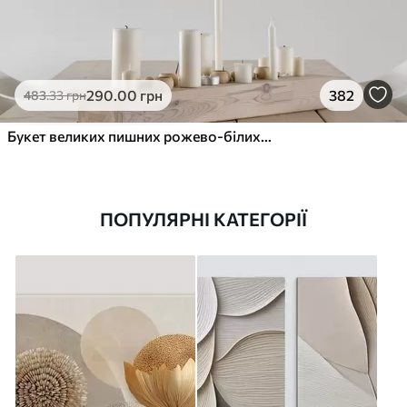
290
.00
грн
382
483
.33
грн
Букет великих пишних рожево-білих квітів півонії із зеленим листям на м’якому розмитому фоні
ПОПУЛЯРНІ КАТЕГОРІЇ