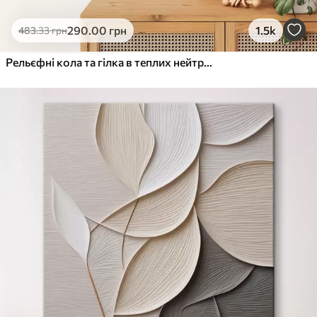
290
.00
грн
1.5k
483
.33
грн
Рельєфні кола та гілка в теплих нейтральних тонах