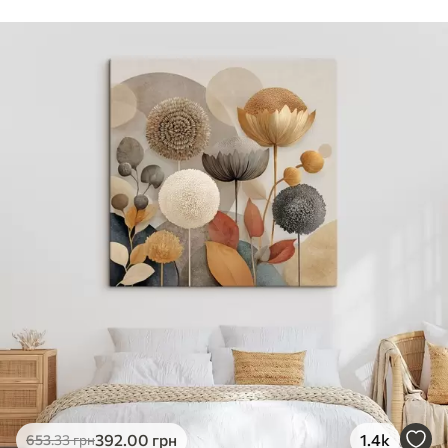
Стандарт
Від
290
.00
грн
✓
Яскраві, насичені кольори
✓
Стійкість до вицвітання
✓
Безпечне чорнило без запаху
✗
Поверхня з текстурою полотна
✗
Екологічний матеріал
Преміум
Від
363
.00
грн
✓
Яскраві, насичені кольори
✓
Стійкість до вицвітання
✓
Безпечне чорнило без запаху
✓
Поверхня з текстурою полотна
✗
Екологічний матеріал
Еко-Преміум
392
.00
грн
1.4k
653
.33
грн