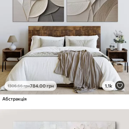
784
.00
грн
1.1k
1306
.66
грн
Абстракція