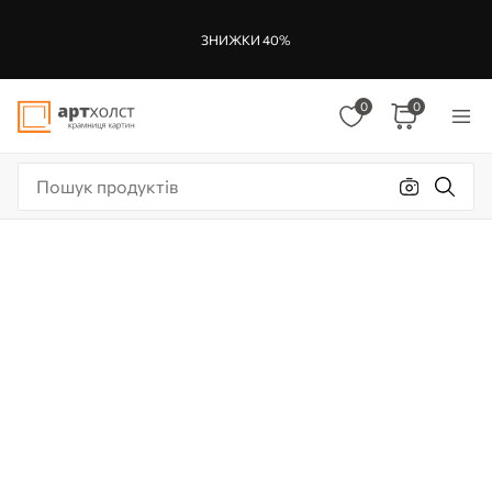
ЗНИЖКИ 40%
0
0