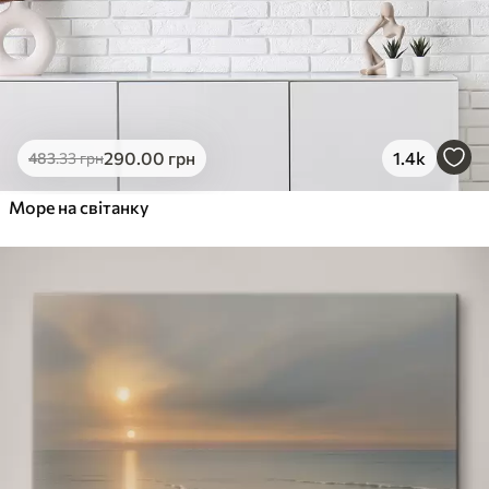
290
.00
грн
1.4k
483
.33
грн
Море на світанку