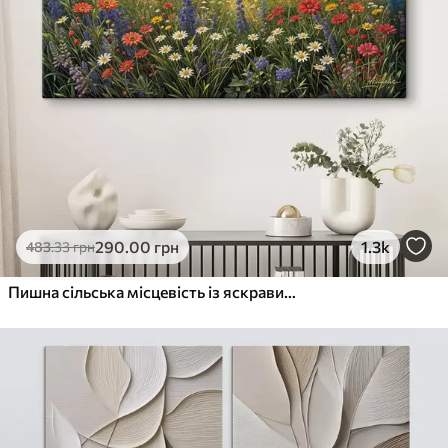
290
.00
грн
1.3k
483
.33
грн
Пишна сільська місцевість із яскравим лугом диких квітів, наповненим різнокольоровими квітами під хмарним небом