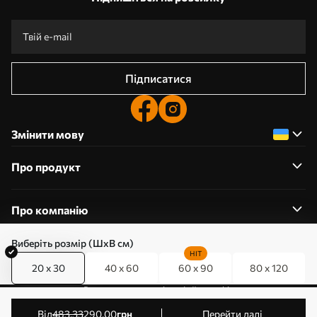
Підписатися
Змінити мову
Про продукт
Про компанію
Виберіть розмір (ШхВ см)
HIT
20 x 30
40 x 60
60 x 90
80 x 120
0800357223
Редагування дозволів на файли cookie
© 2011-2026 Art-holst. Усі права захищені. Власник:
від
483
.33
290
.00
грн
Перейти далі