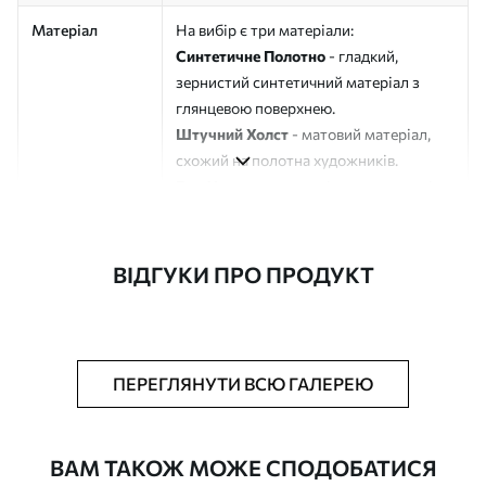
Матеріал
На вибір є три матеріали:
Синтетичне Полотно
- гладкий,
зернистий синтетичний матеріал з
глянцевою поверхнею.
Штучний Холст
- матовий матеріал,
схожий на полотна художників.
Еко-Холст
- високоякісне полотно зі
100% бавовни.
Автор
ART-HOLST
ВІДГУКИ ПРО ПРОДУКТ
Номер артикулу
s45230
Додатково
Можна додати лакове покриття.
ПЕРЕГЛЯНУТИ ВСЮ ГАЛЕРЕЮ
Доступні матеріали
ВАМ ТАКОЖ МОЖЕ СПОДОБАТИСЯ