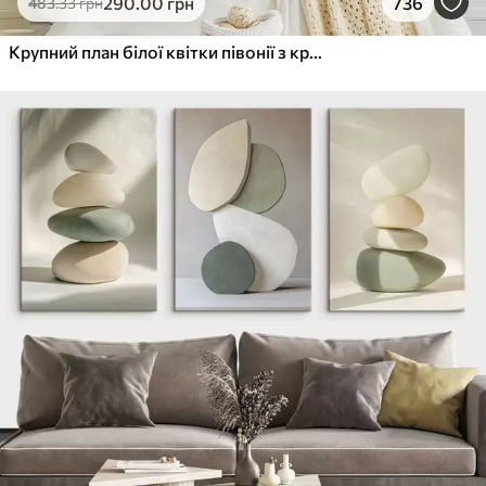
290
.00
грн
736
483
.33
грн
Крупний план білої квітки півонії з крапельками води на пелюстках на розмитому фоні