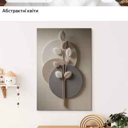
Від
455
.00
грн
✓
Абстрактні квіти
Яскраві, насичені кольори
✓
Стійкість до вицвітання
✓
Безпечне чорнило без запаху
✓
Поверхня з текстурою полотна
✓
Екологічний матеріал