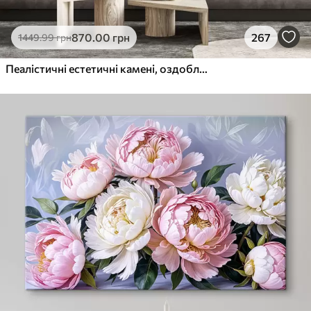
870
.00
грн
267
1449
.99
грн
Пеалістичні естетичні камені, оздоблення будинку, природне освітлення