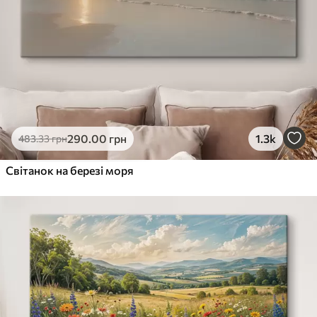
290
.00
грн
1.3k
483
.33
грн
Світанок на березі моря