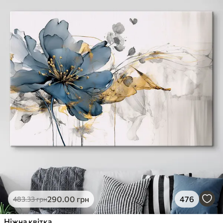
290
.00
грн
476
483
.33
грн
Ніжна квітка