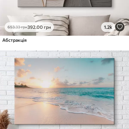
392
.00
грн
1.2k
653
.33
грн
Абстракція