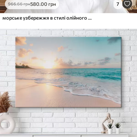
580
.00
грн
7
966
.66
грн
морське узбережжя в стилі олійного живопису