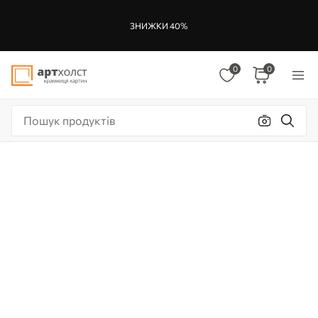
ЗНИЖКИ 40%
0
0