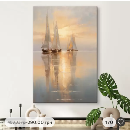
290
.00
грн
170
483
.33
грн