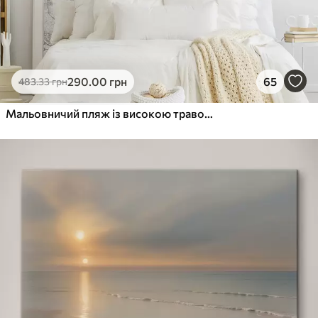
290
.00
грн
65
483
.33
грн
Мальовничий пляж із високою травою, що гойдається на вітрі, з видом на океан із розбіжними хвилями та хмарним небом