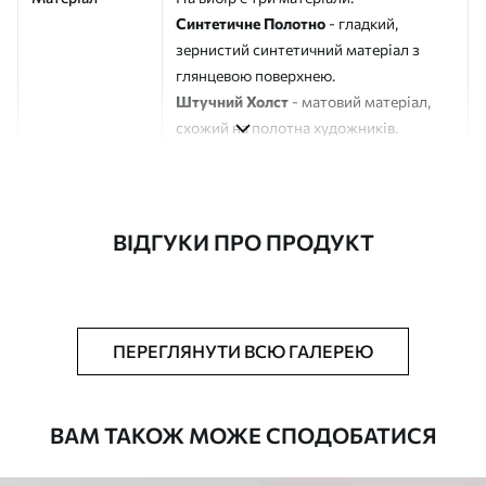
Синтетичне Полотно
- гладкий,
зернистий синтетичний матеріал з
глянцевою поверхнею.
Штучний Холст
- матовий матеріал,
схожий на полотна художників.
Еко-Холст
- високоякісне полотно зі
100% бавовни.
Автор
ART-HOLST
ВІДГУКИ ПРО ПРОДУКТ
Номер артикулу
s45174
Додатково
Можна додати лакове покриття.
ПЕРЕГЛЯНУТИ ВСЮ ГАЛЕРЕЮ
Доступні матеріали
ВАМ ТАКОЖ МОЖЕ СПОДОБАТИСЯ
Стандарт
Від
290
.00
грн