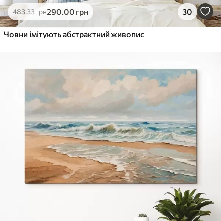
290
.00
грн
30
483
.33
грн
Човни імітують абстрактний живопис