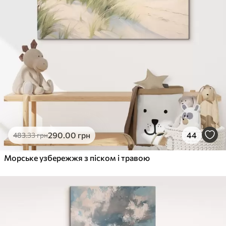
290
.00
грн
44
483
.33
грн
Морське узбережжя з піском і травою