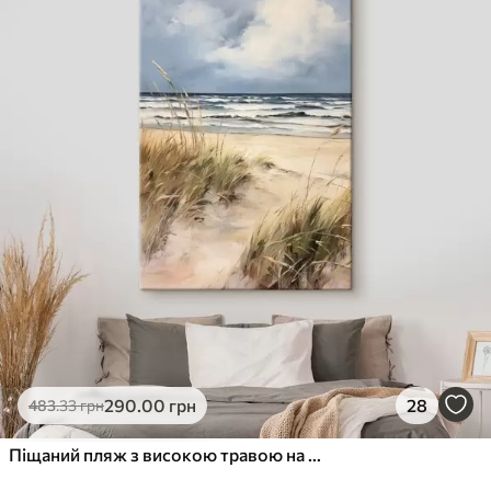
290
.00
грн
28
483
.33
грн
Піщаний пляж з високою травою на передньому плані, океан з хвилями і хмарне небо на задньому плані