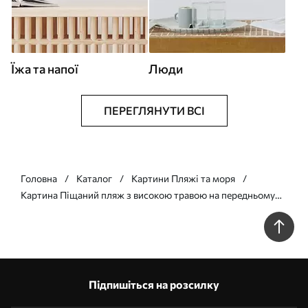
Їжа та напої
Люди
ПЕРЕГЛЯНУТИ ВСІ
Головна
Каталог
Картини Пляжі та моря
Картина Піщаний пляж з високою травою на передньому
плані, океан з хвилями і хмарне небо на задньому плані Арт.
s45174
Підпишіться на розсилку