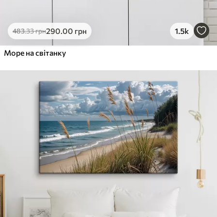
290
.00
грн
1.5k
483
.33
грн
Море на світанку