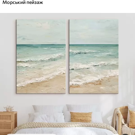
✓
Морський пейзаж
Яскраві, насичені кольори
✓
Стійкість до вицвітання
✓
Безпечне чорнило без запаху
✓
Поверхня з текстурою полотна
✓
Екологічний матеріал