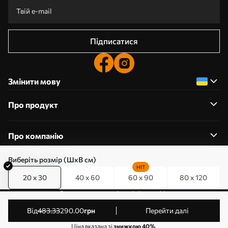
Підписатися
Змінити мову
Про продукт
Про компанію
Виберіть розмір (ШхВ см)
HIT
20 x 30
40 x 60
60 x 90
80 x 120
0800357223
Редагування дозволів на файли cookie
© 2011-2026 Art-holst. Усі права захищені. Власник:
від
483
.33
290
.00
грн
Перейти далі
ТОВ “КЛЄВЄР”. Код ЄДРПОУ: 31780602.
Ціна вказана зі
знижкою 40%
.