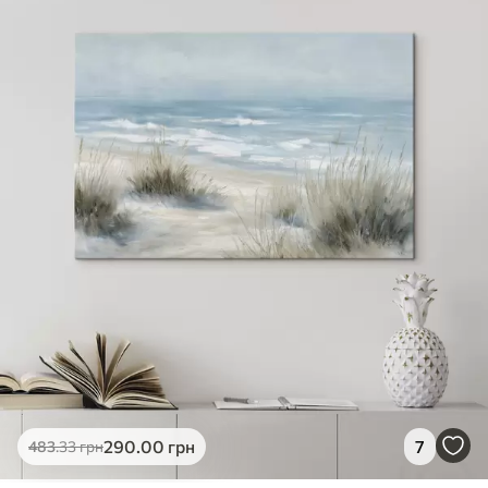
✓
Яскраві, насичені кольори
✓
Стійкість до вицвітання
✓
Безпечне чорнило без запаху
✗
Поверхня з текстурою полотна
✗
Екологічний матеріал
Преміум
Від
363
.00
грн
✓
Яскраві, насичені кольори
✓
Стійкість до вицвітання
✓
Безпечне чорнило без запаху
✓
Поверхня з текстурою полотна
✗
Екологічний матеріал
Еко-Преміум
290
.00
грн
7
483
.33
грн
Від
455
.00
грн