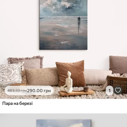
290
.00
грн
1
483
.33
грн
Пара на березі