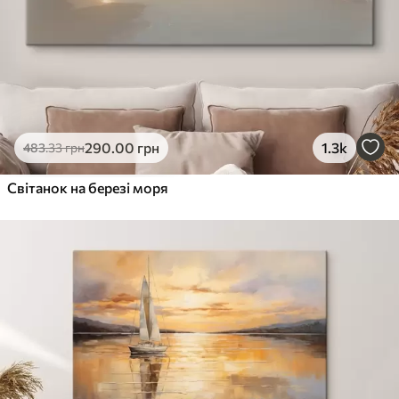
290
.00
грн
1.3k
483
.33
грн
Світанок на березі моря