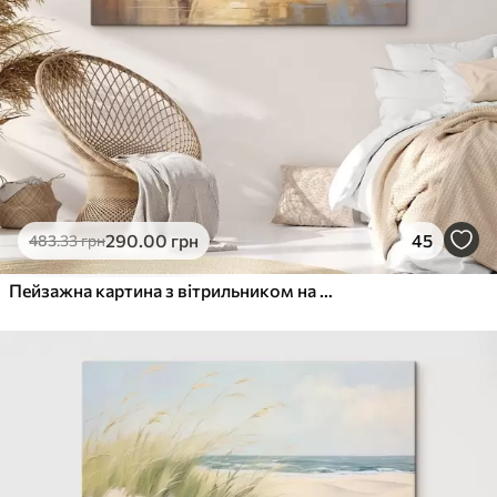
290
.00
грн
45
483
.33
грн
Пейзажна картина з вітрильником на тлі спокійного моря, помаранчево-жовтого неба, далеких гір