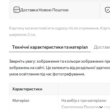
Доставка Новою Поштою
Картину можна повісити одразу після отримання. Карти
шириною 2 см.
Технічні характеристики та матеріал
Доставк
Зверніть увагу: зображення та кольори зображених пре
зображень на сайті. Це залежить від роздільної здатно
умов освітлення під час фотографування.
Характеристики
Матеріал
На вибір є три матеріали:
Синтетичне Полотно
- гл