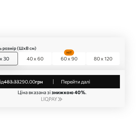
ь розмір (ШхВ см)
HIT
x 30
40 x 60
60 x 90
80 x 120
від
483
.33
290
.00
грн
Перейти далі
Ціна вказана зі
знижкою 40%
.