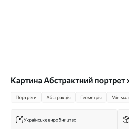
Картина Абстрактний портрет ж
Баугауз Арт. s45166
Портрети
Абстракція
Геометрія
Мінімал
Українське виробництво