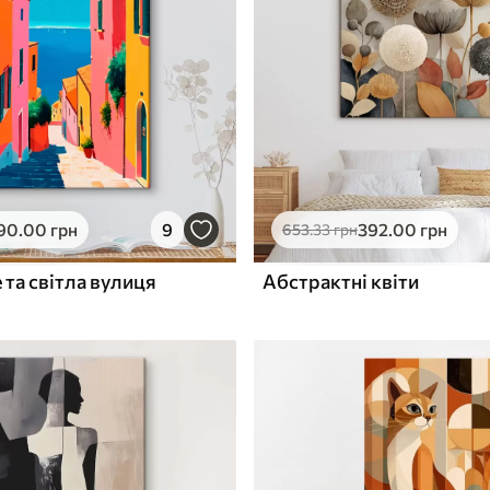
ю
Поверхня з текстурою
✓
полотна
✓
л
Екологічний матеріал
90
.00
грн
9
392
.00
грн
653
.33
грн
 та світла вулиця
Абстрактні квіти