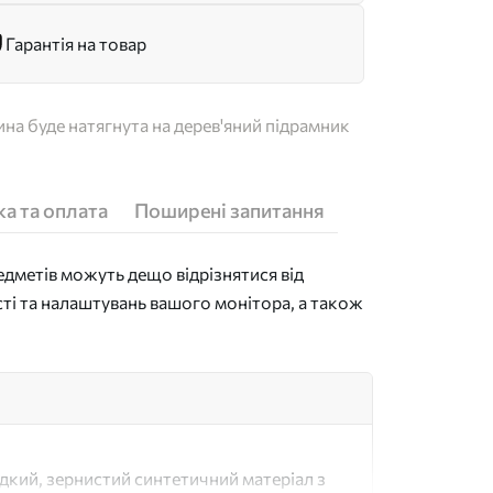
Гарантія на товар
на буде натягнута на дерев'яний підрамник
а та оплата
Поширені запитання
дметів можуть дещо відрізнятися від
сті та налаштувань вашого монітора, а також
адкий, зернистий синтетичний матеріал з