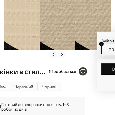
Виберіт
20 
інки в стилі
1
Подобається
ізм
Червоний
Чорний
Готовий до відправки протягом 1–3
робочих днів