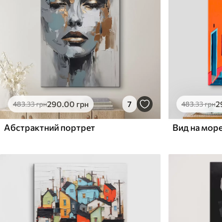
Поверхня з текстурою
Поверхня з текстуро
✗
✓
полотна
полотна
✗
✗
Екологічний матеріал
Екологічний матеріа
290
.00
грн
7
2
483
.33
грн
483
.33
грн
Абстрактний портрет
Вид на море