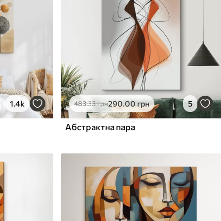
1.4k
290
.00
грн
5
483
.33
грн
Абстрактна пара