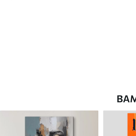
глянцевою поверхнею.
Штучний Холст
- матовий
Еко-Холст
- високоякісне
Автор
ART-HOLST
Номер артикулу
s45166
Додатково
Можна додати лакове пок
Доступні матеріали
ВА
Стандарт
Преміум
Від
290
.00
грн
Від
363
.00
грн
✓
✓
Яскраві, насичені кольори
Яскраві, насичені ко
✓
✓
Стійкість до вицвітання
Стійкість до вицвіта
✓
✓
Безпечне чорнило без запаху
Безпечне чорнило бе