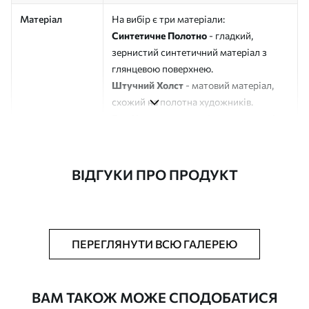
Матеріал
На вибір є три матеріали:
Синтетичне Полотно
- гладкий,
зернистий синтетичний матеріал з
глянцевою поверхнею.
Штучний Холст
- матовий матеріал,
схожий на полотна художників.
Еко-Холст
- високоякісне полотно зі
100% бавовни.
Автор
ART-HOLST
ВІДГУКИ ПРО ПРОДУКТ
Номер артикулу
s45109
Додатково
Можна додати лакове покриття.
ПЕРЕГЛЯНУТИ ВСЮ ГАЛЕРЕЮ
Доступні матеріали
ВАМ ТАКОЖ МОЖЕ СПОДОБАТИСЯ