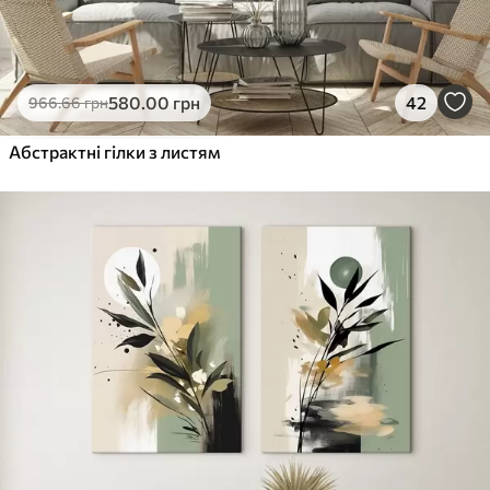
580
.00
грн
42
966
.66
грн
Абстрактні гілки з листям