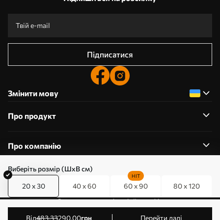
Підписатися
Змінити мову
Про продукт
Про компанію
Виберіть розмір (ШхВ см)
HIT
20 x 30
40 x 60
60 x 90
80 x 120
0800357223
Редагування дозволів на файли cookie
© 2011-2026 Art-holst. Усі права захищені. Власник:
від
483
.33
290
.00
грн
Перейти далі