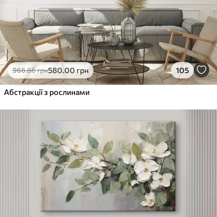
580
.00
грн
105
966
.66
грн
Абстракції з рослинами