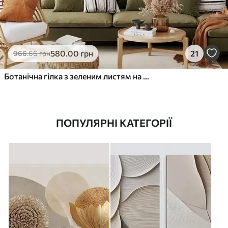
580
.00
грн
21
966
.66
грн
Ботанічна гілка з зеленим листям на теплому тлі
ПОПУЛЯРНІ КАТЕГОРІЇ