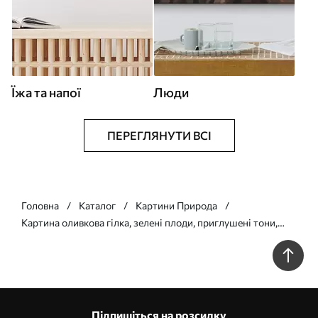
Їжа та напої
Люди
ПЕРЕГЛЯНУТИ ВСІ
Головна
Каталог
Картини Природа
Картина оливкова гілка, зелені плоди, приглушені тони,
листя, мінімалізм, натуральний, олійний живопис, ботаніка
Арт. s45109
Підпишіться на розсилку