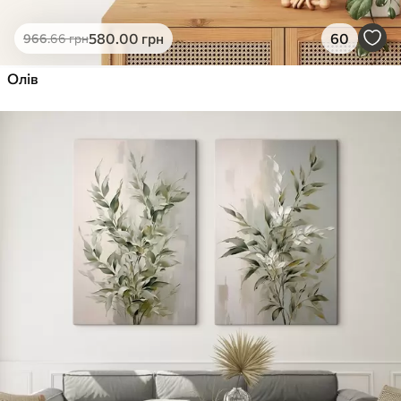
580
.00
грн
60
966
.66
грн
Олів