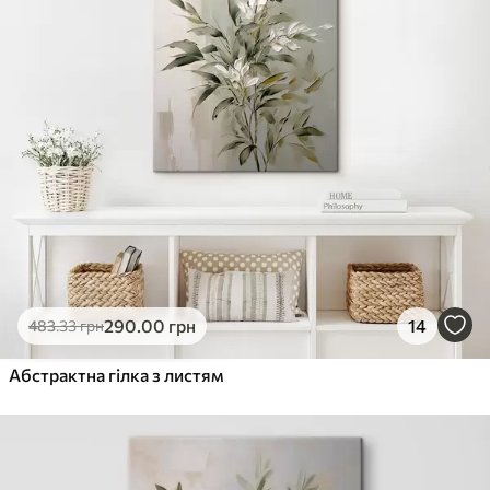
290
.00
грн
14
483
.33
грн
Абстрактна гілка з листям