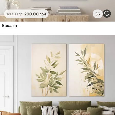
290
.00
грн
36
483
.33
грн
Евкаліпт