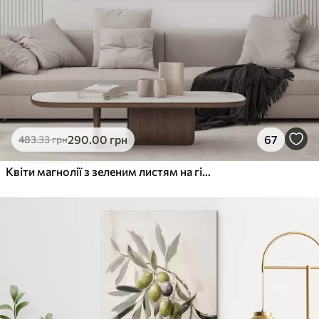
290
.00
грн
67
483
.33
грн
Квіти магнолії з зеленим листям на гілці, фактурний стиль імпасто, м'яка кольорова палітра