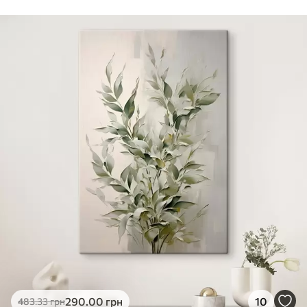
Стандарт
Від
290
.00
грн
✓
Яскраві, насичені кольори
✓
Стійкість до вицвітання
✓
Безпечне чорнило без запаху
✗
Поверхня з текстурою полотна
✗
Екологічний матеріал
Преміум
Від
363
.00
грн
✓
Яскраві, насичені кольори
✓
Стійкість до вицвітання
✓
Безпечне чорнило без запаху
✓
Поверхня з текстурою полотна
✗
Екологічний матеріал
Еко-Преміум
290
.00
грн
10
483
.33
грн