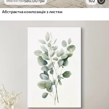
580
.00
грн
102
966
.66
грн
Абстрактна композиція з листям