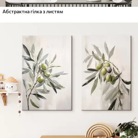
Від
455
.00
грн
✓
Абстрактна гілка з листям
Яскраві, насичені кольори
✓
Стійкість до вицвітання
✓
Безпечне чорнило без запаху
✓
Поверхня з текстурою полотна
✓
Екологічний матеріал