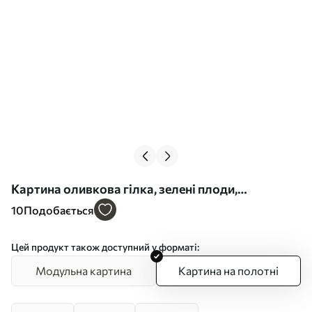
Картина оливкова гілка, зелені плоди,
приглушені тони, листя, мінімалізм,
10
Подобається
натуральний, олійний живопис, ботаніка Арт.
s45109
Цей продукт також доступний у форматі:
Модульна картина
Картина на полотні