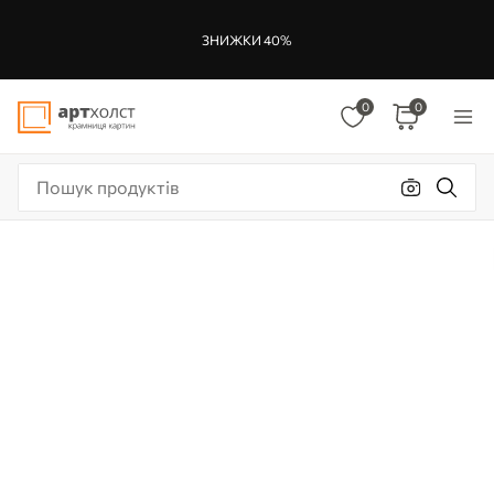
ЗНИЖКИ 40%
0
0