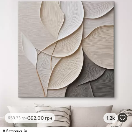
392
.00
грн
1.2k
653
.33
грн
Абстракція