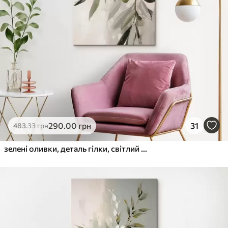
290
.00
грн
31
483
.33
грн
зелені оливки, деталь гілки, світлий фон, органічний, натуральна палітра, сільський