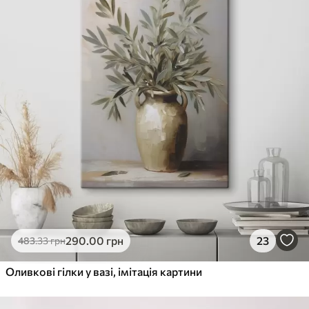
290
.00
грн
23
483
.33
грн
Оливкові гілки у вазі, імітація картини