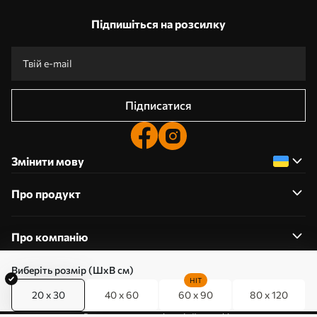
Підпишіться на розсилку
Підписатися
Змінити мову
Про продукт
Про компанію
Виберіть розмір (ШхВ см)
HIT
20 x 30
40 x 60
60 x 90
80 x 120
0800357223
Редагування дозволів на файли cookie