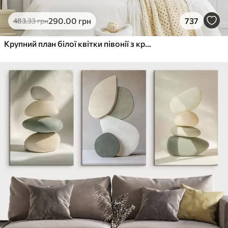
290
.00
грн
737
483
.33
грн
Крупний план білої квітки півонії з крапельками води на пелюстках на розмитому фоні