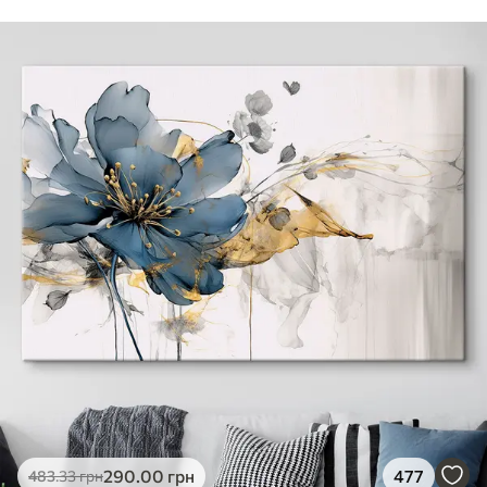
290
.00
грн
477
483
.33
грн