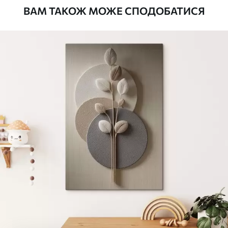
ВАМ ТАКОЖ МОЖЕ СПОДОБАТИСЯ
Стандарт
Від
290
.00
грн
✓
Яскраві, насичені кольори
✓
Стійкість до вицвітання
✓
Безпечне чорнило без запаху
✗
Поверхня з текстурою полотна
✗
Екологічний матеріал
Преміум
Від
363
.00
грн
✓
Яскраві, насичені кольори
✓
Стійкість до вицвітання
✓
Безпечне чорнило без запаху
✓
Поверхня з текстурою полотна
✗
Екологічний матеріал