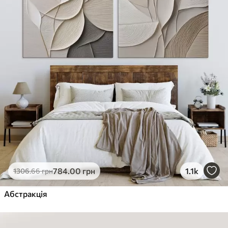
784
.00
грн
1.1k
1306
.66
грн
Абстракція