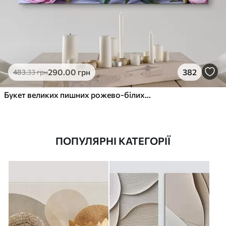
290
.00
грн
382
483
.33
грн
Букет великих пишних рожево-білих квітів півонії із зеленим листям на м’якому розмитому фоні
ПОПУЛЯРНІ КАТЕГОРІЇ