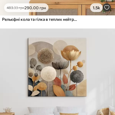
Еко-Преміум
290
.00
грн
1.5k
483
.33
грн
Від
455
.00
грн
✓
Яскраві, насичені кольори
Рельєфні кола та гілка в теплих нейтральних тонах
✓
Стійкість до вицвітання
✓
Безпечне чорнило без запаху
✓
Поверхня з текстурою полотна
✓
Екологічний матеріал