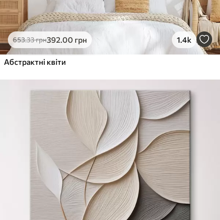
392
.00
грн
1.4k
653
.33
грн
Абстрактні квіти