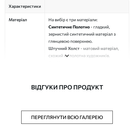
Характеристики
Матеріал
На вибір є три матеріали:
Синтетичне Полотно
- гладкий,
зернистий синтетичний матеріал з
глянцевою поверхнею.
Штучний Холст
- матовий матеріал,
схожий на полотна художників.
Еко-Холст
- високоякісне полотно зі
100% бавовни.
Автор
ART-HOLST
ВІДГУКИ ПРО ПРОДУКТ
Номер артикулу
s45091
Додатково
Можна додати лакове покриття.
ПЕРЕГЛЯНУТИ ВСЮ ГАЛЕРЕЮ
Доступні матеріали