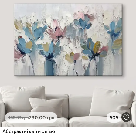
290
.00
грн
505
483
.33
грн
Абстрактні квіти олією