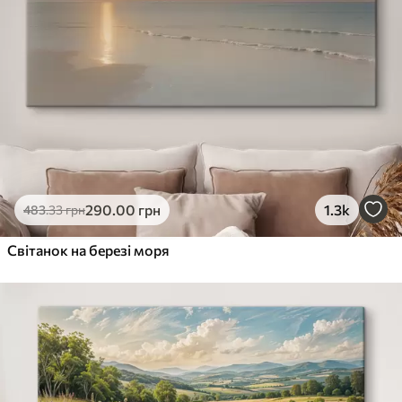
290
.00
грн
1.3k
483
.33
грн
Світанок на березі моря