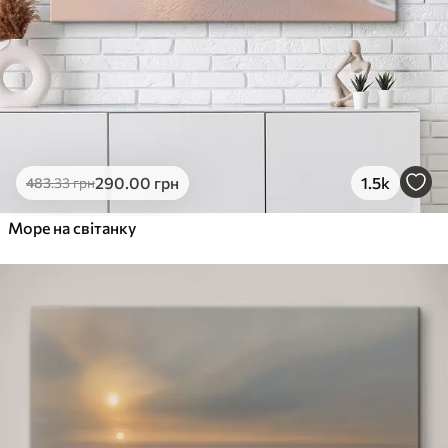
290
.00
грн
1.5k
483
.33
грн
Море на світанку