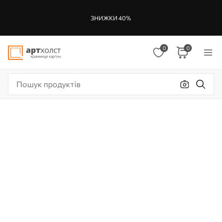
ЗНИЖКИ 40%
0
0