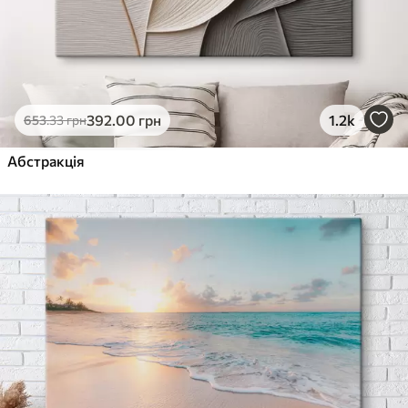
392
.00
грн
1.2k
653
.33
грн
Абстракція