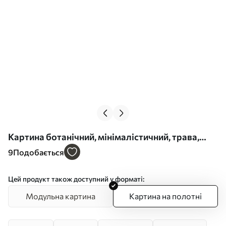
Картина ботанічний, мінімалістичний, трава,
стебло, зелений фон, природний, рослина,
9
Подобається
плоский Арт. s45091
Цей продукт також доступний у форматі:
Модульна картина
Картина на полотні