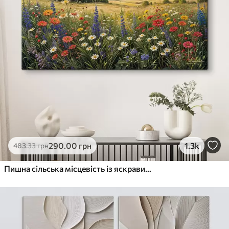
290
.00
грн
1.3k
483
.33
грн
Пишна сільська місцевість із яскравим лугом диких квітів, наповненим різнокольоровими квітами під хмарним небом