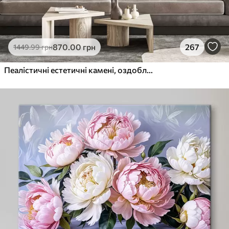
870
.00
грн
267
1449
.99
грн
Пеалістичні естетичні камені, оздоблення будинку, природне освітлення