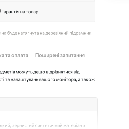
Гарантія на товар
на буде натягнута на дерев'яний підрамник
а та оплата
Поширені запитання
дметів можуть дещо відрізнятися від
сті та налаштувань вашого монітора, а також
адкий, зернистий синтетичний матеріал з