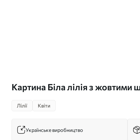
Картина Біла лілія з жовтими 
блакитному тлі Арт. s45077
Лілії
Квіти
Українське виробництво