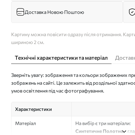
Доставка Новою Поштою
Картину можна повісити одразу після отримання. Карти
шириною 2 см.
Технічні характеристики та матеріал
Доставк
Зверніть увагу: зображення та кольори зображених пре
зображень на сайті. Це залежить від роздільної здатно
умов освітлення під час фотографування.
Характеристики
Матеріал
На вибір є три матеріали:
Синтетичне Полотно
- гл