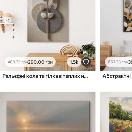
Поверхня з текстурою
Поверхня з текстуро
✗
✓
полотна
полотна
✗
✗
Екологічний матеріал
Екологічний матеріа
290
.00
грн
1.5k
3
483
.33
грн
653
.33
грн
Рельєфні кола та гілка в теплих нейтральних тонах
Абстрактні 