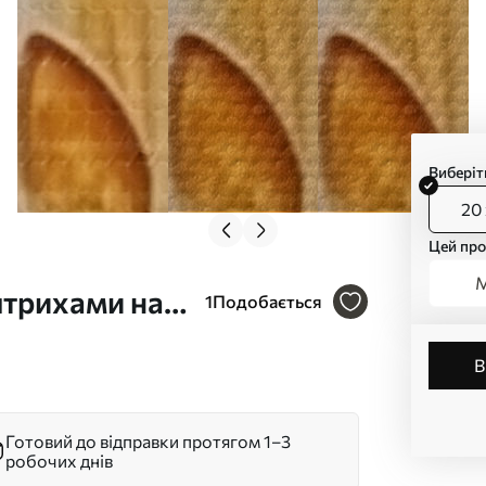
Виберіт
20 
Цей про
М
штрихами на
1
Подобається
Готовий до відправки протягом 1–3
робочих днів