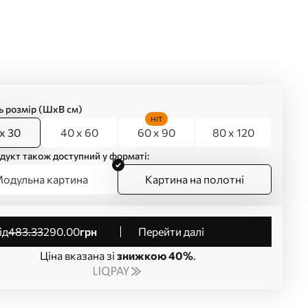
ь розмір (ШхВ см)
HIT
x 30
40 x 60
60 x 90
80 x 120
дукт також доступний у форматі:
одульна картина
Картина на полотні
від
483
.33
290
.00
грн
Перейти далі
Ціна вказана зі
знижкою 40%
.