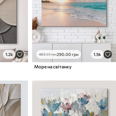
1.2k
290
.00
грн
1.5k
483
.33
грн
Море на світанку