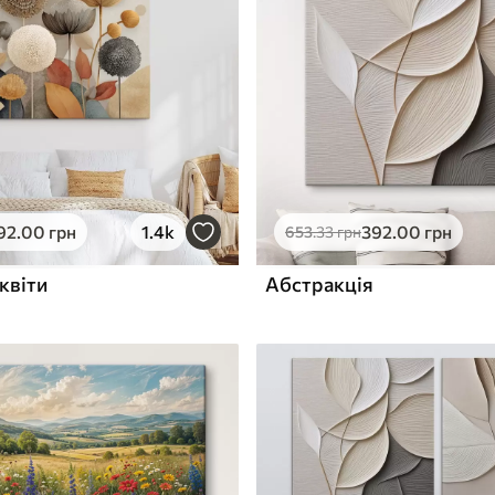
ю
Поверхня з текстурою
✓
полотна
✓
л
Екологічний матеріал
92
.00
грн
1.4k
392
.00
грн
653
.33
грн
квіти
Абстракція