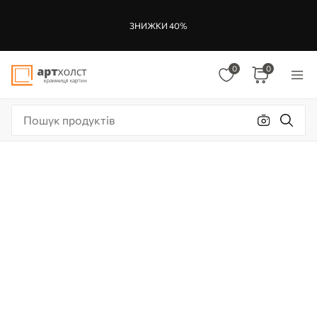
ЗНИЖКИ 40%
0
0