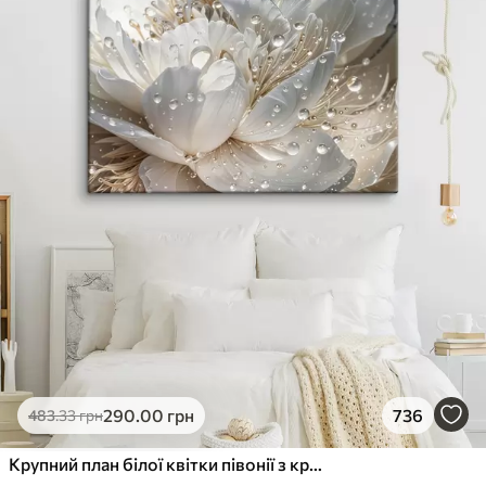
290
.00
грн
736
483
.33
грн
Крупний план білої квітки півонії з крапельками води на пелюстках на розмитому фоні