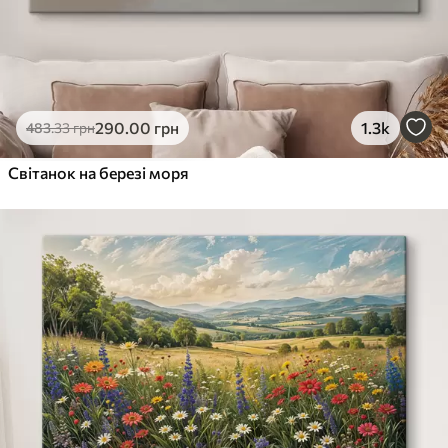
290
.00
грн
1.3k
483
.33
грн
Світанок на березі моря