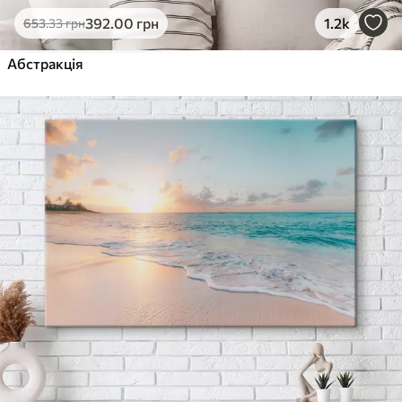
392
.00
грн
1.2k
653
.33
грн
Абстракція