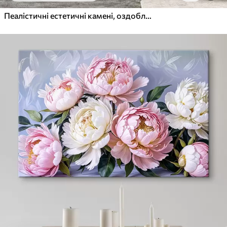
Пеалістичні естетичні камені, оздоблення будинку, природне освітлення