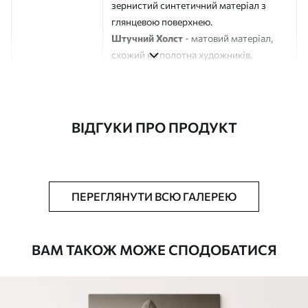
зернистий синтетичний матеріал з
глянцевою поверхнею.
Штучний Холст
- матовий матеріал,
схожий на полотна художників.
Еко-Холст
- високоякісне полотно зі
100% бавовни.
Автор
ART-HOLST
ВІДГУКИ ПРО ПРОДУКТ
Номер артикулу
m00497
Додатково
Можна додати лакове покриття.
ПЕРЕГЛЯНУТИ ВСЮ ГАЛЕРЕЮ
Доступні матеріали
ВАМ ТАКОЖ МОЖЕ СПОДОБАТИСЯ
Стандарт
Від
290
.00
грн
✓
Яскраві, насичені кольори