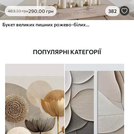
290
.00
грн
382
483
.33
грн
Букет великих пишних рожево-білих квітів півонії із зеленим листям на м’якому розмитому фоні
ПОПУЛЯРНІ КАТЕГОРІЇ