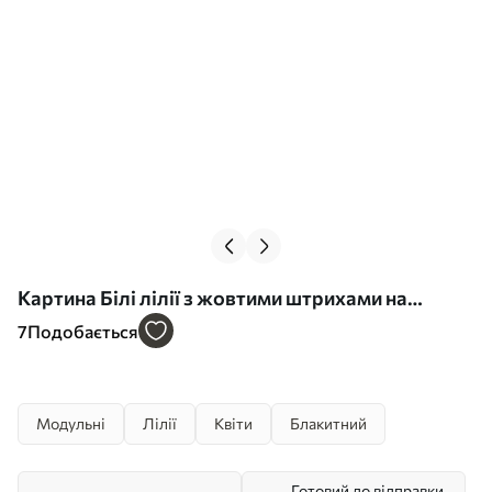
Картина Білі лілії з жовтими штрихами на
блакитному тлі Арт. m00497
7
Подобається
Модульні
Лілії
Квіти
Блакитний
Готовий до відправки