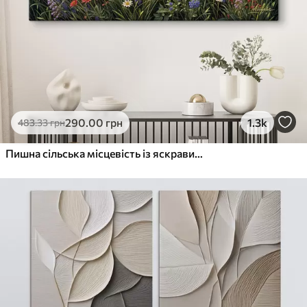
290
.00
грн
1.3k
483
.33
грн
Пишна сільська місцевість із яскравим лугом диких квітів, наповненим різнокольоровими квітами під хмарним небом