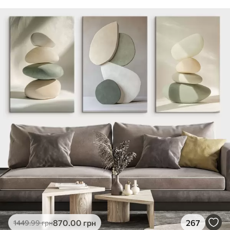
870
.00
грн
267
1449
.99
грн