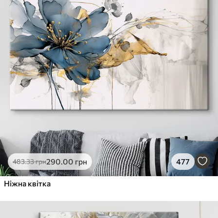
290
.00
грн
477
483
.33
грн
Ніжна квітка