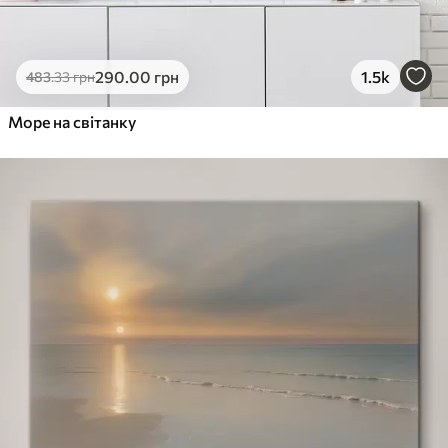
290
.00
грн
1.5k
483
.33
грн
Море на світанку