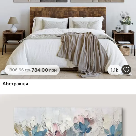
784
.00
грн
1.1k
1306
.66
грн
Абстракція