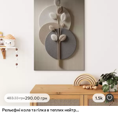
✓
Стійкість до вицвітання
✓
Безпечне чорнило без запаху
✗
Поверхня з текстурою полотна
✗
Екологічний матеріал
Преміум
Від
363
.00
грн
✓
Яскраві, насичені кольори
✓
Стійкість до вицвітання
✓
Безпечне чорнило без запаху
✓
Поверхня з текстурою полотна
✗
Екологічний матеріал
Еко-Преміум
290
.00
грн
1.5k
483
.33
грн
Від
455
.00
грн
✓
Яскраві, насичені кольори
Рельєфні кола та гілка в теплих нейтральних тонах
✓
Стійкість до вицвітання