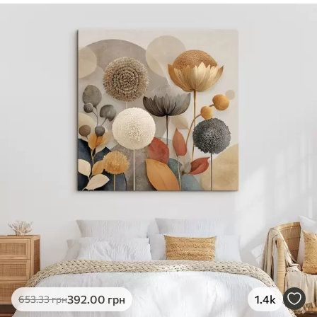
✓
Безпечне чорнило без запаху
✓
Поверхня з текстурою полотна
✓
Екологічний матеріал
392
.00
грн
1.4k
653
.33
грн