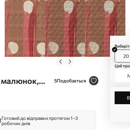
Виберіт
20 
Цей про
М
й малюнок,
5
Подобається
. s44975
Готовий до відправки протягом 1–3
робочих днів