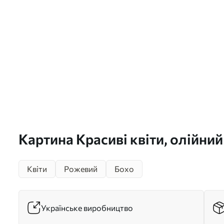
Картина Красиві квіти, олійни
червоні та рожеві кольори Арт
Квіти
Рожевий
Бохо
Українське виробництво