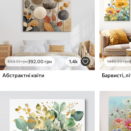
Поверхня з текстурою
Поверхня з текстуро
✗
✓
полотна
полотна
✗
✗
Екологічний матеріал
Екологічний матеріа
392
.00
грн
1.4k
653
.33
грн
1449
.99
грн
Абстрактні квіти