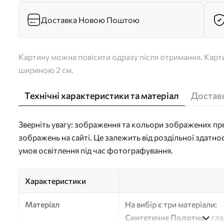
Доставка Новою Поштою
Картину можна повісити одразу після отримання. Карти
шириною 2 см.
Технічні характеристики та матеріал
Доставк
Зверніть увагу: зображення та кольори зображених пре
зображень на сайті. Це залежить від роздільної здатно
умов освітлення під час фотографування.
Характеристики
Матеріал
На вибір є три матеріали:
Синтетичне Полотно
- гл