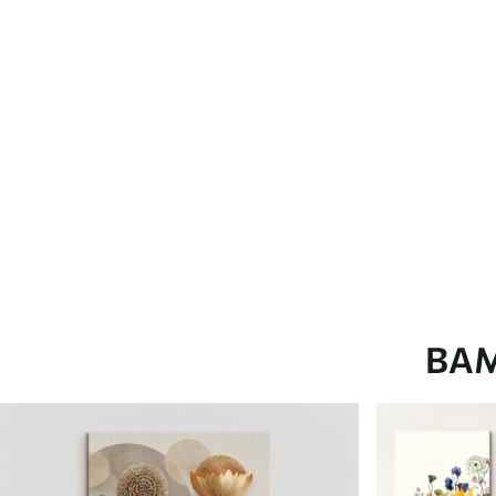
глянцевою поверхнею.
Штучний Холст
- матовий
Еко-Холст
- високоякісне
Автор
ART-HOLST
Номер артикулу
s44975
Додатково
Можна додати лакове пок
Доступні матеріали
ВА
Стандарт
Преміум
Від
290
.00
грн
Від
363
.00
грн
✓
✓
Яскраві, насичені кольори
Яскраві, насичені ко
✓
✓
Стійкість до вицвітання
Стійкість до вицвіта
✓
✓
Безпечне чорнило без запаху
Безпечне чорнило бе