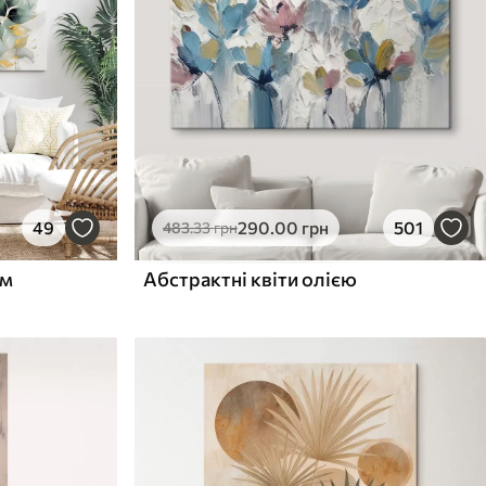
49
290
.00
грн
501
483
.33
грн
ям
Абстрактні квіти олією