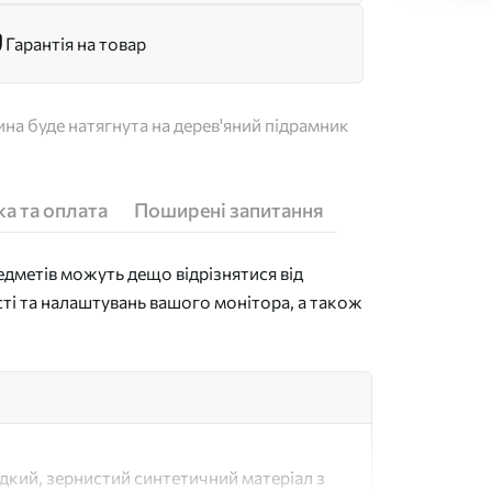
Гарантія на товар
на буде натягнута на дерев'яний підрамник
а та оплата
Поширені запитання
дметів можуть дещо відрізнятися від
сті та налаштувань вашого монітора, а також
адкий, зернистий синтетичний матеріал з