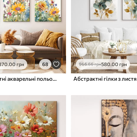
ю
Поверхня з текстурою
✓
полотна
✓
л
Екологічний матеріал
870
.00
грн
68
580
.00
грн
966
.66
грн
Барвисті, літні акварельні польові квіти
Абстрактні гілки з лист