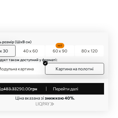
ь розмір (ШхВ см)
HIT
x 30
40 x 60
60 x 90
80 x 120
дукт також доступний у форматі:
одульна картина
Картина на полотні
від
483
.33
290
.00
грн
Перейти далі
Ціна вказана зі
знижкою 40%
.