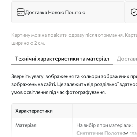
Доставка Новою Поштою
Картину можна повісити одразу після отримання. Карти
шириною 2 см.
Технічні характеристики та матеріал
Доставк
Зверніть увагу: зображення та кольори зображених пре
зображень на сайті. Це залежить від роздільної здатно
умов освітлення під час фотографування.
Характеристики
Матеріал
На вибір є три матеріали:
Синтетичне Полотно
- гл