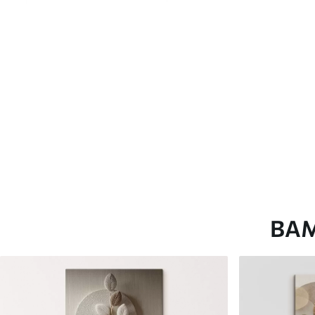
глянцевою поверхнею.
Штучний Холст
- матовий
Еко-Холст
- високоякісне
Автор
ART-HOLST
Номер артикулу
s44917
Додатково
Можна додати лакове пок
Доступні матеріали
ВА
Стандарт
Преміум
Від
290
.00
грн
Від
363
.00
грн
✓
✓
Яскраві, насичені кольори
Яскраві, насичені ко
✓
✓
Стійкість до вицвітання
Стійкість до вицвіта
✓
✓
Безпечне чорнило без запаху
Безпечне чорнило бе