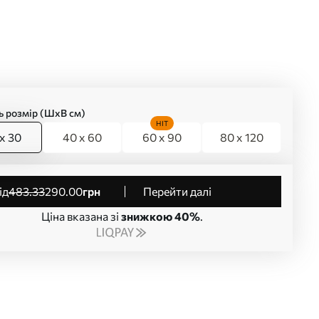
ь розмір (ШхВ см)
HIT
x 30
40 x 60
60 x 90
80 x 120
від
483
.33
290
.00
грн
Перейти далі
Ціна вказана зі
знижкою 40%
.