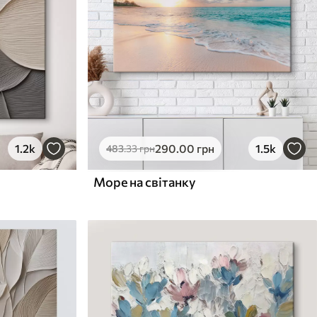
1.2k
290
.00
грн
1.5k
483
.33
грн
Море на світанку