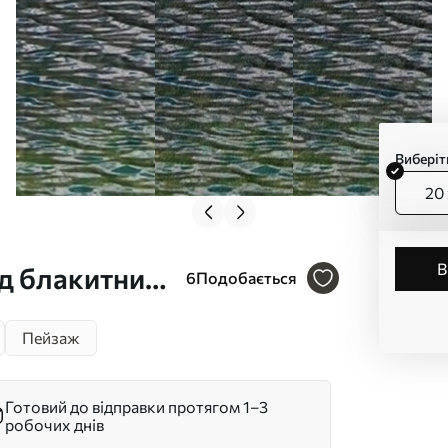
Виберіт
20 
ід блакитним
6
Подобається
Пейзаж
Готовий до відправки протягом 1–3
робочих днів