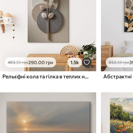
Поверхня з текстурою
Поверхня з текстуро
✗
✓
полотна
полотна
✗
✗
Екологічний матеріал
Екологічний матеріа
290
.00
грн
1.5k
3
483
.33
грн
653
.33
грн
Рельєфні кола та гілка в теплих нейтральних тонах
Абстрактні 