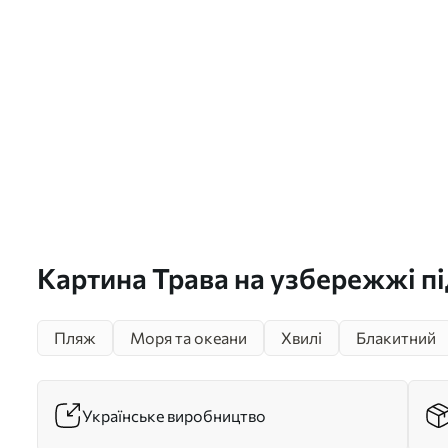
Картина Трава на узбережжі п
небом Арт. s44917
Пляж
Моря та океани
Хвилі
Блакитний
Українське виробництво