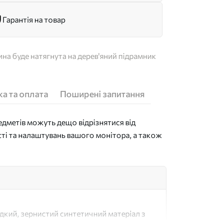
Гарантія на товар
на буде натягнута на дерев'яний підрамник
а та оплата
Поширені запитання
дметів можуть дещо відрізнятися від
сті та налаштувань вашого монітора, а також
адкий, зернистий синтетичний матеріал з