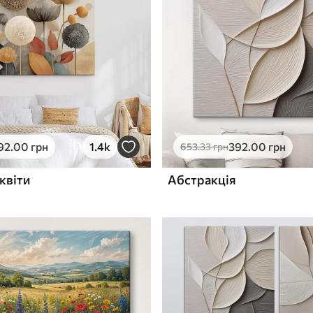
ю
Поверхня з текстурою
✓
полотна
✓
л
Екологічний матеріал
92
.00
грн
1.4k
392
.00
грн
653
.33
грн
квіти
Абстракція