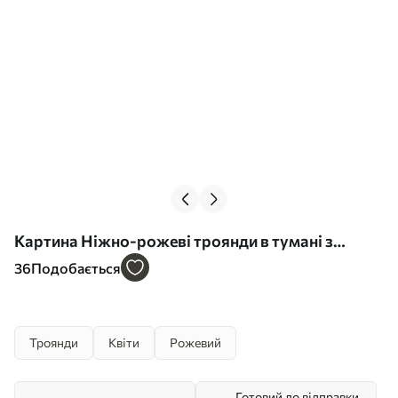
Картина Ніжно-рожеві троянди в тумані з
зеленим листям Арт. s44892
36
Подобається
Троянди
Квіти
Рожевий
Готовий до відправки