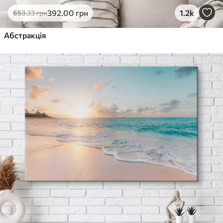
392
.00
грн
1.2k
653
.33
грн
Абстракція