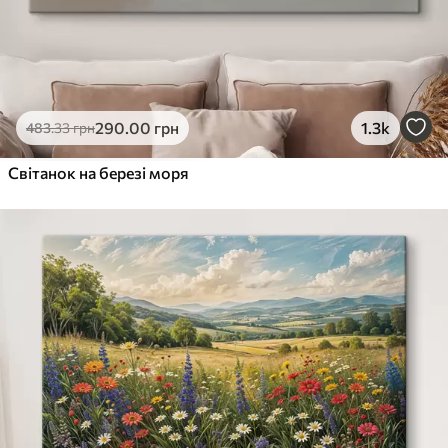
290
.00
грн
1.3k
483
.33
грн
Світанок на березі моря