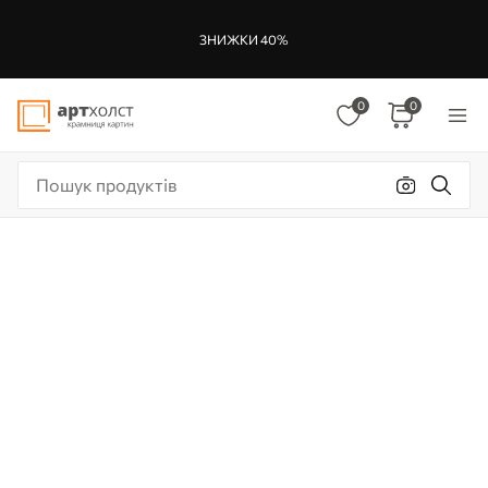
ЗНИЖКИ 40%
0
0