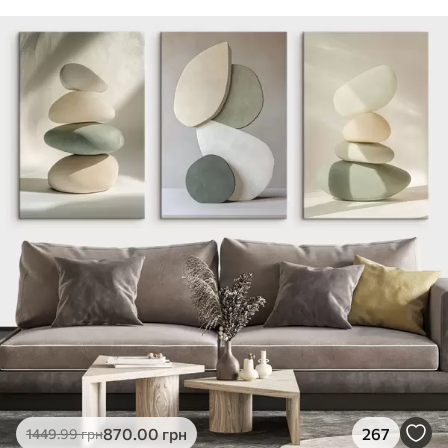
870
.00
грн
267
1449
.99
грн