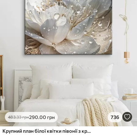
290
.00
грн
736
483
.33
грн
Крупний план білої квітки півонії з крапельками води на пелюстках на розмитому фоні