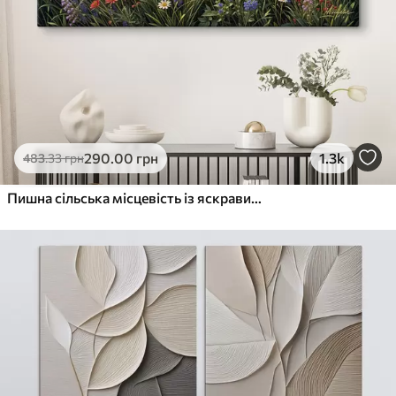
290
.00
грн
1.3k
483
.33
грн
Пишна сільська місцевість із яскравим лугом диких квітів, наповненим різнокольоровими квітами під хмарним небом