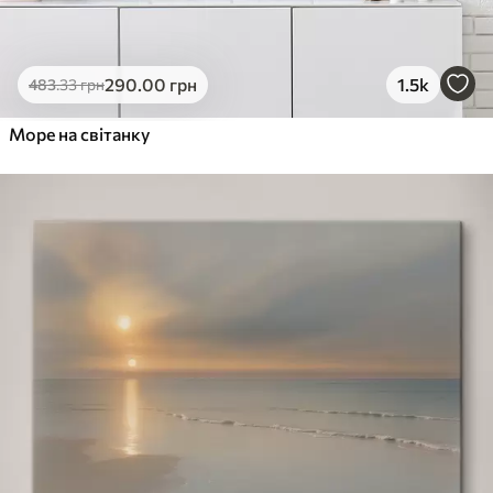
290
.00
грн
1.5k
483
.33
грн
Море на світанку