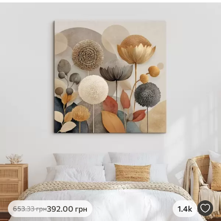
✓
Безпечне чорнило без запаху
✓
Поверхня з текстурою полотна
✓
Екологічний матеріал
392
.00
грн
1.4k
653
.33
грн