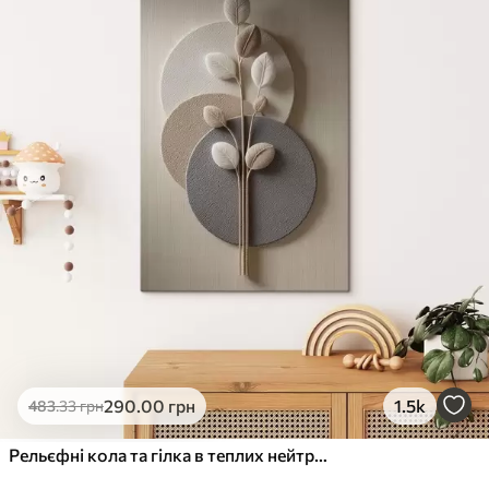
✓
Стійкість до вицвітання
✓
Безпечне чорнило без запаху
✗
Поверхня з текстурою полотна
✗
Екологічний матеріал
Преміум
Від
363
.00
грн
✓
Яскраві, насичені кольори
✓
Стійкість до вицвітання
✓
Безпечне чорнило без запаху
✓
Поверхня з текстурою полотна
✗
Екологічний матеріал
Еко-Преміум
290
.00
грн
1.5k
483
.33
грн
Від
455
.00
грн
✓
Яскраві, насичені кольори
Рельєфні кола та гілка в теплих нейтральних тонах
✓
Стійкість до вицвітання