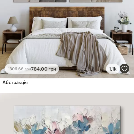
784
.00
грн
1.1k
1306
.66
грн
Абстракція