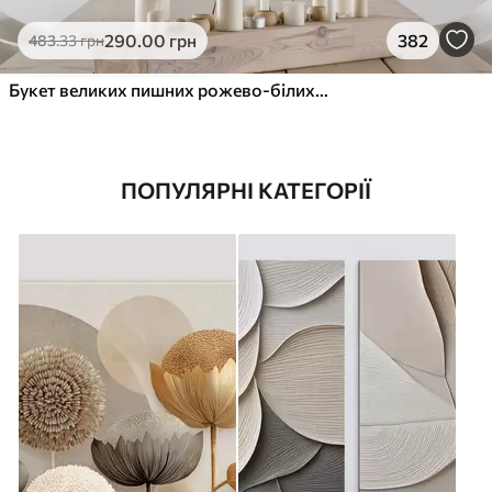
290
.00
грн
382
483
.33
грн
Букет великих пишних рожево-білих квітів півонії із зеленим листям на м’якому розмитому фоні
ПОПУЛЯРНІ КАТЕГОРІЇ