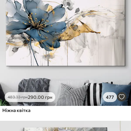
290
.00
грн
477
483
.33
грн
Ніжна квітка