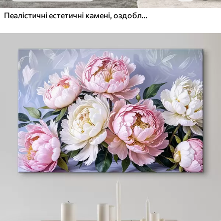
Пеалістичні естетичні камені, оздоблення будинку, природне освітлення