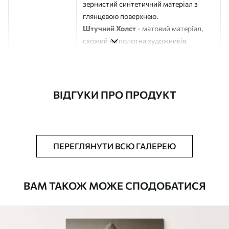
зернистий синтетичний матеріал з
глянцевою поверхнею.
Штучний Холст
- матовий матеріал,
схожий на полотна художників.
Еко-Холст
- високоякісне полотно зі
100% бавовни.
Автор
ART-HOLST
ВІДГУКИ ПРО ПРОДУКТ
Номер артикулу
s44892
Додатково
Можна додати лакове покриття.
ПЕРЕГЛЯНУТИ ВСЮ ГАЛЕРЕЮ
Доступні матеріали
ВАМ ТАКОЖ МОЖЕ СПОДОБАТИСЯ
Стандарт
Від
290
.00
грн
✓
Яскраві, насичені кольори