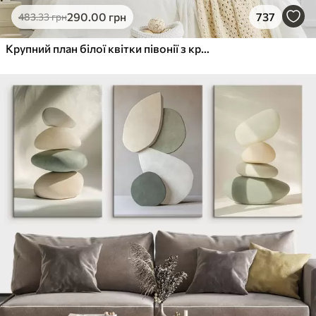
290
.00
грн
737
483
.33
грн
Крупний план білої квітки півонії з крапельками води на пелюстках на розмитому фоні