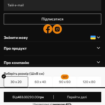
Підписатися
Змінити мову
Про продукт
Про компанію
Виберіть розмір (ШхВ см)
HIT
30 x 20
60 x 40
90 x 60
120 x 80
0800357223
Редагування дозволів на файли cookie
© 2011-2026 Art-holst. Усі права захищені. Власник:
від
483
.33
290
.00
грн
Перейти далі
ТОВ “КЛЄВЄР”. Код ЄДРПОУ: 31780602.
Ціна вказана зі
знижкою 40%
.