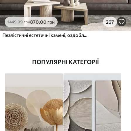
870
.00
грн
267
1449
.99
грн
Пеалістичні естетичні камені, оздоблення будинку, природне освітлення
ПОПУЛЯРНІ КАТЕГОРІЇ