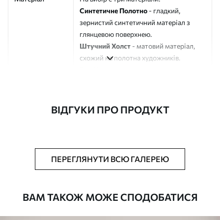
Синтетичне Полотно
- гладкий,
зернистий синтетичний матеріал з
глянцевою поверхнею.
Штучний Холст
- матовий матеріал,
схожий на полотна художників.
Еко-Холст
- високоякісне полотно зі
100% бавовни.
Автор
ART-HOLST
ВІДГУКИ ПРО ПРОДУКТ
Номер артикулу
s44866
Додатково
Можна додати лакове покриття.
ПЕРЕГЛЯНУТИ ВСЮ ГАЛЕРЕЮ
Доступні матеріали
ВАМ ТАКОЖ МОЖЕ СПОДОБАТИСЯ
Стандарт
Від
290
.00
грн