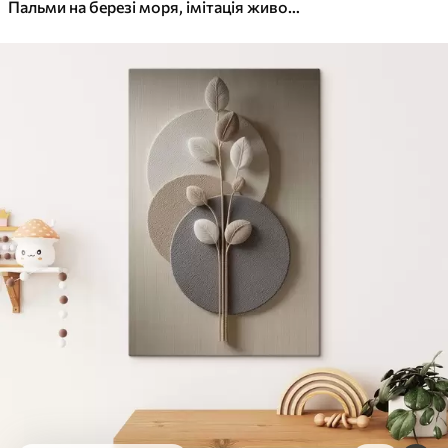
✓
Яскраві, насичені кольори
Пальми на березі моря, імітація живопису
✓
Стійкість до вицвітання
✓
Безпечне чорнило без запаху
✓
Поверхня з текстурою полотна
✓
Екологічний матеріал