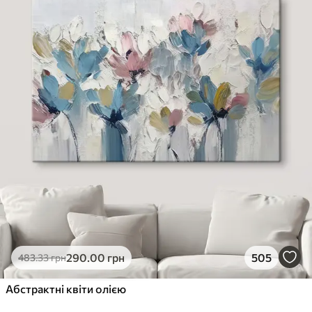
290
.00
грн
505
483
.33
грн
Абстрактні квіти олією