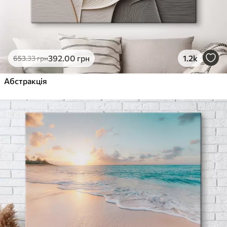
392
.00
грн
1.2k
653
.33
грн
Абстракція