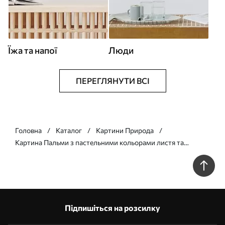
Їжа та напої
Люди
ПЕРЕГЛЯНУТИ ВСІ
Головна
Каталог
Картини Природа
Картина Пальми з пастельними кольорами листя та
коричневими стовбурами, рожево-блакитне небо, тропічне
середовище Арт. s44866
Підпишіться на розсилку