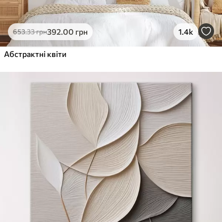
392
.00
грн
1.4k
653
.33
грн
Абстрактні квіти