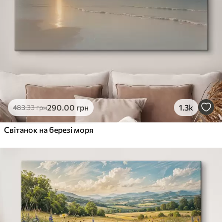
290
.00
грн
1.3k
483
.33
грн
Світанок на березі моря