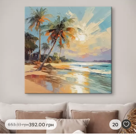
✓
Яскраві, насичені кольори
✓
Стійкість до вицвітання
✓
Безпечне чорнило без запаху
✗
Поверхня з текстурою полотна
✗
Екологічний матеріал
Преміум
Від
363
.00
грн
✓
Яскраві, насичені кольори
✓
Стійкість до вицвітання
✓
Безпечне чорнило без запаху
✓
Поверхня з текстурою полотна
✗
Екологічний матеріал
Еко-Преміум
392
.00
грн
20
653
.33
грн
Від
455
.00
грн