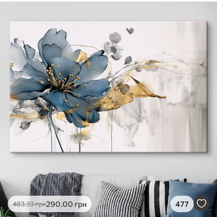
290
.00
грн
477
483
.33
грн