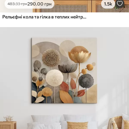
290
.00
грн
1.5k
483
.33
грн
Рельєфні кола та гілка в теплих нейтральних тонах