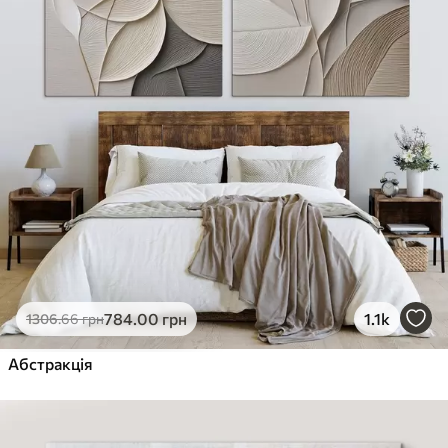
784
.00
грн
1.1k
1306
.66
грн
Абстракція