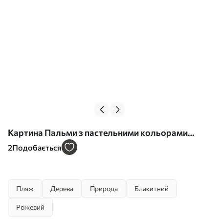
Картина Пальми з пастельними кольорами
листя та коричневими стовбурами, рожево-
2
Подобається
блакитне небо, тропічне середовище Арт.
s44866
Пляж
Дерева
Природа
Блакитний
Рожевий