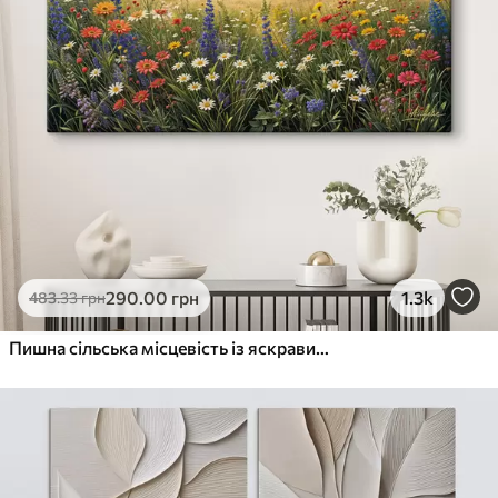
290
.00
грн
1.3k
483
.33
грн
Пишна сільська місцевість із яскравим лугом диких квітів, наповненим різнокольоровими квітами під хмарним небом