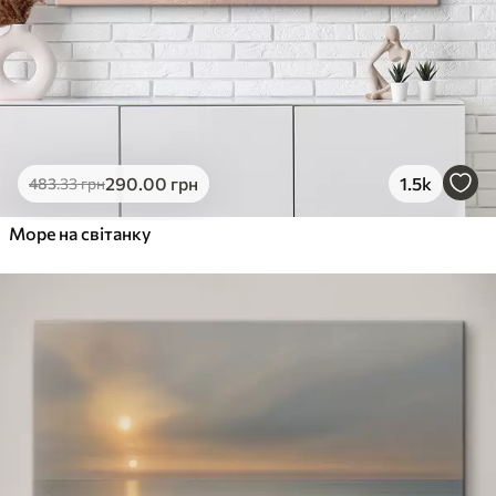
290
.00
грн
1.5k
483
.33
грн
Море на світанку