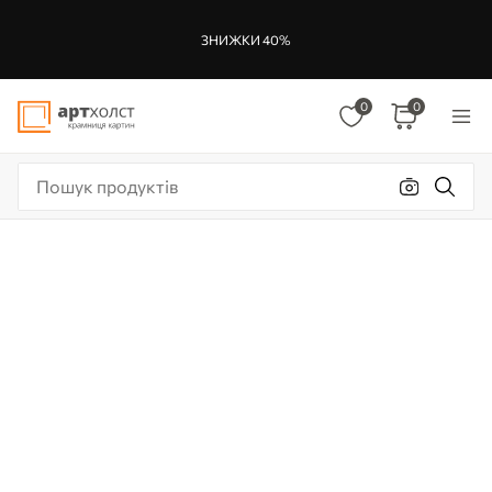
ЗНИЖКИ 40%
0
0