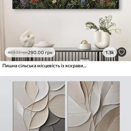
290
.00
грн
1.3k
483
.33
грн
Пишна сільська місцевість із яскравим лугом диких квітів, наповненим різнокольоровими квітами під хмарним небом