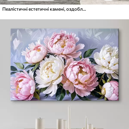
Пеалістичні естетичні камені, оздоблення будинку, природне освітлення