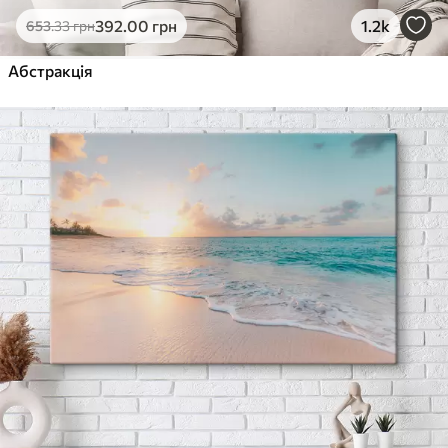
392
.00
грн
1.2k
653
.33
грн
Абстракція