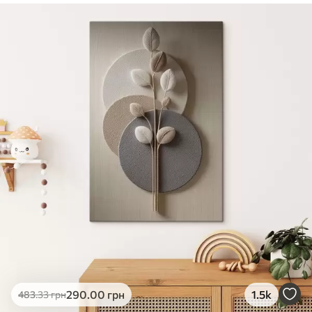
✓
Безпечне чорнило без запаху
✓
Поверхня з текстурою полотна
✓
Екологічний матеріал
290
.00
грн
1.5k
483
.33
грн