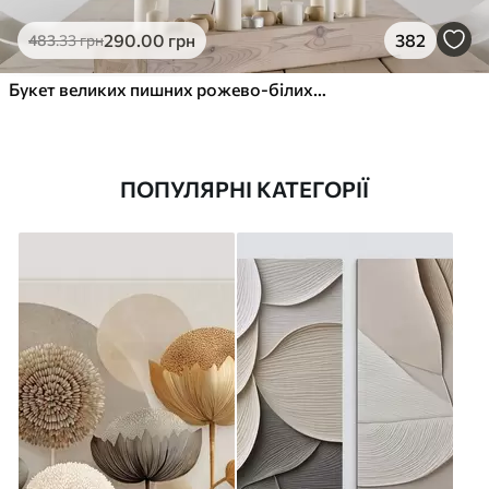
290
.00
грн
382
483
.33
грн
Букет великих пишних рожево-білих квітів півонії із зеленим листям на м’якому розмитому фоні
ПОПУЛЯРНІ КАТЕГОРІЇ