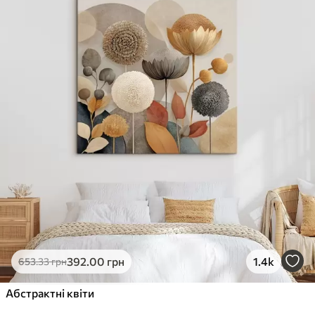
✓
Стійкість до вицвітання
✓
Безпечне чорнило без запаху
✗
Поверхня з текстурою полотна
✗
Екологічний матеріал
Преміум
Від
363
.00
грн
✓
Яскраві, насичені кольори
✓
Стійкість до вицвітання
✓
Безпечне чорнило без запаху
✓
Поверхня з текстурою полотна
✗
Екологічний матеріал
Еко-Преміум
392
.00
грн
1.4k
653
.33
грн
Від
455
.00
грн
✓
Абстрактні квіти
Яскраві, насичені кольори
✓
Стійкість до вицвітання