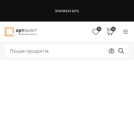
ЗНИЖКИ 40%
0
0