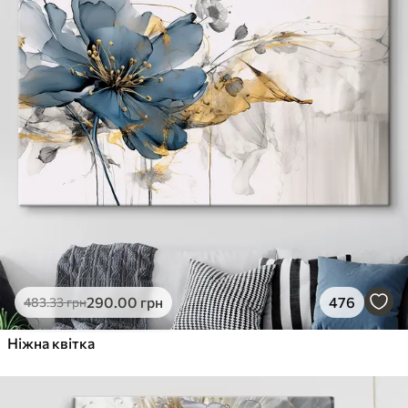
290
.00
грн
476
483
.33
грн
Ніжна квітка