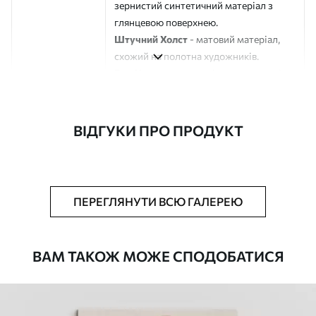
зернистий синтетичний матеріал з
глянцевою поверхнею.
Штучний Холст
- матовий матеріал,
схожий на полотна художників.
Еко-Холст
- високоякісне полотно зі
100% бавовни.
Автор
ART-HOLST
ВІДГУКИ ПРО ПРОДУКТ
Номер артикулу
s44833
Додатково
Можна додати лакове покриття.
ПЕРЕГЛЯНУТИ ВСЮ ГАЛЕРЕЮ
Доступні матеріали
ВАМ ТАКОЖ МОЖЕ СПОДОБАТИСЯ
Стандарт
Від
290
.00
грн
✓
Яскраві, насичені кольори