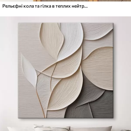
Рельєфні кола та гілка в теплих нейтральних тонах