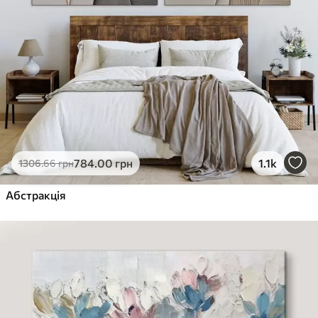
784
.00
грн
1.1k
1306
.66
грн
Абстракція