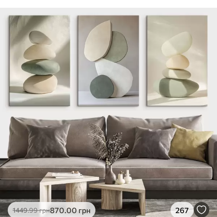
870
.00
грн
267
1449
.99
грн