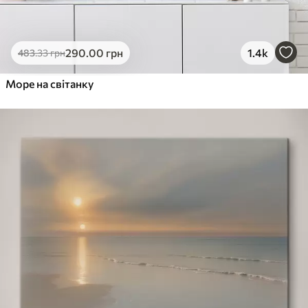
290
.00
грн
1.4k
483
.33
грн
Море на світанку