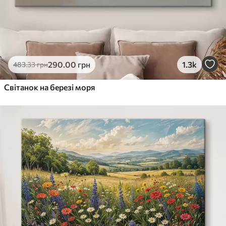
290
.00
грн
1.3k
483
.33
грн
Світанок на березі моря