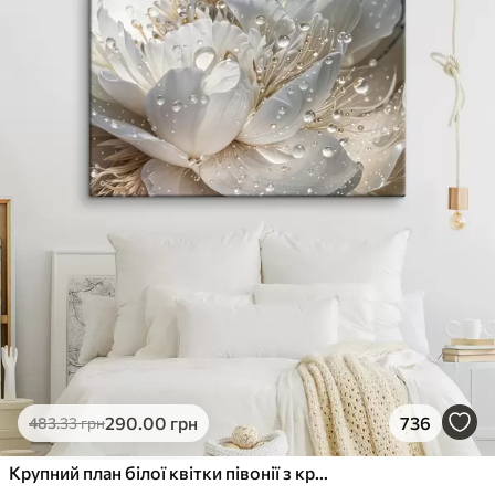
290
.00
грн
736
483
.33
грн
Крупний план білої квітки півонії з крапельками води на пелюстках на розмитому фоні