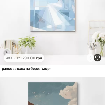
290
.00
грн
3
483
.33
грн
ранкова кава на березі моря