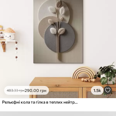
290
.00
грн
1.5k
483
.33
грн
Рельєфні кола та гілка в теплих нейтральних тонах