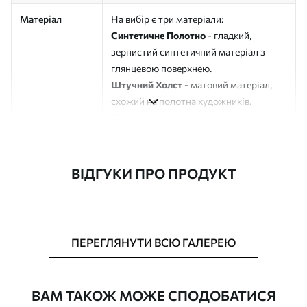
Матеріал
На вибір є три матеріали:
Синтетичне Полотно
- гладкий,
зернистий синтетичний матеріал з
глянцевою поверхнею.
Штучний Холст
- матовий матеріал,
схожий на полотна художників.
Еко-Холст
- високоякісне полотно зі
100% бавовни.
Автор
ART-HOLST
ВІДГУКИ ПРО ПРОДУКТ
Номер артикулу
s44671
Додатково
Можна додати лакове покриття.
ПЕРЕГЛЯНУТИ ВСЮ ГАЛЕРЕЮ
Доступні матеріали
ВАМ ТАКОЖ МОЖЕ СПОДОБАТИСЯ