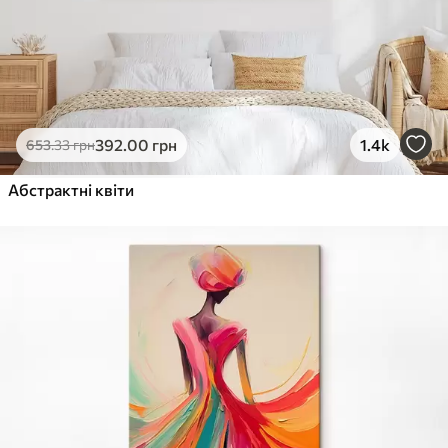
392
.00
грн
1.4k
653
.33
грн
Абстрактні квіти