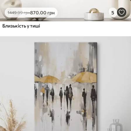
870
.00
грн
5
1449
.99
грн
Близькість у тиші