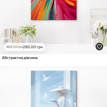
290
.00
грн
483
.33
грн
Абстрактна дівчина