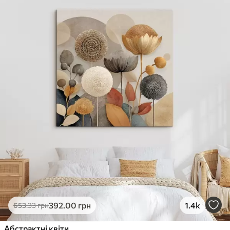
392
.00
грн
1.4k
653
.33
грн
Абстрактні квіти