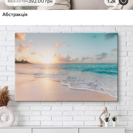
392
.00
грн
1.2k
653
.33
грн
Абстракція