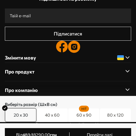
Підписатися
Змінити мову
Про продукт
Про компанію
Виберіть розмір (ШхВ см)
HIT
20 x 30
40 x 60
60 x 90
80 x 120
0800357223
Редагування дозволів на файли cookie
© 2011-2026 Art-holst. Усі права захищені. Власник:
від
483
.33
290
.00
грн
Перейти далі