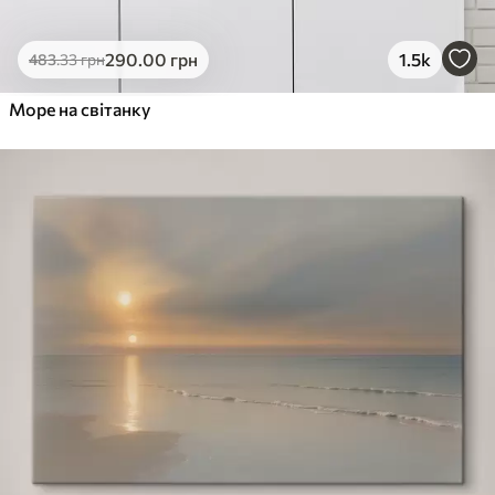
290
.00
грн
1.5k
483
.33
грн
Море на світанку