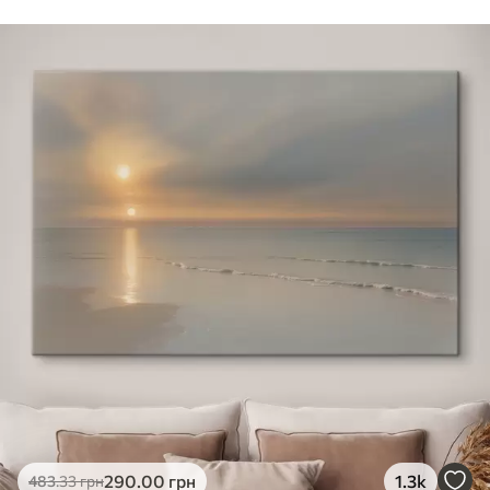
Стандарт
Від
290
.00
грн
✓
Яскраві, насичені кольори
✓
Стійкість до вицвітання
✓
Безпечне чорнило без запаху
✗
Поверхня з текстурою полотна
✗
Екологічний матеріал
Преміум
Від
363
.00
грн
✓
Яскраві, насичені кольори
✓
Стійкість до вицвітання
✓
Безпечне чорнило без запаху
✓
Поверхня з текстурою полотна
✗
Екологічний матеріал
Еко-Преміум
290
.00
грн
1.3k
483
.33
грн