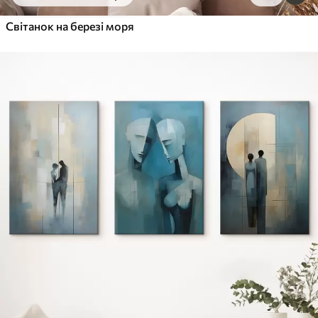
Від
455
.00
грн
✓
Світанок на березі моря
Яскраві, насичені кольори
✓
Стійкість до вицвітання
✓
Безпечне чорнило без запаху
✓
Поверхня з текстурою полотна
✓
Екологічний матеріал