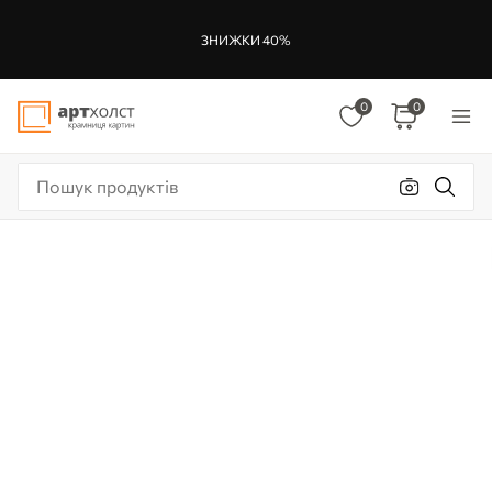
ЗНИЖКИ 40%
0
0