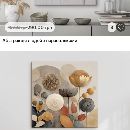
290
.00
грн
3
483
.33
грн
Абстракція людей з парасольками