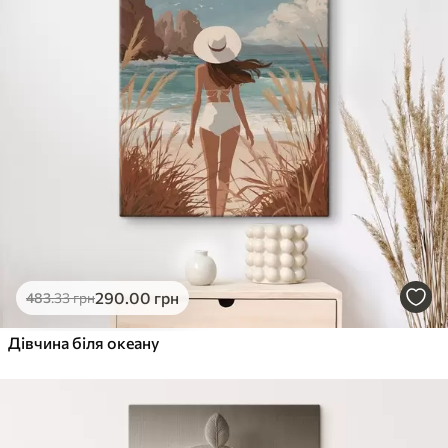
290
.00
грн
483
.33
грн
Дівчина біля океану