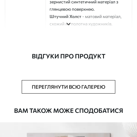
зернистий синтетичний матеріал з
глянцевою поверхнею.
Штучний Холст
- матовий матеріал,
схожий на полотна художників.
Еко-Холст
- високоякісне полотно зі
100% бавовни.
Автор
ART-HOLST
ВІДГУКИ ПРО ПРОДУКТ
Номер артикулу
s49095
Додатково
Можна додати лакове покриття.
ПЕРЕГЛЯНУТИ ВСЮ ГАЛЕРЕЮ
Доступні матеріали
ВАМ ТАКОЖ МОЖЕ СПОДОБАТИСЯ
Стандарт
Від
290
.00
грн
✓
Яскраві, насичені кольори