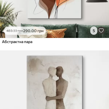
290
.00
грн
5
483
.33
грн
Абстрактна пара