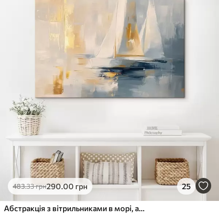
290
.00
грн
25
483
.33
грн
Абстракція з вітрильниками в морі, акриловий стиль, захід сонця