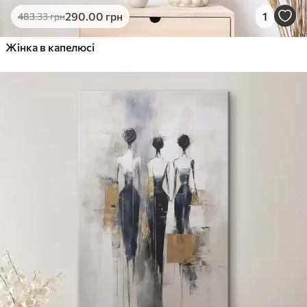
290
.00
грн
1
483
.33
грн
Жінка в капелюсі