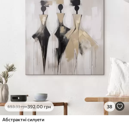
✓
Стійкість до вицвітання
✓
Безпечне чорнило без запаху
✗
Поверхня з текстурою полотна
✗
Екологічний матеріал
Преміум
Від
363
.00
грн
✓
Яскраві, насичені кольори
✓
Стійкість до вицвітання
✓
Безпечне чорнило без запаху
✓
Поверхня з текстурою полотна
✗
Екологічний матеріал
Еко-Преміум
392
.00
грн
38
653
.33
грн
Від
455
.00
грн
✓
Абстрактні силуети
Яскраві, насичені кольори
✓
Стійкість до вицвітання