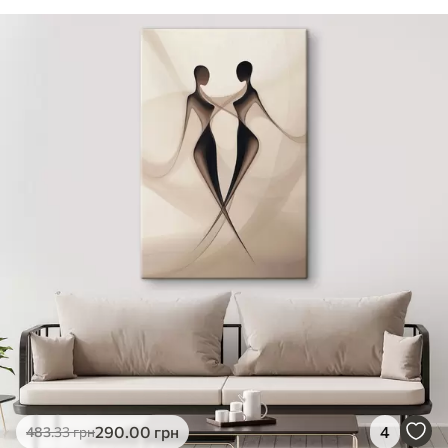
290
.00
грн
4
483
.33
грн