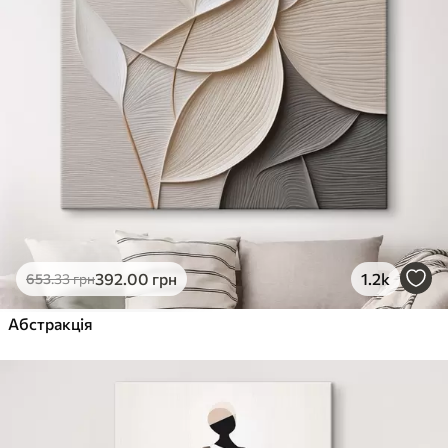
392
.00
грн
1.2k
653
.33
грн
Абстракція