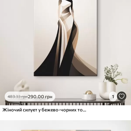
290
.00
грн
1
483
.33
грн
Жіночий силует у бежево-чорних тонах