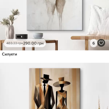
290
.00
грн
6
483
.33
грн
Силуети