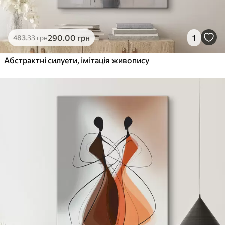
290
.00
грн
1
483
.33
грн
Абстрактні силуети, імітація живопису