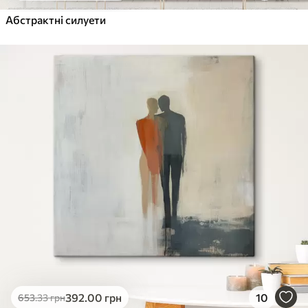
Абстрактні силуети
392
.00
грн
10
653
.33
грн