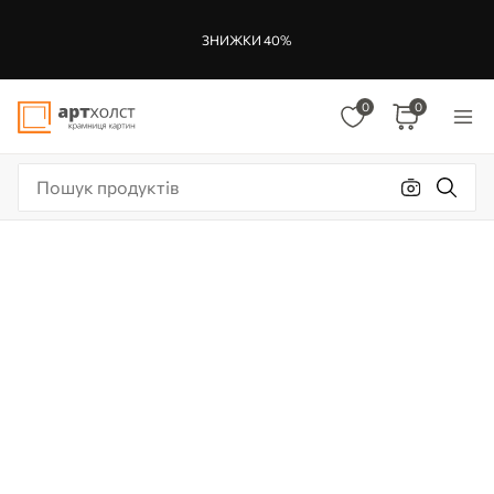
ЗНИЖКИ 40%
0
0