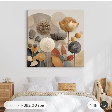
✓
Безпечне чорнило без запаху
✓
Поверхня з текстурою полотна
✓
Екологічний матеріал
392
.00
грн
1.4k
653
.33
грн