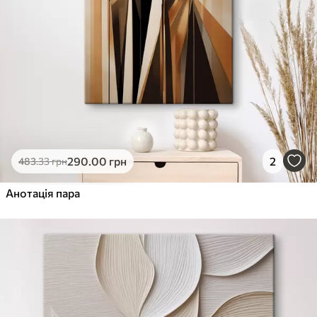
290
.00
грн
2
483
.33
грн
Анотація пара