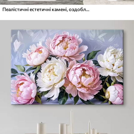
Пеалістичні естетичні камені, оздоблення будинку, природне освітлення