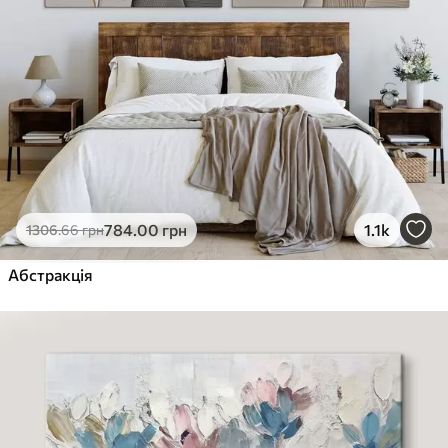
784
.00
грн
1.1k
1306
.66
грн
Абстракція