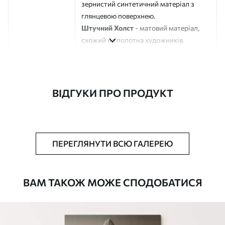
зернистий синтетичний матеріал з
глянцевою поверхнею.
Штучний Холст
- матовий матеріал,
схожий на полотна художників.
Еко-Холст
- високоякісне полотно зі
100% бавовни.
Автор
ART-HOLST
ВІДГУКИ ПРО ПРОДУКТ
Номер артикулу
s44589
Додатково
Можна додати лакове покриття.
ПЕРЕГЛЯНУТИ ВСЮ ГАЛЕРЕЮ
Доступні матеріали
ВАМ ТАКОЖ МОЖЕ СПОДОБАТИСЯ
Стандарт
Від
290
.00
грн
✓
Яскраві, насичені кольори