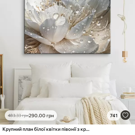
290
.00
грн
741
483
.33
грн
Крупний план білої квітки півонії з крапельками води на пелюстках на розмитому фоні