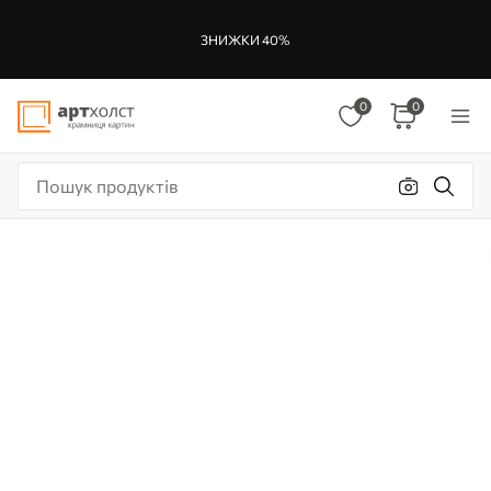
ЗНИЖКИ 40%
0
0