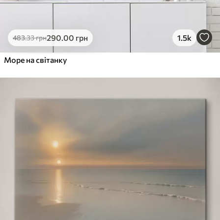
290
.00
грн
1.5k
483
.33
грн
Море на світанку