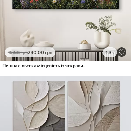
290
.00
грн
1.3k
483
.33
грн
Пишна сільська місцевість із яскравим лугом диких квітів, наповненим різнокольоровими квітами під хмарним небом