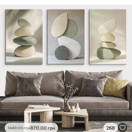
870
.00
грн
268
1449
.99
грн