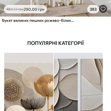
290
.00
грн
383
483
.33
грн
Букет великих пишних рожево-білих квітів півонії із зеленим листям на м’якому розмитому фоні
ПОПУЛЯРНІ КАТЕГОРІЇ