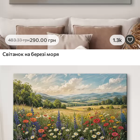
290
.00
грн
1.3k
483
.33
грн
Світанок на березі моря