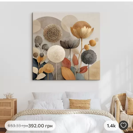
✓
Безпечне чорнило без запаху
✓
Поверхня з текстурою полотна
✓
Екологічний матеріал
392
.00
грн
1.4k
653
.33
грн