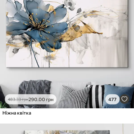
290
.00
грн
477
483
.33
грн
Ніжна квітка