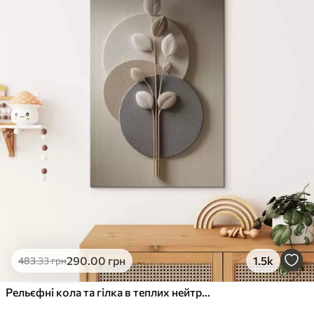
✓
Стійкість до вицвітання
✓
Безпечне чорнило без запаху
✗
Поверхня з текстурою полотна
✗
Екологічний матеріал
Преміум
Від
363
.00
грн
✓
Яскраві, насичені кольори
✓
Стійкість до вицвітання
✓
Безпечне чорнило без запаху
✓
Поверхня з текстурою полотна
✗
Екологічний матеріал
Еко-Преміум
290
.00
грн
1.5k
483
.33
грн
Від
455
.00
грн
✓
Яскраві, насичені кольори
Рельєфні кола та гілка в теплих нейтральних тонах
✓
Стійкість до вицвітання