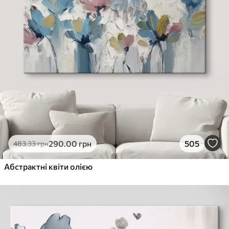
290
.00
грн
505
483
.33
грн
Абстрактні квіти олією