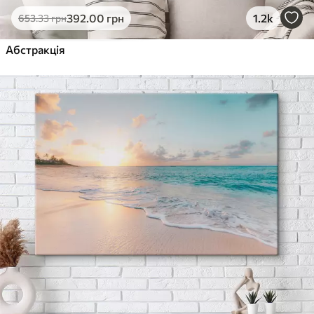
392
.00
грн
1.2k
653
.33
грн
Абстракція