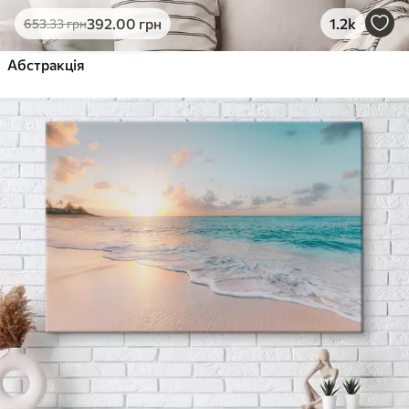
392
.00
грн
1.2k
653
.33
грн
Абстракція