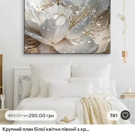
290
.00
грн
741
483
.33
грн
Крупний план білої квітки півонії з крапельками води на пелюстках на розмитому фоні