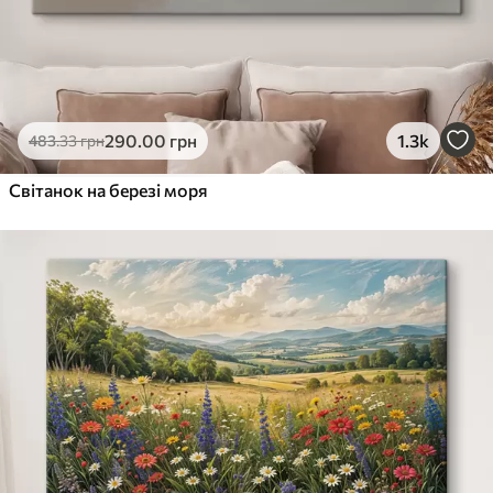
290
.00
грн
1.3k
483
.33
грн
Світанок на березі моря