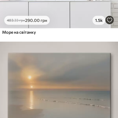
290
.00
грн
1.5k
483
.33
грн
Море на світанку