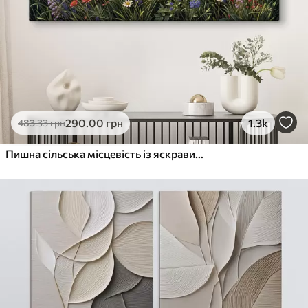
290
.00
грн
1.3k
483
.33
грн
Пишна сільська місцевість із яскравим лугом диких квітів, наповненим різнокольоровими квітами під хмарним небом