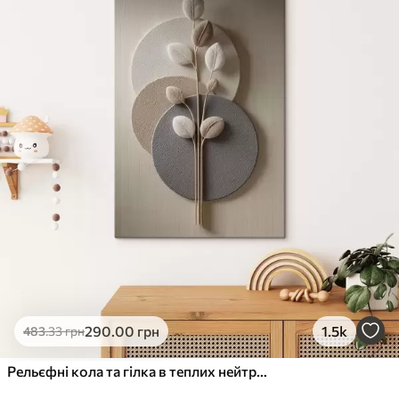
✓
Стійкість до вицвітання
✓
Безпечне чорнило без запаху
✗
Поверхня з текстурою полотна
✗
Екологічний матеріал
Преміум
Від
363
.00
грн
✓
Яскраві, насичені кольори
✓
Стійкість до вицвітання
✓
Безпечне чорнило без запаху
✓
Поверхня з текстурою полотна
✗
Екологічний матеріал
Еко-Преміум
290
.00
грн
1.5k
483
.33
грн
Від
455
.00
грн
✓
Яскраві, насичені кольори
Рельєфні кола та гілка в теплих нейтральних тонах
✓
Стійкість до вицвітання