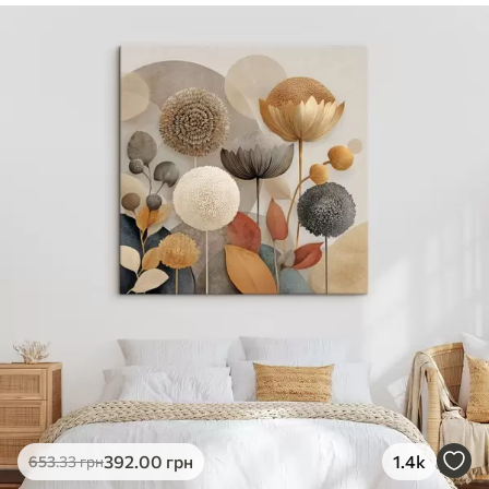
✓
Безпечне чорнило без запаху
✓
Поверхня з текстурою полотна
✓
Екологічний матеріал
392
.00
грн
1.4k
653
.33
грн