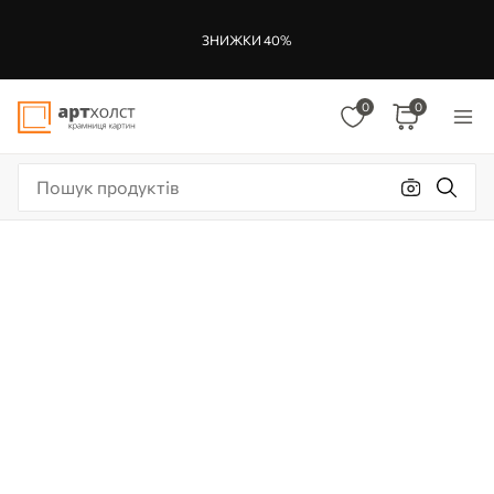
ЗНИЖКИ 40%
0
0