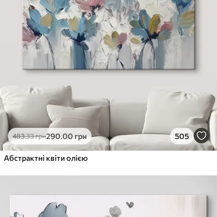
290
.00
грн
505
483
.33
грн
Абстрактні квіти олією