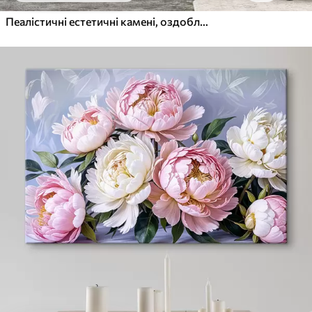
Пеалістичні естетичні камені, оздоблення будинку, природне освітлення