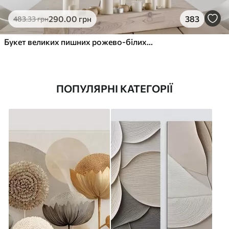
290
.00
грн
383
483
.33
грн
Букет великих пишних рожево-білих квітів півонії із зеленим листям на м’якому розмитому фоні
ПОПУЛЯРНІ КАТЕГОРІЇ