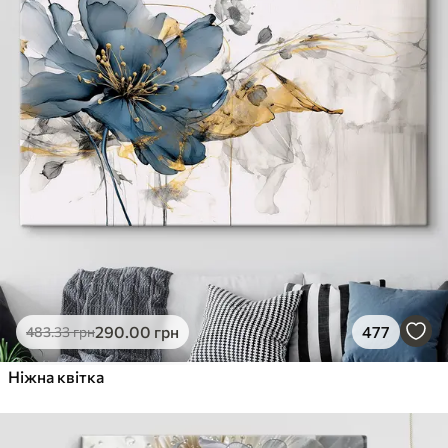
290
.00
грн
477
483
.33
грн
Ніжна квітка