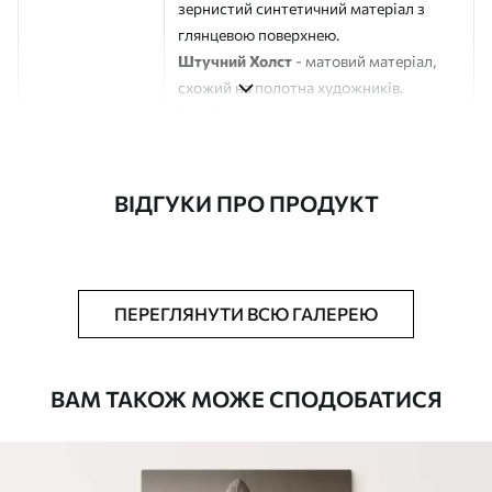
зернистий синтетичний матеріал з
глянцевою поверхнею.
Штучний Холст
- матовий матеріал,
схожий на полотна художників.
Еко-Холст
- високоякісне полотно зі
100% бавовни.
Автор
ART-HOLST
ВІДГУКИ ПРО ПРОДУКТ
Номер артикулу
s44562
Додатково
Можна додати лакове покриття.
ПЕРЕГЛЯНУТИ ВСЮ ГАЛЕРЕЮ
Доступні матеріали
ВАМ ТАКОЖ МОЖЕ СПОДОБАТИСЯ
Стандарт
Від
290
.00
грн
✓
Яскраві, насичені кольори