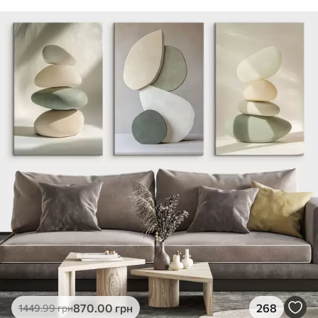
870
.00
грн
268
1449
.99
грн