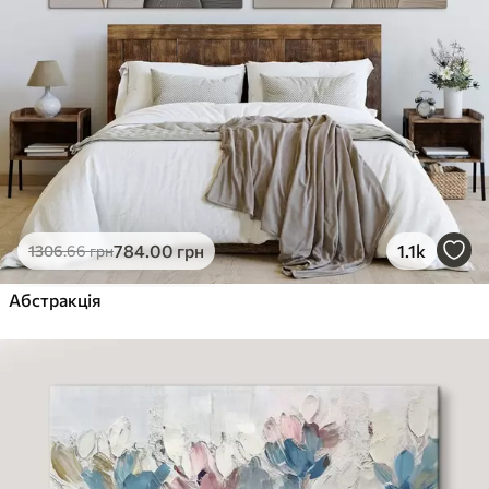
784
.00
грн
1.1k
1306
.66
грн
Абстракція