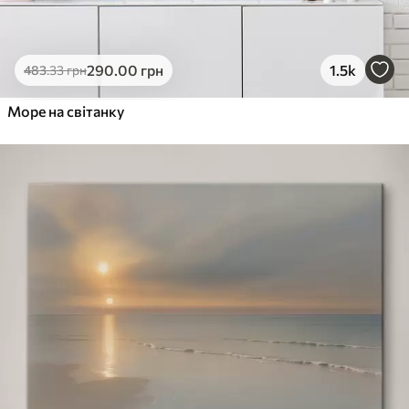
290
.00
грн
1.5k
483
.33
грн
Море на світанку