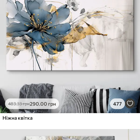
290
.00
грн
477
483
.33
грн
Ніжна квітка