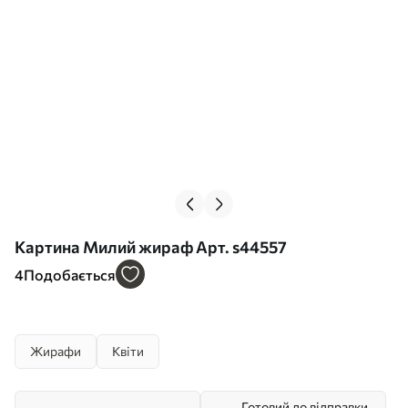
Картина Милий жираф Арт. s44557
4
Подобається
Жирафи
Квіти
Готовий до відправки