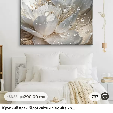
290
.00
грн
737
483
.33
грн
Крупний план білої квітки півонії з крапельками води на пелюстках на розмитому фоні