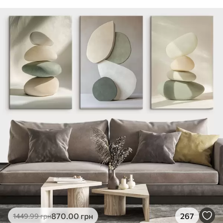
870
.00
грн
267
1449
.99
грн