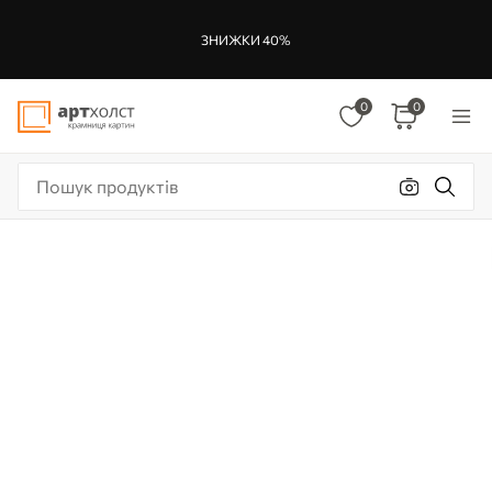
ЗНИЖКИ 40%
0
0