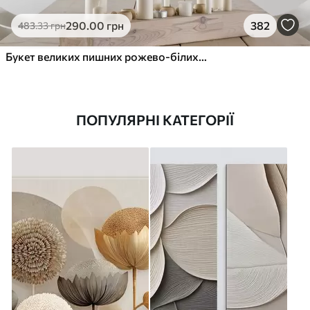
290
.00
грн
382
483
.33
грн
Букет великих пишних рожево-білих квітів півонії із зеленим листям на м’якому розмитому фоні
ПОПУЛЯРНІ КАТЕГОРІЇ