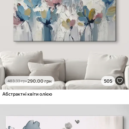
290
.00
грн
505
483
.33
грн
Абстрактні квіти олією