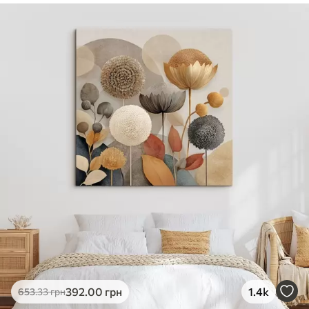
✓
Безпечне чорнило без запаху
✓
Поверхня з текстурою полотна
✓
Екологічний матеріал
392
.00
грн
1.4k
653
.33
грн