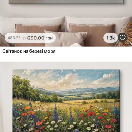
290
.00
грн
1.3k
483
.33
грн
Світанок на березі моря