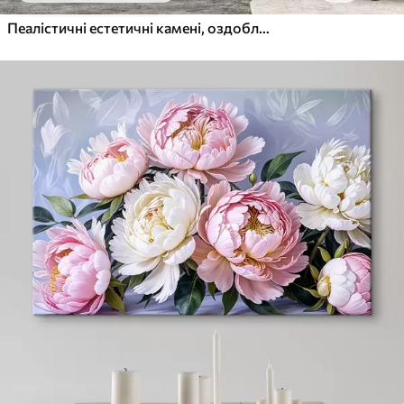
Пеалістичні естетичні камені, оздоблення будинку, природне освітлення