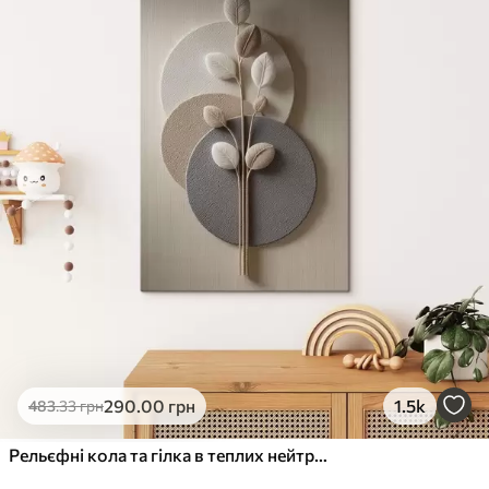
✓
Стійкість до вицвітання
✓
Безпечне чорнило без запаху
✗
Поверхня з текстурою полотна
✗
Екологічний матеріал
Преміум
Від
363
.00
грн
✓
Яскраві, насичені кольори
✓
Стійкість до вицвітання
✓
Безпечне чорнило без запаху
✓
Поверхня з текстурою полотна
✗
Екологічний матеріал
Еко-Преміум
290
.00
грн
1.5k
483
.33
грн
Від
455
.00
грн
✓
Яскраві, насичені кольори
Рельєфні кола та гілка в теплих нейтральних тонах
✓
Стійкість до вицвітання