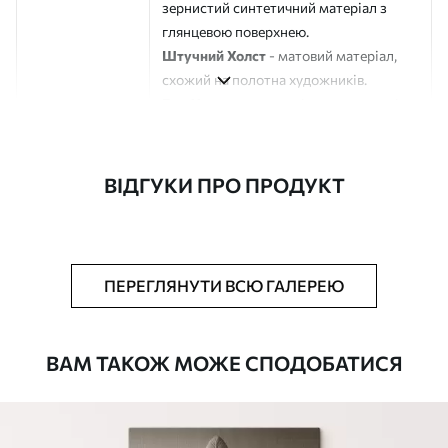
зернистий синтетичний матеріал з
глянцевою поверхнею.
Штучний Холст
- матовий матеріал,
схожий на полотна художників.
Еко-Холст
- високоякісне полотно зі
100% бавовни.
Автор
ART-HOLST
ВІДГУКИ ПРО ПРОДУКТ
Номер артикулу
s44557
Додатково
Можна додати лакове покриття.
ПЕРЕГЛЯНУТИ ВСЮ ГАЛЕРЕЮ
Доступні матеріали
ВАМ ТАКОЖ МОЖЕ СПОДОБАТИСЯ
Стандарт
Від
290
.00
грн
✓
Яскраві, насичені кольори