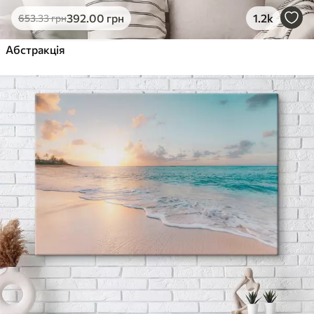
392
.00
грн
1.2k
653
.33
грн
Абстракція