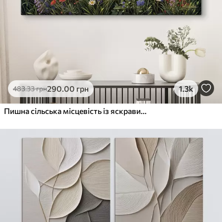
290
.00
грн
1.3k
483
.33
грн
Пишна сільська місцевість із яскравим лугом диких квітів, наповненим різнокольоровими квітами під хмарним небом