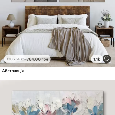
784
.00
грн
1.1k
1306
.66
грн
Абстракція