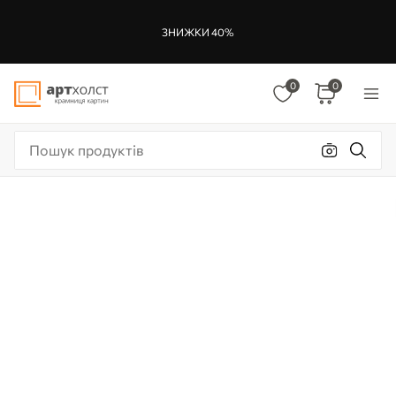
ЗНИЖКИ 40%
0
0