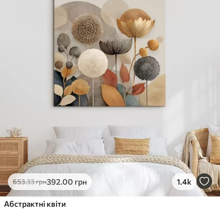
✓
Стійкість до вицвітання
✓
Безпечне чорнило без запаху
✗
Поверхня з текстурою полотна
✗
Екологічний матеріал
Преміум
Від
363
.00
грн
✓
Яскраві, насичені кольори
✓
Стійкість до вицвітання
✓
Безпечне чорнило без запаху
✓
Поверхня з текстурою полотна
✗
Екологічний матеріал
Еко-Преміум
392
.00
грн
1.4k
653
.33
грн
Від
455
.00
грн
✓
Абстрактні квіти
Яскраві, насичені кольори
✓
Стійкість до вицвітання