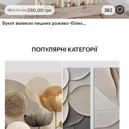
290
.00
грн
382
483
.33
грн
Букет великих пишних рожево-білих квітів півонії із зеленим листям на м’якому розмитому фоні
ПОПУЛЯРНІ КАТЕГОРІЇ