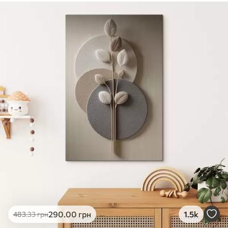
✓
Безпечне чорнило без запаху
✓
Поверхня з текстурою полотна
✓
Екологічний матеріал
290
.00
грн
1.5k
483
.33
грн