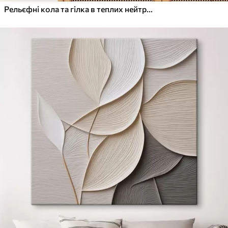
Рельєфні кола та гілка в теплих нейтральних тонах