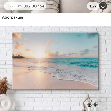
392
.00
грн
1.2k
653
.33
грн
Абстракція