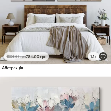
784
.00
грн
1.1k
1306
.66
грн
Абстракція