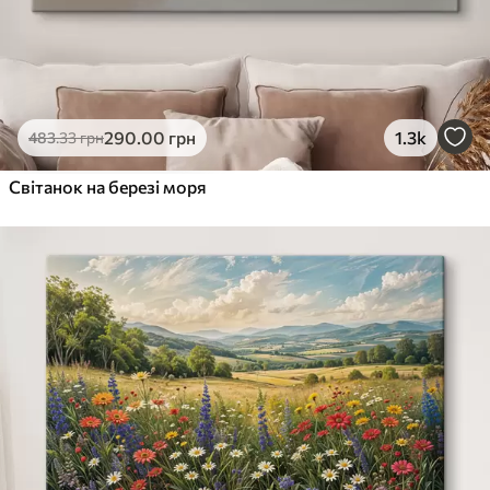
290
.00
грн
1.3k
483
.33
грн
Світанок на березі моря