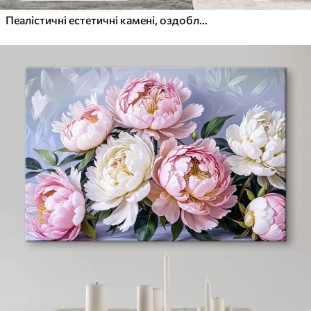
Пеалістичні естетичні камені, оздоблення будинку, природне освітлення