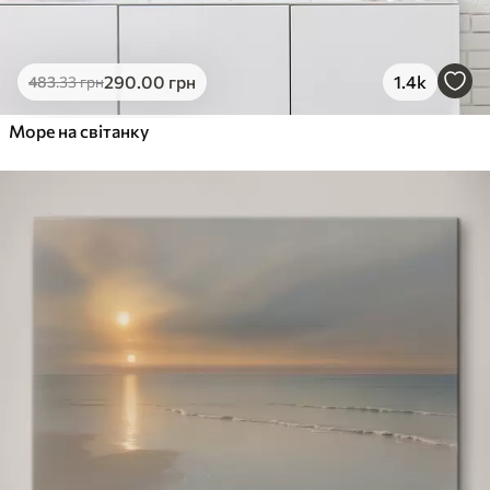
290
.00
грн
1.4k
483
.33
грн
Море на світанку