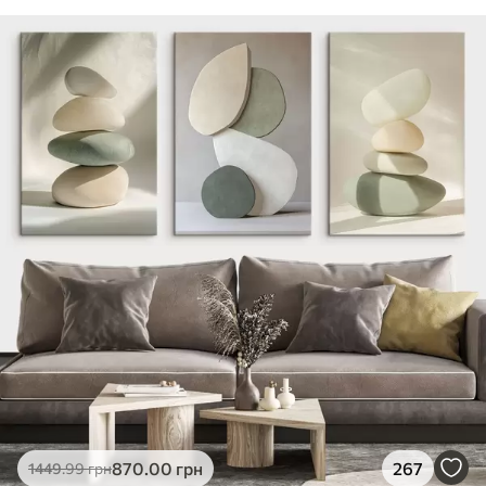
870
.00
грн
267
1449
.99
грн