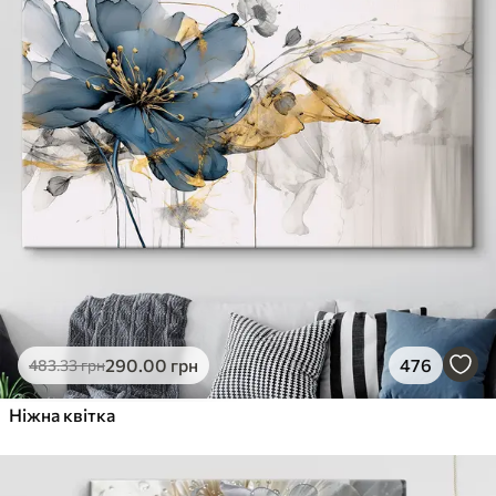
290
.00
грн
476
483
.33
грн
Ніжна квітка