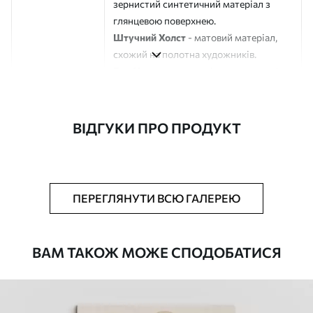
зернистий синтетичний матеріал з
глянцевою поверхнею.
Штучний Холст
- матовий матеріал,
схожий на полотна художників.
Еко-Холст
- високоякісне полотно зі
100% бавовни.
Автор
ART-HOLST
ВІДГУКИ ПРО ПРОДУКТ
Номер артикулу
s44493
Додатково
Можна додати лакове покриття.
ПЕРЕГЛЯНУТИ ВСЮ ГАЛЕРЕЮ
Доступні матеріали
ВАМ ТАКОЖ МОЖЕ СПОДОБАТИСЯ
Стандарт
Від
290
.00
грн
✓
Яскраві, насичені кольори