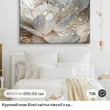
290
.00
грн
736
483
.33
грн
Крупний план білої квітки півонії з крапельками води на пелюстках на розмитому фоні