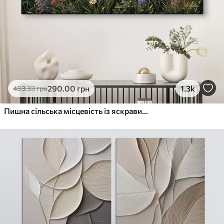
290
.00
грн
1.3k
483
.33
грн
Пишна сільська місцевість із яскравим лугом диких квітів, наповненим різнокольоровими квітами під хмарним небом