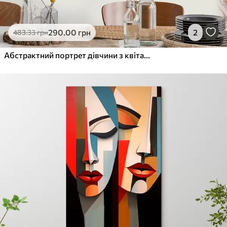
290
.00
грн
2
483
.33
грн
Абстрактний портрет дівчини з квітами в етнічному стилі