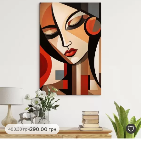
✓
Яскраві, насичені кольори
✓
Стійкість до вицвітання
✓
Безпечне чорнило без запаху
✗
Поверхня з текстурою полотна
✗
Екологічний матеріал
Преміум
Від
363
.00
грн
✓
Яскраві, насичені кольори
✓
Стійкість до вицвітання
✓
Безпечне чорнило без запаху
✓
Поверхня з текстурою полотна
✗
Екологічний матеріал
Еко-Преміум
290
.00
грн
483
.33
грн
Від
455
.00
грн