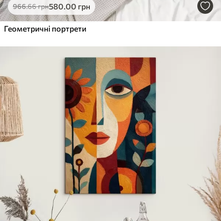
580
.00
грн
966
.66
грн
Геометричні портрети