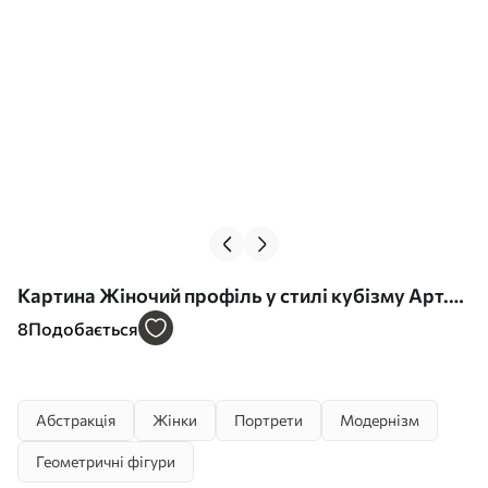
Картина Жіночий профіль у стилі кубізму Арт.
s44486
8
Подобається
Абстракція
Жінки
Портрети
Модернізм
Геометричні фігури