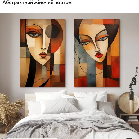
✓
Абстрактний жіночий портрет
Яскраві, насичені кольори
✓
Стійкість до вицвітання
✓
Безпечне чорнило без запаху
✓
Поверхня з текстурою полотна
✓
Екологічний матеріал