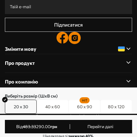
Підписатися
Змінити мову
Про продукт
Про компанію
Виберіть розмір (ШхВ см)
HIT
20 x 30
40 x 60
60 x 90
80 x 120
0800357223
Редагування дозволів на файли cookie
© 2011-2026 Art-holst. Усі права захищені. Власник:
від
483
.33
290
.00
грн
Перейти далі
ТОВ “КЛЄВЄР”. Код ЄДРПОУ: 31780602.
Ціна вказана зі
знижкою 40%
.