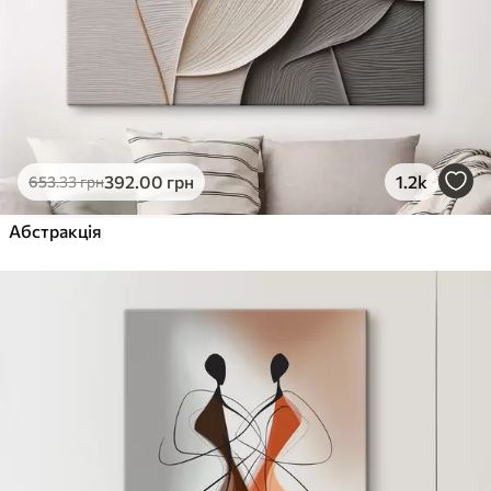
392
.00
грн
1.2k
653
.33
грн
Абстракція