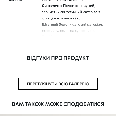
Синтетичне Полотно
- гладкий,
зернистий синтетичний матеріал з
глянцевою поверхнею.
Штучний Холст
- матовий матеріал,
схожий на полотна художників.
Еко-Холст
- високоякісне полотно зі
100% бавовни.
Автор
ART-HOLST
ВІДГУКИ ПРО ПРОДУКТ
Номер артикулу
s44486
Додатково
Можна додати лакове покриття.
ПЕРЕГЛЯНУТИ ВСЮ ГАЛЕРЕЮ
Доступні матеріали
ВАМ ТАКОЖ МОЖЕ СПОДОБАТИСЯ
Стандарт
Від
290
.00
грн