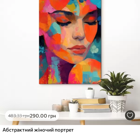
290
.00
грн
483
.33
грн
Абстрактний жіночий портрет