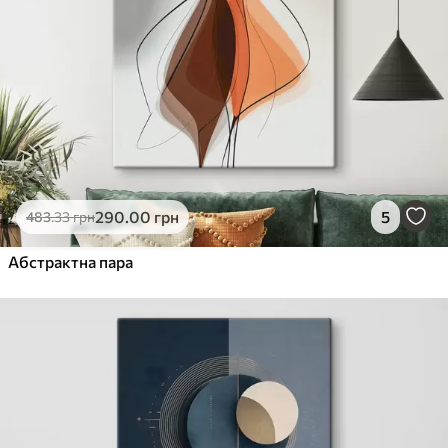
290
.00
грн
5
483
.33
грн
Абстрактна пара