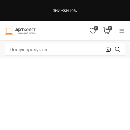
ЗНИЖКИ 40%
0
0