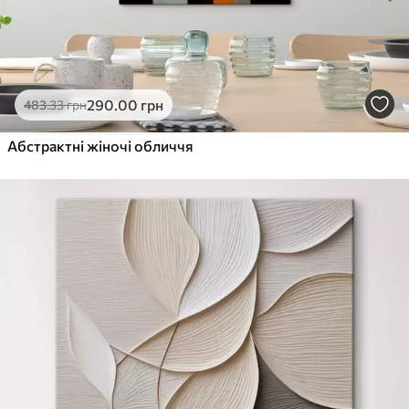
290
.00
грн
483
.33
грн
Абстрактні жіночі обличчя