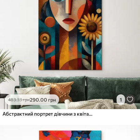
290
.00
грн
1
483
.33
грн
Абстрактний портрет дівчини з квітами в етнічному стилі