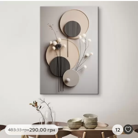
290
.00
грн
12
483
.33
грн