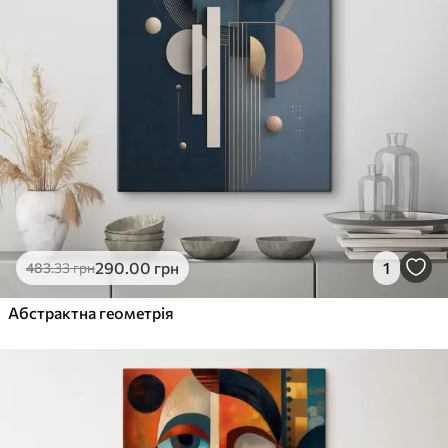
290
.00
грн
1
483
.33
грн
Абстрактна геометрія