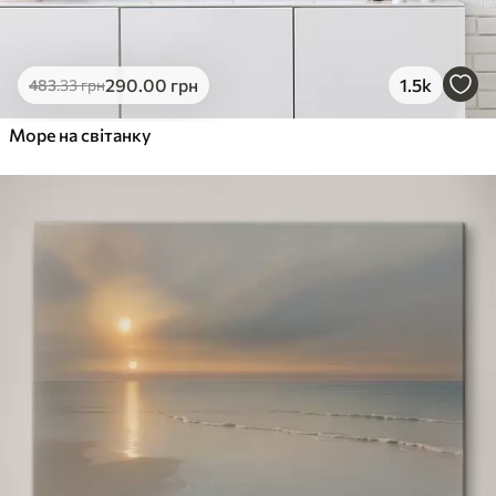
290
.00
грн
1.5k
483
.33
грн
Море на світанку