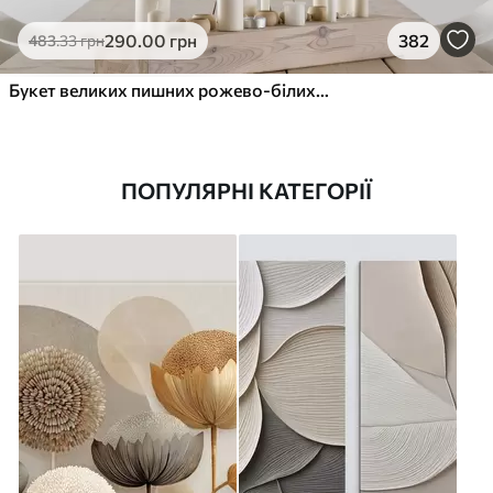
290
.00
грн
382
483
.33
грн
Букет великих пишних рожево-білих квітів півонії із зеленим листям на м’якому розмитому фоні
ПОПУЛЯРНІ КАТЕГОРІЇ