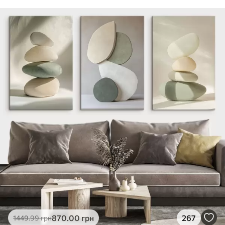
870
.00
грн
267
1449
.99
грн