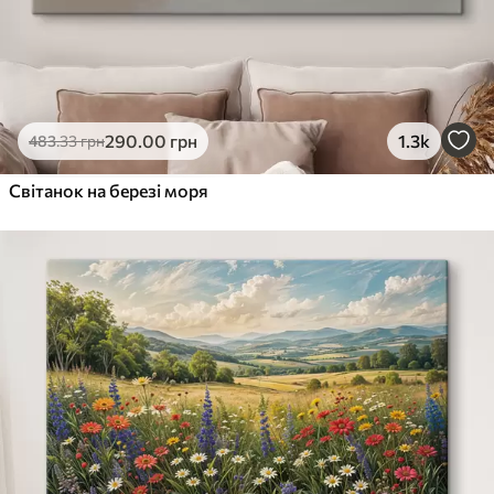
290
.00
грн
1.3k
483
.33
грн
Світанок на березі моря