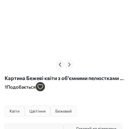
Картина Бежеві квіти з об'ємними пелюстками в
пастельних тонах Арт. s44337
1
Подобається
Квіти
Цвітіння
Бежевий
Готовий до відправки