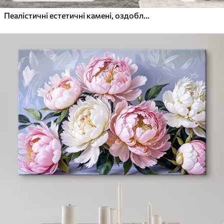
Пеалістичні естетичні камені, оздоблення будинку, природне освітлення