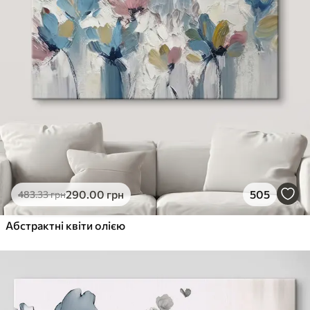
290
.00
грн
505
483
.33
грн
Абстрактні квіти олією