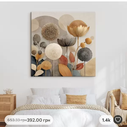
✓
Безпечне чорнило без запаху
✓
Поверхня з текстурою полотна
✓
Екологічний матеріал
392
.00
грн
1.4k
653
.33
грн