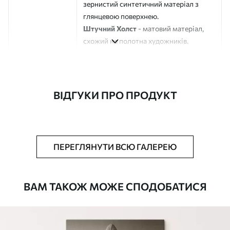
зернистий синтетичний матеріал з
глянцевою поверхнею.
Штучний Холст
- матовий матеріал,
схожий на полотна художників.
Еко-Холст
- високоякісне полотно зі
100% бавовни.
Автор
ART-HOLST
ВІДГУКИ ПРО ПРОДУКТ
Номер артикулу
s44337
Додатково
Можна додати лакове покриття.
ПЕРЕГЛЯНУТИ ВСЮ ГАЛЕРЕЮ
Доступні матеріали
ВАМ ТАКОЖ МОЖЕ СПОДОБАТИСЯ
Стандарт
Від
392
.00
грн
✓
Яскраві, насичені кольори