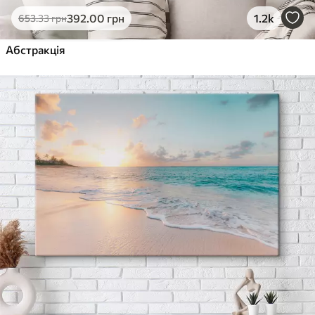
392
.00
грн
1.2k
653
.33
грн
Абстракція