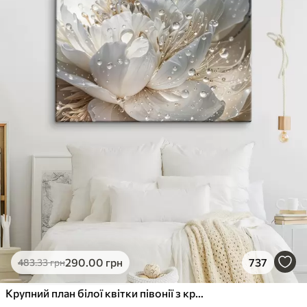
290
.00
грн
737
483
.33
грн
Крупний план білої квітки півонії з крапельками води на пелюстках на розмитому фоні