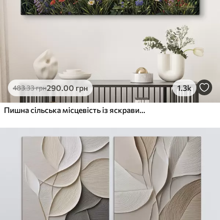
290
.00
грн
1.3k
483
.33
грн
Пишна сільська місцевість із яскравим лугом диких квітів, наповненим різнокольоровими квітами під хмарним небом