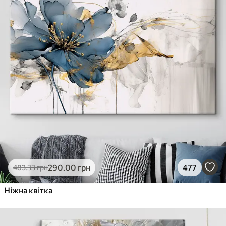
290
.00
грн
477
483
.33
грн
Ніжна квітка