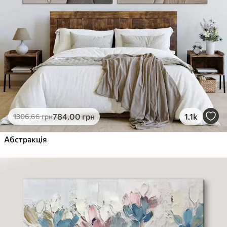
784
.00
грн
1.1k
1306
.66
грн
Абстракція