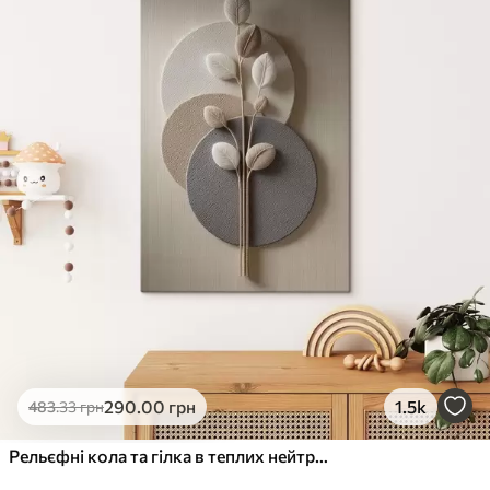
✓
Стійкість до вицвітання
✓
Безпечне чорнило без запаху
✗
Поверхня з текстурою полотна
✗
Екологічний матеріал
Преміум
Від
490
.00
грн
✓
Яскраві, насичені кольори
✓
Стійкість до вицвітання
✓
Безпечне чорнило без запаху
✓
Поверхня з текстурою полотна
✗
Екологічний матеріал
Еко-Преміум
290
.00
грн
1.5k
483
.33
грн
Від
615
.00
грн
✓
Яскраві, насичені кольори
Рельєфні кола та гілка в теплих нейтральних тонах
✓
Стійкість до вицвітання