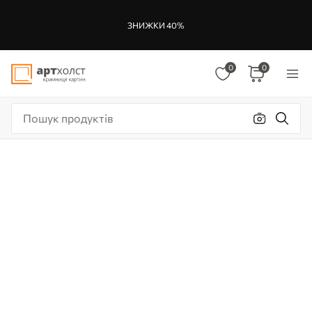
ЗНИЖКИ 40%
0
0