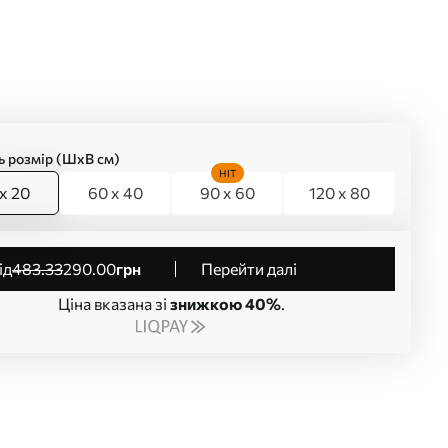
ь розмір (ШхВ см)
HIT
x 20
60 x 40
90 x 60
120 x 80
від
483
.33
290
.00
грн
Перейти далі
Ціна вказана зі
знижкою 40%
.