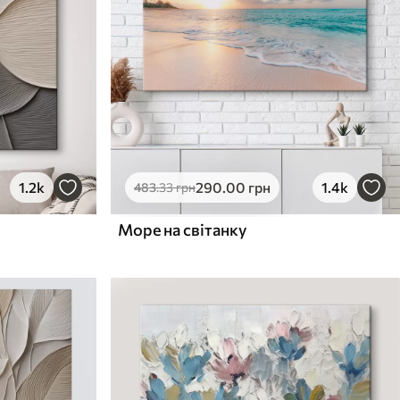
1.2k
290
.00
грн
1.4k
483
.33
грн
Море на світанку