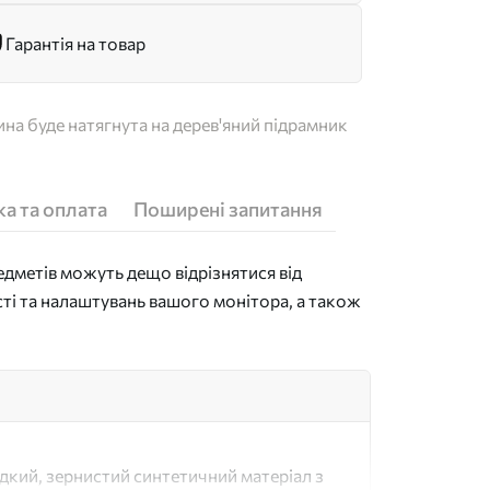
Гарантія на товар
на буде натягнута на дерев'яний підрамник
а та оплата
Поширені запитання
дметів можуть дещо відрізнятися від
сті та налаштувань вашого монітора, а також
адкий, зернистий синтетичний матеріал з