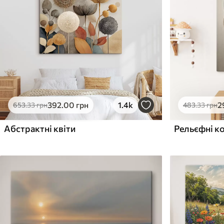
Поверхня з текстурою
Поверхня з текстуро
✗
✓
полотна
полотна
✗
✗
Екологічний матеріал
Екологічний матеріа
392
.00
грн
1.4k
2
653
.33
грн
483
.33
грн
Абстрактні квіти