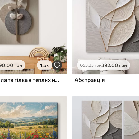
ю
Поверхня з текстурою
✓
полотна
✓
л
Екологічний матеріал
90
.00
грн
1.5k
392
.00
грн
653
.33
грн
Рельєфні кола та гілка в теплих нейтральних тонах
Абстракція