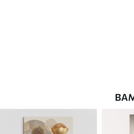
глянцевою поверхнею.
Штучний Холст
- матовий
Еко-Холст
- високоякісне
Автор
ART-HOLST
Номер артикулу
s44264
Додатково
Можна додати лакове пок
Доступні матеріали
ВА
Стандарт
Преміум
Від
290
.00
грн
Від
363
.00
грн
✓
✓
Яскраві, насичені кольори
Яскраві, насичені ко
✓
✓
Стійкість до вицвітання
Стійкість до вицвіта
✓
✓
Безпечне чорнило без запаху
Безпечне чорнило бе