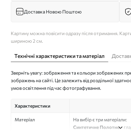
Доставка Новою Поштою
Картину можна повісити одразу після отримання. Карти
шириною 2 см.
Технічні характеристики та матеріал
Доставк
Зверніть увагу: зображення та кольори зображених пре
зображень на сайті. Це залежить від роздільної здатно
умов освітлення під час фотографування.
Характеристики
Матеріал
На вибір є три матеріали:
Синтетичне Полотно
- гл