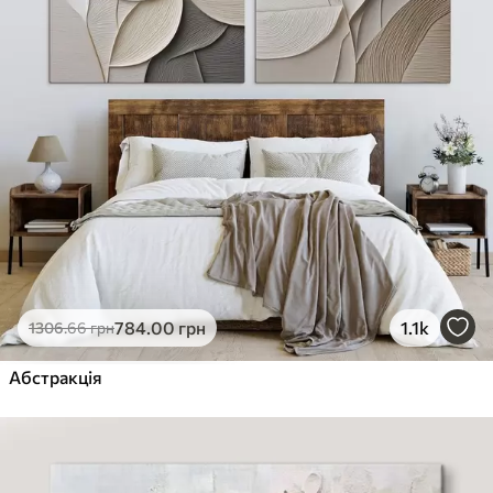
784
.00
грн
1.1k
1306
.66
грн
Абстракція