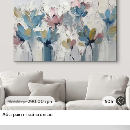
290
.00
грн
505
483
.33
грн
Абстрактні квіти олією