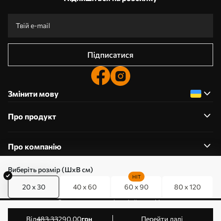
Підписатися
Змінити мову
Про продукт
Про компанію
Виберіть розмір (ШхВ см)
HIT
20 x 30
40 x 60
60 x 90
80 x 120
0800357223
Редагування дозволів на файли cookie
© 2011-2026 Art-holst. Усі права захищені. Власник:
від
483
.33
290
.00
грн
Перейти далі