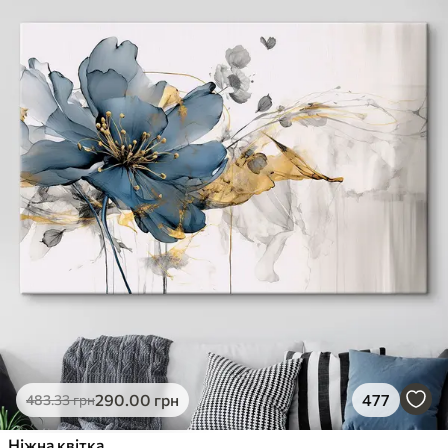
290
.00
грн
477
483
.33
грн
Ніжна квітка