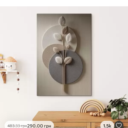
Стандарт
Від
290
.00
грн
✓
Яскраві, насичені кольори
✓
Стійкість до вицвітання
✓
Безпечне чорнило без запаху
✗
Поверхня з текстурою полотна
✗
Екологічний матеріал
Преміум
Від
363
.00
грн
✓
Яскраві, насичені кольори
✓
Стійкість до вицвітання
✓
Безпечне чорнило без запаху
✓
Поверхня з текстурою полотна
✗
Екологічний матеріал
Еко-Преміум
290
.00
грн
1.5k
483
.33
грн