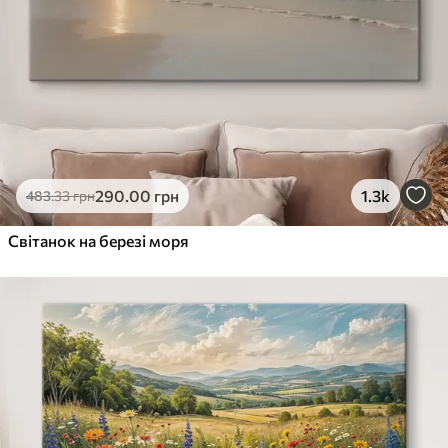
290
.00
грн
1.3k
483
.33
грн
Світанок на березі моря