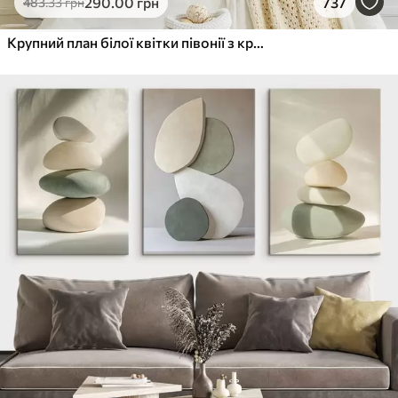
290
.00
грн
737
483
.33
грн
Крупний план білої квітки півонії з крапельками води на пелюстках на розмитому фоні