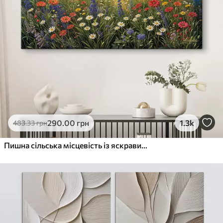
290
.00
грн
1.3k
483
.33
грн
Пишна сільська місцевість із яскравим лугом диких квітів, наповненим різнокольоровими квітами під хмарним небом