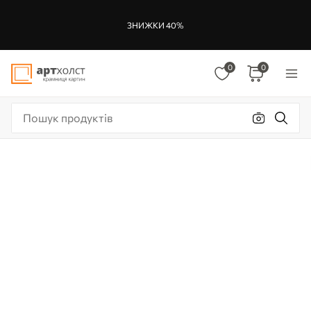
ЗНИЖКИ 40%
0
0