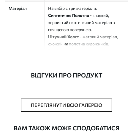
Матеріал
На вибір є три матеріали:
Синтетичне Полотно
- гладкий,
зернистий синтетичний матеріал з
глянцевою поверхнею.
Штучний Холст
- матовий матеріал,
схожий на полотна художників.
Еко-Холст
- високоякісне полотно зі
100% бавовни.
Автор
ART-HOLST
ВІДГУКИ ПРО ПРОДУКТ
Номер артикулу
s45116
Додатково
Можна додати лакове покриття.
ПЕРЕГЛЯНУТИ ВСЮ ГАЛЕРЕЮ
Доступні матеріали
ВАМ ТАКОЖ МОЖЕ СПОДОБАТИСЯ