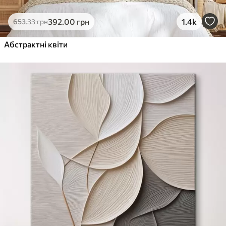
392
.00
грн
1.4k
653
.33
грн
Абстрактні квіти