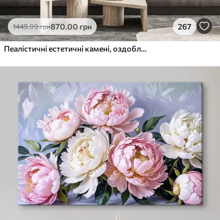
870
.00
грн
267
1449
.99
грн
Пеалістичні естетичні камені, оздоблення будинку, природне освітлення