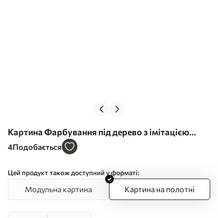
Картина Фарбування під дерево з імітацією
дерева Арт. s45116
4
Подобається
Цей продукт також доступний у форматі:
Модульна картина
Картина на полотні