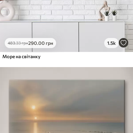
290
.00
грн
1.5k
483
.33
грн
Море на світанку