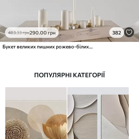
290
.00
грн
382
483
.33
грн
Букет великих пишних рожево-білих квітів півонії із зеленим листям на м’якому розмитому фоні
ПОПУЛЯРНІ КАТЕГОРІЇ