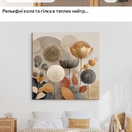
Від
455
.00
грн
✓
Яскраві, насичені кольори
Рельєфні кола та гілка в теплих нейтральних тонах
✓
Стійкість до вицвітання
✓
Безпечне чорнило без запаху
✓
Поверхня з текстурою полотна
✓
Екологічний матеріал