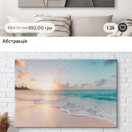
392
.00
грн
1.2k
653
.33
грн
Абстракція