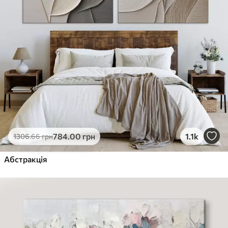
784
.00
грн
1.1k
1306
.66
грн
Абстракція