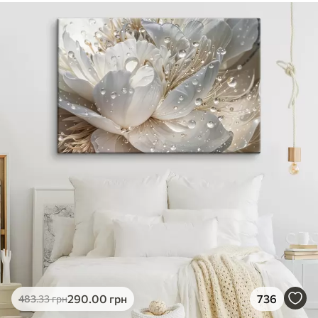
290
.00
грн
736
483
.33
грн