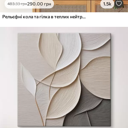
290
.00
грн
1.5k
483
.33
грн
Рельєфні кола та гілка в теплих нейтральних тонах