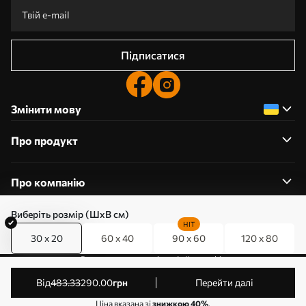
Підписатися
Змінити мову
Про продукт
Про компанію
Виберіть розмір (ШхВ см)
HIT
30 x 20
60 x 40
90 x 60
120 x 80
0800357223
Редагування дозволів на файли cookie
© 2011-2026 Art-holst. Усі права захищені. Власник:
від
483
.33
290
.00
грн
Перейти далі
ТОВ “КЛЄВЄР”. Код ЄДРПОУ: 31780602.
Ціна вказана зі
знижкою 40%
.