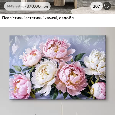
870
.00
грн
267
1449
.99
грн
Пеалістичні естетичні камені, оздоблення будинку, природне освітлення