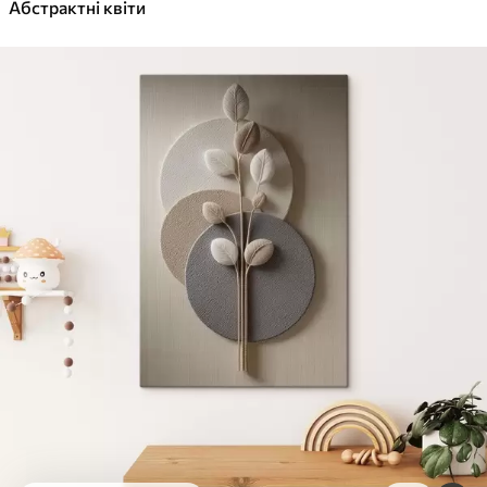
✓
Абстрактні квіти
Яскраві, насичені кольори
✓
Стійкість до вицвітання
✓
Безпечне чорнило без запаху
✓
Поверхня з текстурою полотна
✓
Екологічний матеріал