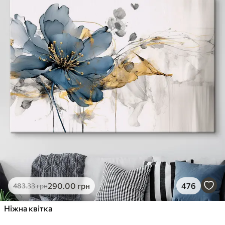
290
.00
грн
476
483
.33
грн
Ніжна квітка