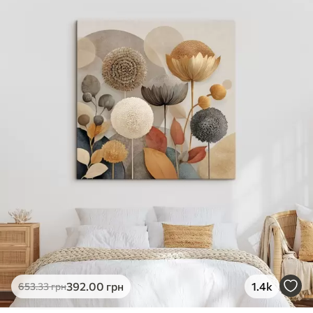
✓
Яскраві, насичені кольори
✓
Стійкість до вицвітання
✓
Безпечне чорнило без запаху
✗
Поверхня з текстурою полотна
✗
Екологічний матеріал
Преміум
Від
363
.00
грн
✓
Яскраві, насичені кольори
✓
Стійкість до вицвітання
✓
Безпечне чорнило без запаху
✓
Поверхня з текстурою полотна
✗
Екологічний матеріал
Еко-Преміум
392
.00
грн
1.4k
653
.33
грн
Від
455
.00
грн