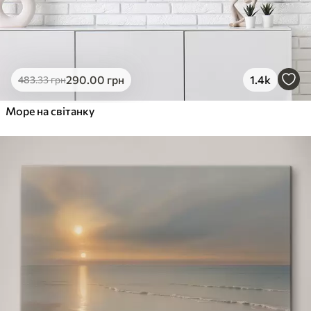
290
.00
грн
1.4k
483
.33
грн
Море на світанку