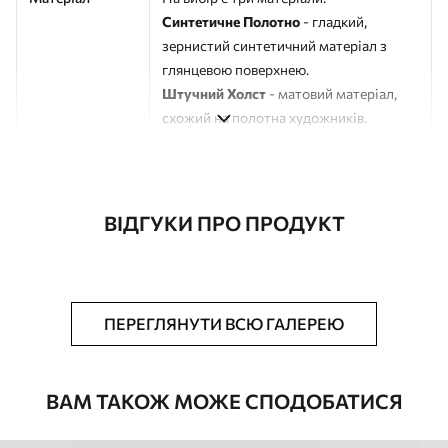
Синтетичне Полотно
- гладкий,
зернистий синтетичний матеріал з
глянцевою поверхнею.
Штучний Холст
- матовий матеріал,
схожий на полотна художників.
Еко-Холст
- високоякісне полотно зі
100% бавовни.
Автор
ART-HOLST
ВІДГУКИ ПРО ПРОДУКТ
Номер артикулу
s44173
Додатково
Можна додати лакове покриття.
ПЕРЕГЛЯНУТИ ВСЮ ГАЛЕРЕЮ
Доступні матеріали
ВАМ ТАКОЖ МОЖЕ СПОДОБАТИСЯ
Стандарт
Від
290
.00
грн