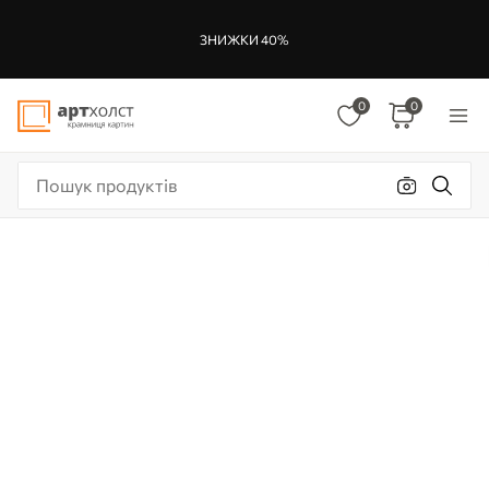
ЗНИЖКИ 40%
0
0