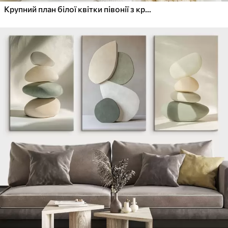
Крупний план білої квітки півонії з крапельками води на пелюстках на розмитому фоні