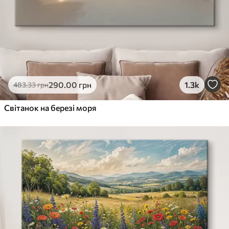
290
.00
грн
1.3k
483
.33
грн
Світанок на березі моря