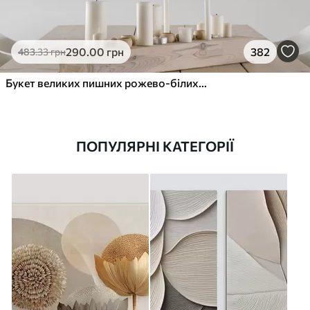
290
.00
грн
382
483
.33
грн
Букет великих пишних рожево-білих квітів півонії із зеленим листям на м’якому розмитому фоні
ПОПУЛЯРНІ КАТЕГОРІЇ