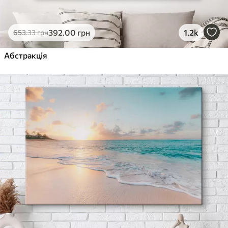
392
.00
грн
1.2k
653
.33
грн
Абстракція