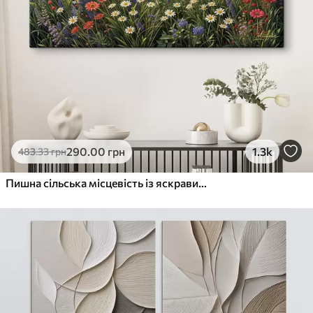
290
.00
грн
1.3k
483
.33
грн
Пишна сільська місцевість із яскравим лугом диких квітів, наповненим різнокольоровими квітами під хмарним небом