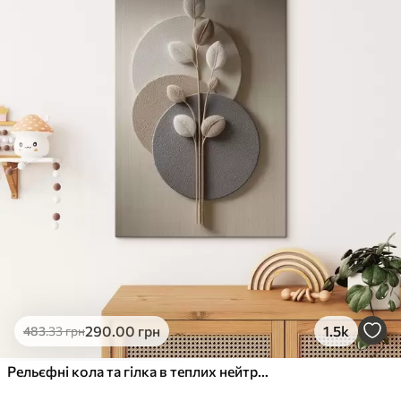
✓
Стійкість до вицвітання
✓
Безпечне чорнило без запаху
✗
Поверхня з текстурою полотна
✗
Екологічний матеріал
Преміум
Від
363
.00
грн
✓
Яскраві, насичені кольори
✓
Стійкість до вицвітання
✓
Безпечне чорнило без запаху
✓
Поверхня з текстурою полотна
✗
Екологічний матеріал
Еко-Преміум
290
.00
грн
1.5k
483
.33
грн
Від
455
.00
грн
✓
Яскраві, насичені кольори
Рельєфні кола та гілка в теплих нейтральних тонах
✓
Стійкість до вицвітання