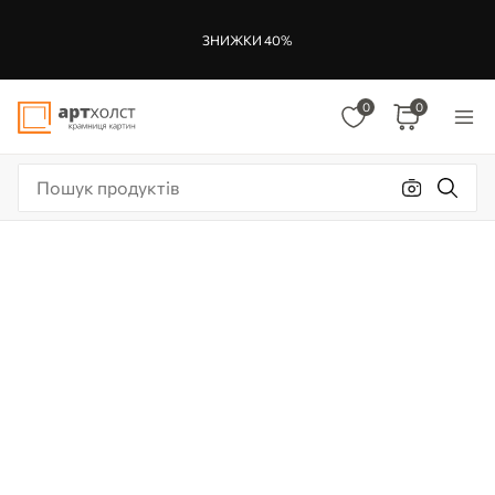
ЗНИЖКИ 40%
0
0