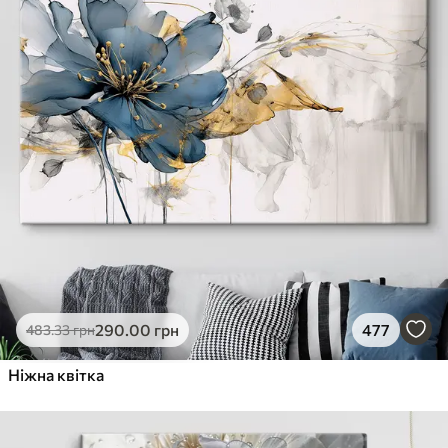
290
.00
грн
477
483
.33
грн
Ніжна квітка