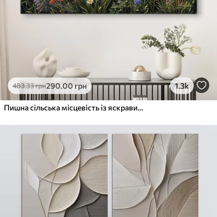
290
.00
грн
1.3k
483
.33
грн
Пишна сільська місцевість із яскравим лугом диких квітів, наповненим різнокольоровими квітами під хмарним небом