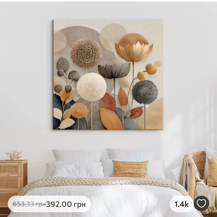
✓
Безпечне чорнило без запаху
✓
Поверхня з текстурою полотна
✓
Екологічний матеріал
392
.00
грн
1.4k
653
.33
грн