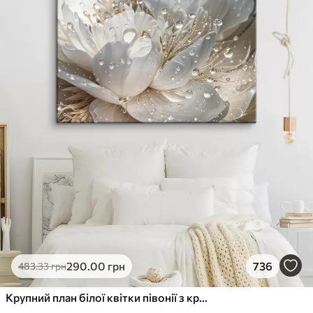
290
.00
грн
736
483
.33
грн
Крупний план білої квітки півонії з крапельками води на пелюстках на розмитому фоні