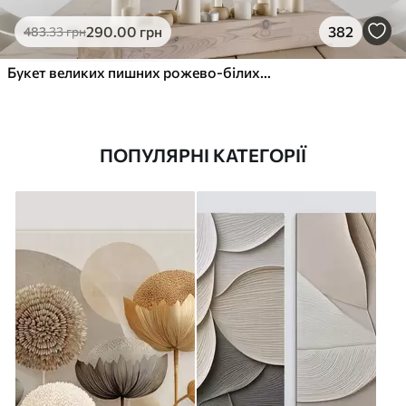
290
.00
грн
382
483
.33
грн
Букет великих пишних рожево-білих квітів півонії із зеленим листям на м’якому розмитому фоні
ПОПУЛЯРНІ КАТЕГОРІЇ