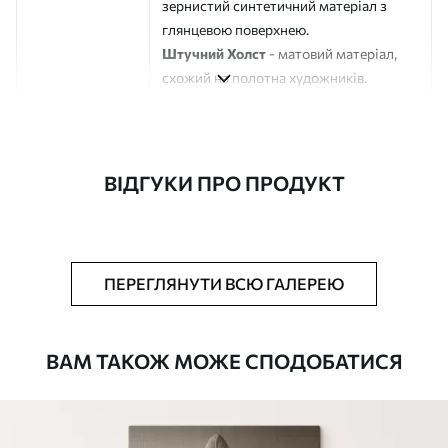
зернистий синтетичний матеріал з
глянцевою поверхнею.
Штучний Холст
- матовий матеріал,
схожий на полотна художників.
Еко-Холст
- високоякісне полотно зі
100% бавовни.
Автор
ART-HOLST
ВІДГУКИ ПРО ПРОДУКТ
Номер артикулу
s44087
Додатково
Можна додати лакове покриття.
ПЕРЕГЛЯНУТИ ВСЮ ГАЛЕРЕЮ
Доступні матеріали
ВАМ ТАКОЖ МОЖЕ СПОДОБАТИСЯ
Стандарт
Від
290
.00
грн
✓
Яскраві, насичені кольори