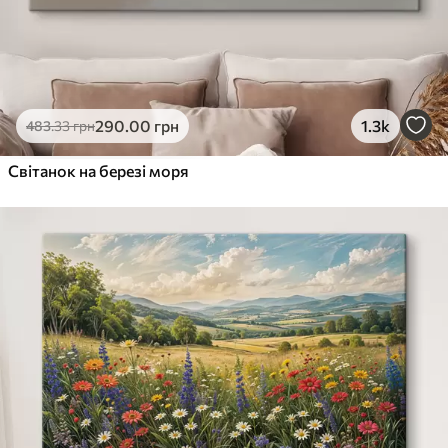
290
.00
грн
1.3k
483
.33
грн
Світанок на березі моря