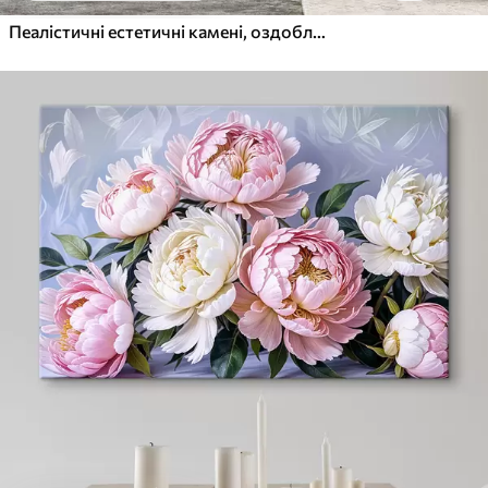
Пеалістичні естетичні камені, оздоблення будинку, природне освітлення