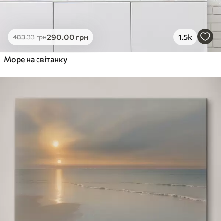
290
.00
грн
1.5k
483
.33
грн
Море на світанку