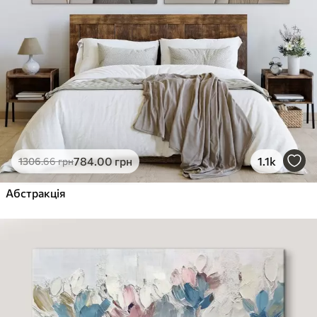
784
.00
грн
1.1k
1306
.66
грн
Абстракція