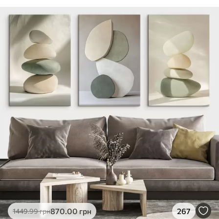
870
.00
грн
267
1449
.99
грн