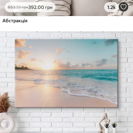
392
.00
грн
1.2k
653
.33
грн
Абстракція