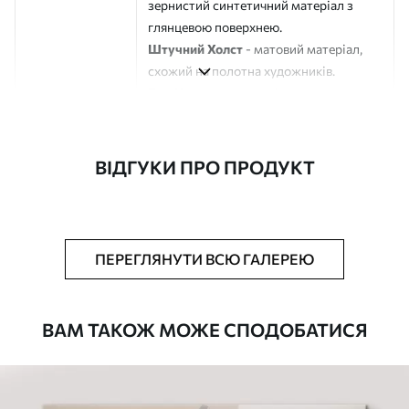
зернистий синтетичний матеріал з
глянцевою поверхнею.
Штучний Холст
- матовий матеріал,
схожий на полотна художників.
Еко-Холст
- високоякісне полотно зі
100% бавовни.
Автор
ART-HOLST
ВІДГУКИ ПРО ПРОДУКТ
Номер артикулу
s43977
Додатково
Можна додати лакове покриття.
ПЕРЕГЛЯНУТИ ВСЮ ГАЛЕРЕЮ
Доступні матеріали
ВАМ ТАКОЖ МОЖЕ СПОДОБАТИСЯ
Стандарт
Від
290
.00
грн
✓
Яскраві, насичені кольори