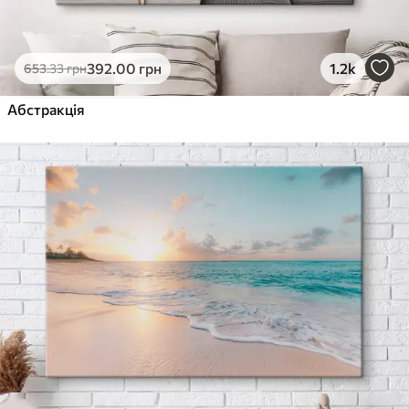
392
.00
грн
1.2k
653
.33
грн
Абстракція