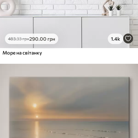
290
.00
грн
1.4k
483
.33
грн
Море на світанку