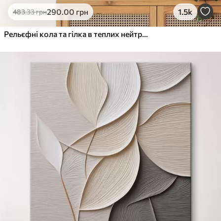
290
.00
грн
1.5k
483
.33
грн
Рельєфні кола та гілка в теплих нейтральних тонах