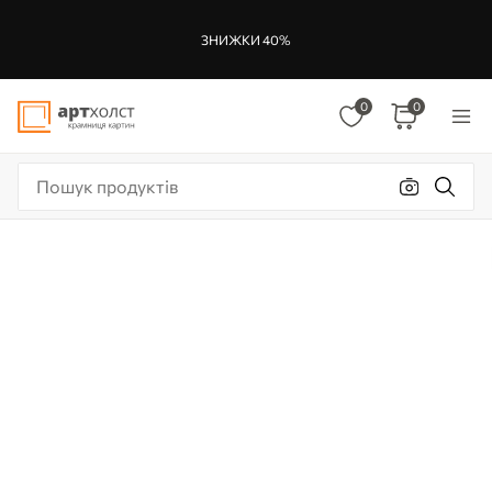
ЗНИЖКИ 40%
0
0