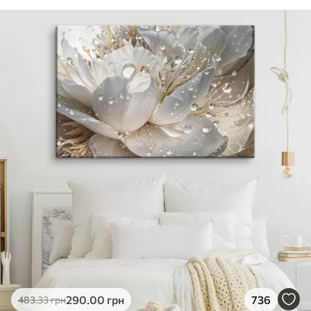
290
.00
грн
736
483
.33
грн