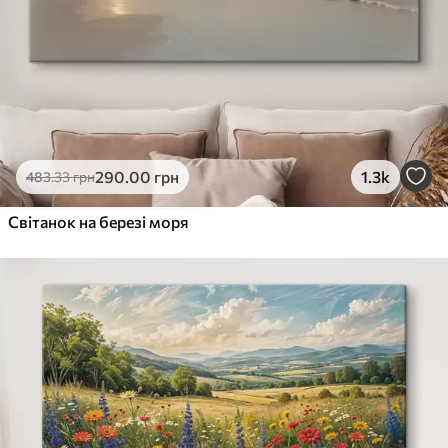
290
.00
грн
1.3k
483
.33
грн
Світанок на березі моря