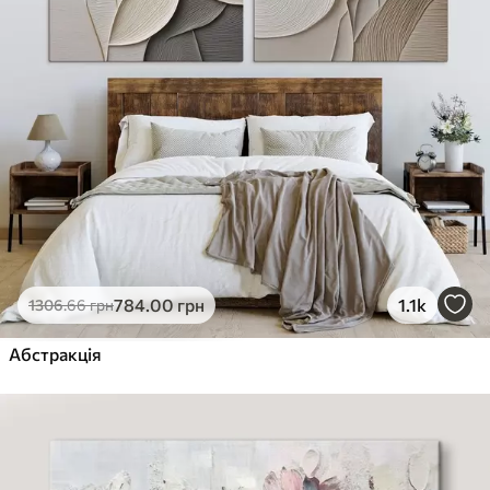
784
.00
грн
1.1k
1306
.66
грн
Абстракція