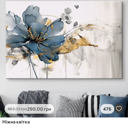
290
.00
грн
476
483
.33
грн
Ніжна квітка