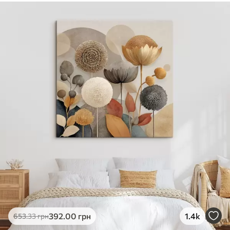
✓
Безпечне чорнило без запаху
✓
Поверхня з текстурою полотна
✓
Екологічний матеріал
392
.00
грн
1.4k
653
.33
грн