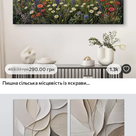
290
.00
грн
1.3k
483
.33
грн
Пишна сільська місцевість із яскравим лугом диких квітів, наповненим різнокольоровими квітами під хмарним небом