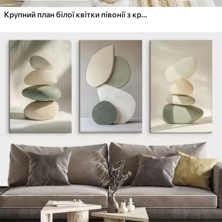
Крупний план білої квітки півонії з крапельками води на пелюстках на розмитому фоні