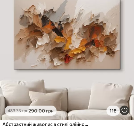
✓
Стійкість до вицвітання
✓
Безпечне чорнило без запаху
✗
Поверхня з текстурою полотна
✗
Екологічний матеріал
Преміум
Від
363
.00
грн
✓
Яскраві, насичені кольори
✓
Стійкість до вицвітання
✓
Безпечне чорнило без запаху
✓
Поверхня з текстурою полотна
✗
Екологічний матеріал
Еко-Преміум
290
.00
грн
118
483
.33
грн
Від
455
.00
грн
✓
Яскраві, насичені кольори
Абстрактний живопис в стилі олійного живопису
✓
Стійкість до вицвітання