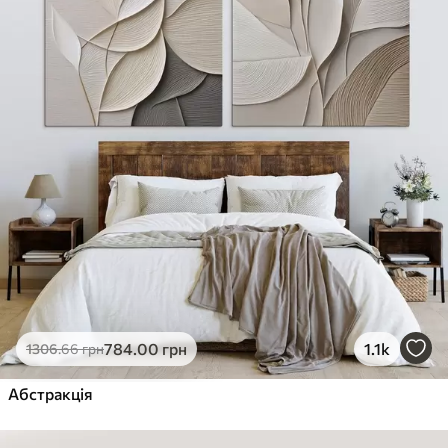
784
.00
грн
1.1k
1306
.66
грн
Абстракція