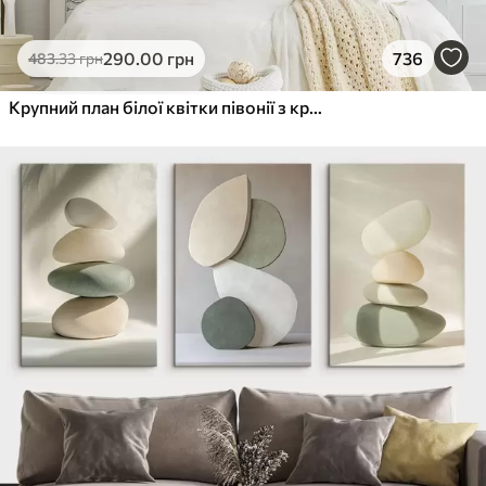
290
.00
грн
736
483
.33
грн
Крупний план білої квітки півонії з крапельками води на пелюстках на розмитому фоні