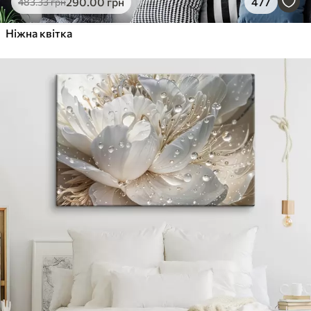
290
.00
грн
477
483
.33
грн
Ніжна квітка