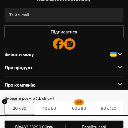
Підписатися
Змінити мову
Про продукт
Про компанію
Виберіть розмір (ШхВ см)
HIT
20 x 30
40 x 60
60 x 90
80 x 120
0800357223
Редагування дозволів на файли cookie
© 2011-2026 Art-holst. Усі права захищені. Власник:
від
483
.33
290
.00
грн
Перейти далі