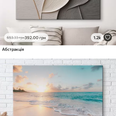
392
.00
грн
1.2k
653
.33
грн
Абстракція