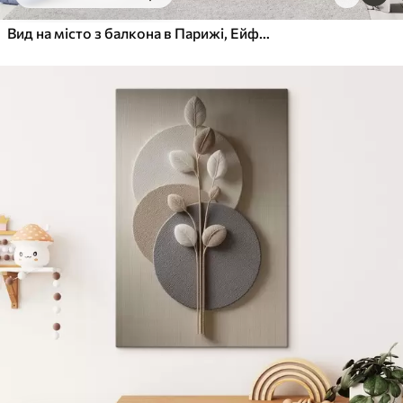
Від
455
.00
грн
✓
Яскраві, насичені кольори
Вид на місто з балкона в Парижі, Ейфелева вежа, полуниця, кава, журнал
✓
Стійкість до вицвітання
✓
Безпечне чорнило без запаху
✓
Поверхня з текстурою полотна
✓
Екологічний матеріал