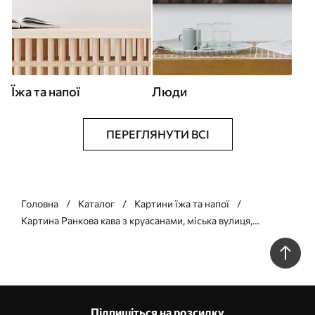
Їжа та напої
Люди
ПЕРЕГЛЯНУТИ ВСІ
Головна
Каталог
Картини їжа та напої
Картина Ранкова кава з круасанами, міська вулиця,
архітектура, олійний стиль Арт. s43891
Підпишіться на розсилку