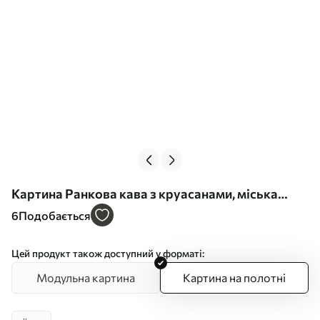
Картина Ранкова кава з круасанами, міська
вулиця, архітектура, олійний стиль Арт. s43891
6
Подобається
Цей продукт також доступний у форматі:
Модульна картина
Картина на полотні