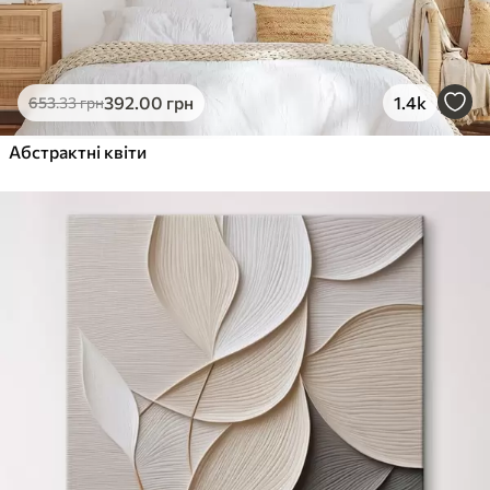
392
.00
грн
1.4k
653
.33
грн
Абстрактні квіти