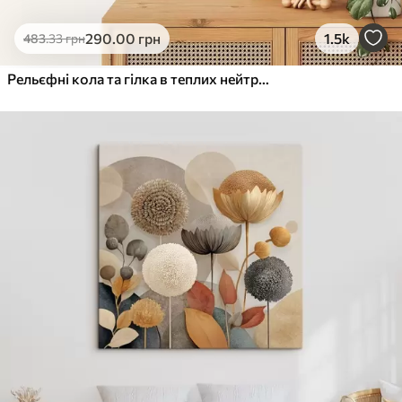
290
.00
грн
1.5k
483
.33
грн
Рельєфні кола та гілка в теплих нейтральних тонах