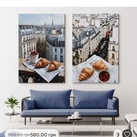
Стандарт
Від
290
.00
грн
✓
Яскраві, насичені кольори
✓
Стійкість до вицвітання
✓
Безпечне чорнило без запаху
✗
Поверхня з текстурою полотна
✗
Екологічний матеріал
Преміум
Від
363
.00
грн
✓
Яскраві, насичені кольори
✓
Стійкість до вицвітання
✓
Безпечне чорнило без запаху
✓
Поверхня з текстурою полотна
✗
Екологічний матеріал
Еко-Преміум
580
.00
грн
3
966
.66
грн