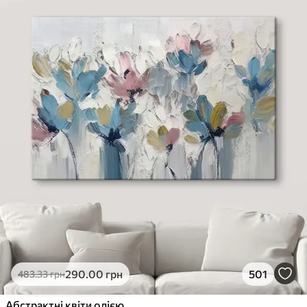
290
.00
грн
501
483
.33
грн
Абстрактні квіти олією