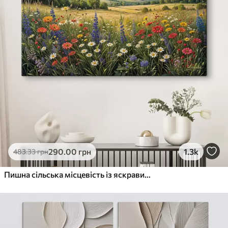
290
.00
грн
1.3k
483
.33
грн
Пишна сільська місцевість із яскравим лугом диких квітів, наповненим різнокольоровими квітами під хмарним небом