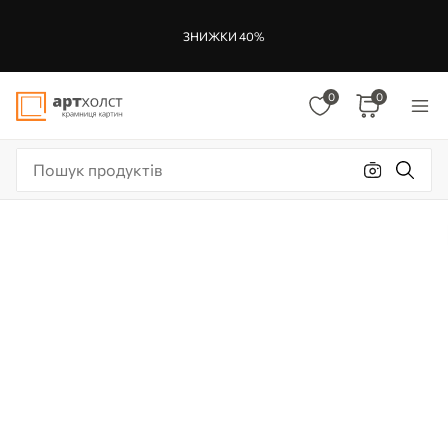
ЗНИЖКИ 40%
0
0