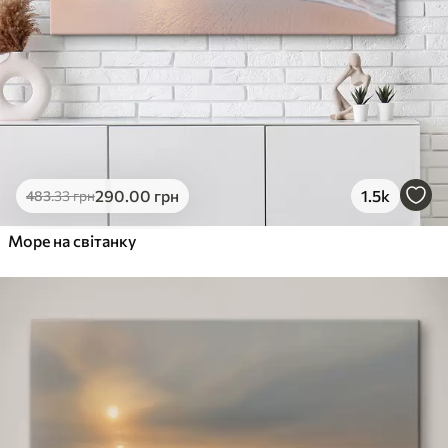
290
.00
грн
1.5k
483
.33
грн
Море на світанку