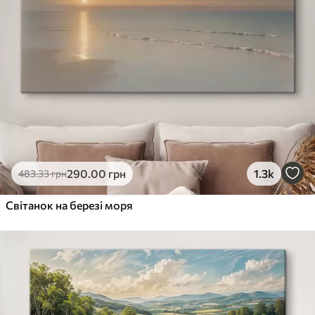
290
.00
грн
1.3k
483
.33
грн
Світанок на березі моря