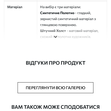
Матеріал
На вибір є три матеріали:
Синтетичне Полотно
- гладкий,
зернистий синтетичний матеріал з
глянцевою поверхнею.
Штучний Холст
- матовий матеріал,
схожий на полотна художників.
Еко-Холст
- високоякісне полотно зі
100% бавовни.
Автор
ART-HOLST
ВІДГУКИ ПРО ПРОДУКТ
Номер артикулу
s43891
Додатково
Можна додати лакове покриття.
ПЕРЕГЛЯНУТИ ВСЮ ГАЛЕРЕЮ
Доступні матеріали
ВАМ ТАКОЖ МОЖЕ СПОДОБАТИСЯ