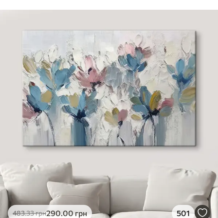
290
.00
грн
501
483
.33
грн