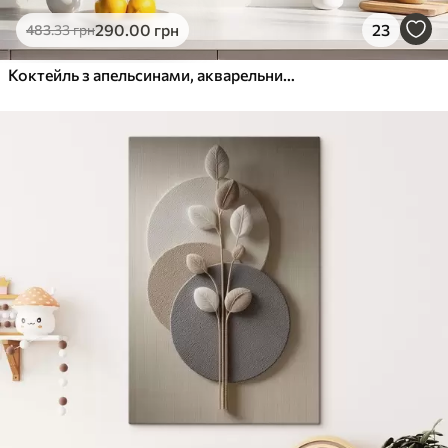
Еко-Преміум
290
.00
грн
23
483
.33
грн
Від
455
.00
грн
✓
Яскраві, насичені кольори
Коктейль з апельсинами, акварельний стиль, Італія, Aperol Spritz, архітектура, літній сад
✓
Стійкість до вицвітання
✓
Безпечне чорнило без запаху
✓
Поверхня з текстурою полотна
✓
Екологічний матеріал