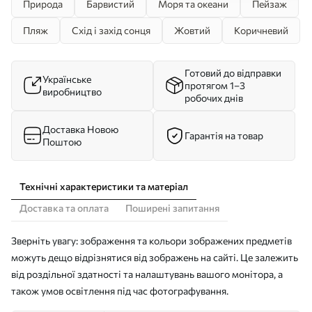
Природа
Барвистий
Моря та океани
Пейзаж
Пляж
Схід і захід сонця
Жовтий
Коричневий
Готовий до відправки
Українське
протягом 1–3
виробництво
робочих днів
Доставка Новою
Гарантія на товар
Поштою
Технічні характеристики та матеріал
Доставка та оплата
Поширені запитання
Зверніть увагу: зображення та кольори зображених предметів
можуть дещо відрізнятися від зображень на сайті. Це залежить
від роздільної здатності та налаштувань вашого монітора, а
також умов освітлення під час фотографування.