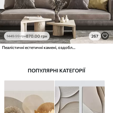
870
.00
грн
267
1449
.99
грн
Пеалістичні естетичні камені, оздоблення будинку, природне освітлення
ПОПУЛЯРНІ КАТЕГОРІЇ