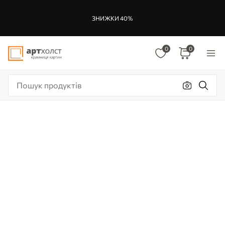
ЗНИЖКИ 40%
0
0