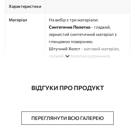
Характеристики
Матеріал
На вибір є три матеріали:
Синтетичне Полотно
- гладкий,
зернистий синтетичний матеріал з
глянцевою поверхнею.
Штучний Холст
- матовий матеріал,
схожий на полотна художників.
Еко-Холст
- високоякісне полотно зі
100% бавовни.
Автор
ART-HOLST
ВІДГУКИ ПРО ПРОДУКТ
Номер артикулу
s42443
Додатково
Можна додати лакове покриття.
ПЕРЕГЛЯНУТИ ВСЮ ГАЛЕРЕЮ
Доступні матеріали