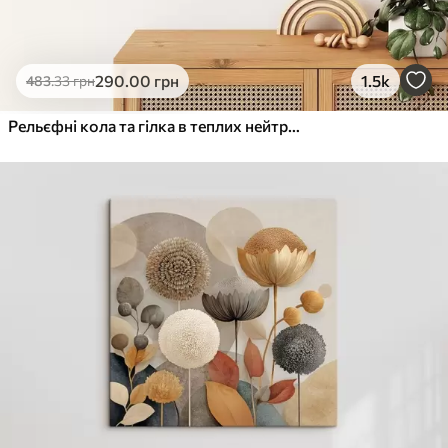
290
.00
грн
1.5k
483
.33
грн
Рельєфні кола та гілка в теплих нейтральних тонах