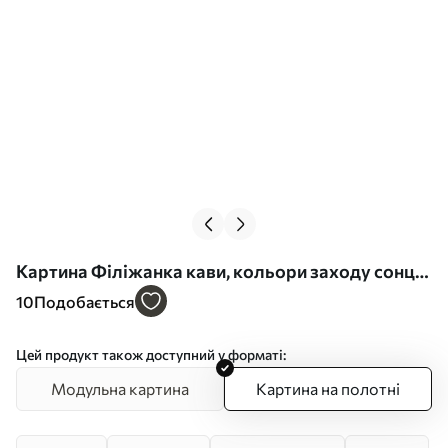
Картина Філіжанка кави, кольори заходу сонця,
озеро, вітрильники, природа, подорожі Арт.
10
Подобається
s42443
Цей продукт також доступний у форматі:
Модульна картина
Картина на полотні