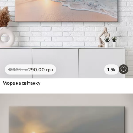
290
.00
грн
1.5k
483
.33
грн
Море на світанку