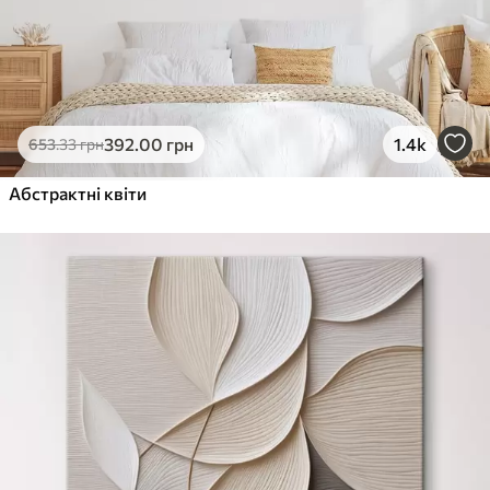
392
.00
грн
1.4k
653
.33
грн
Абстрактні квіти