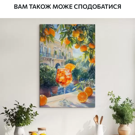
ВАМ ТАКОЖ МОЖЕ СПОДОБАТИСЯ
Стандарт
Від
290
.00
грн
✓
Яскраві, насичені кольори
✓
Стійкість до вицвітання
✓
Безпечне чорнило без запаху
✗
Поверхня з текстурою полотна
✗
Екологічний матеріал
Преміум
Від
363
.00
грн
✓
Яскраві, насичені кольори
✓
Стійкість до вицвітання
✓
Безпечне чорнило без запаху
✓
Поверхня з текстурою полотна
✗
Екологічний матеріал