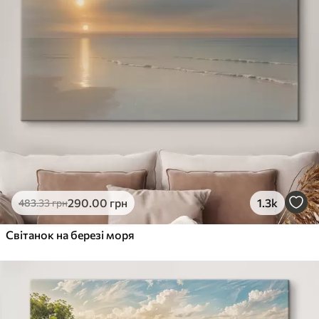
290
.00
грн
1.3k
483
.33
грн
Світанок на березі моря