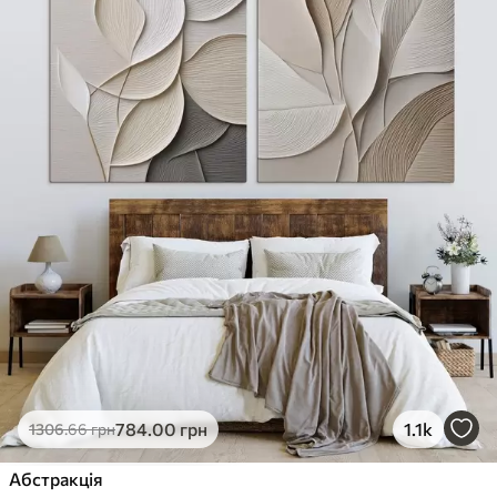
784
.00
грн
1.1k
1306
.66
грн
Абстракція