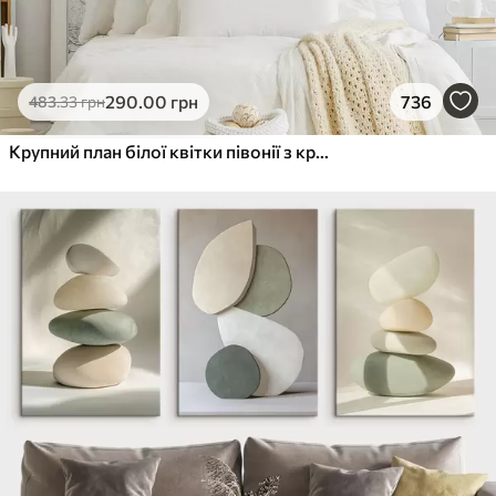
290
.00
грн
736
483
.33
грн
Крупний план білої квітки півонії з крапельками води на пелюстках на розмитому фоні