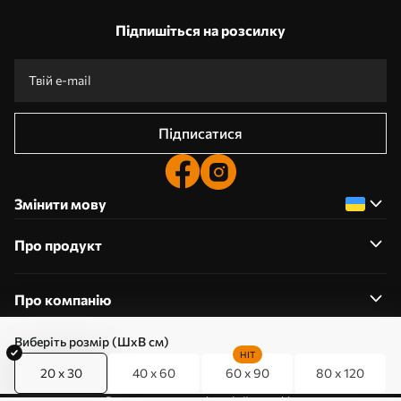
Підпишіться на розсилку
Підписатися
Змінити мову
Про продукт
Про компанію
Виберіть розмір (ШхВ см)
HIT
20 x 30
40 x 60
60 x 90
80 x 120
0800357223
Редагування дозволів на файли cookie