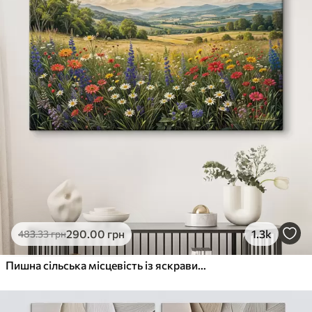
290
.00
грн
1.3k
483
.33
грн
Пишна сільська місцевість із яскравим лугом диких квітів, наповненим різнокольоровими квітами під хмарним небом