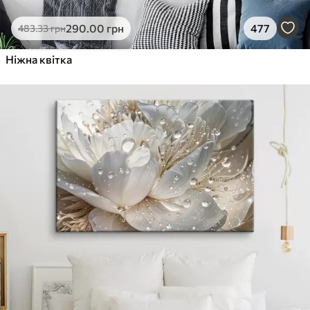
290
.00
грн
477
483
.33
грн
Ніжна квітка