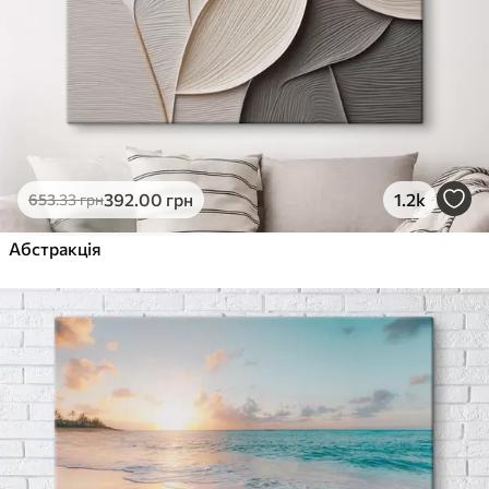
392
.00
грн
1.2k
653
.33
грн
Абстракція