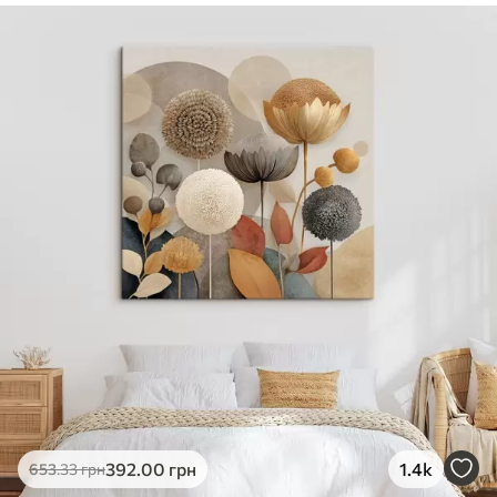
✓
Безпечне чорнило без запаху
✓
Поверхня з текстурою полотна
✓
Екологічний матеріал
392
.00
грн
1.4k
653
.33
грн