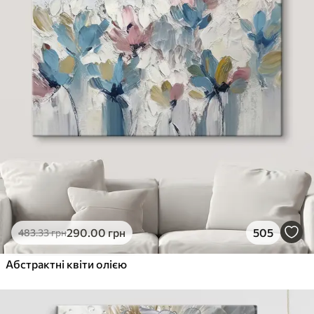
290
.00
грн
505
483
.33
грн
Абстрактні квіти олією