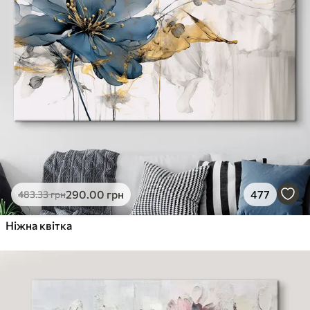
290
.00
грн
477
483
.33
грн
Ніжна квітка