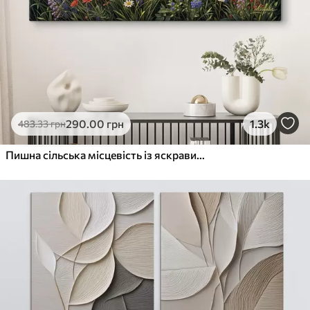
290
.00
грн
1.3k
483
.33
грн
Пишна сільська місцевість із яскравим лугом диких квітів, наповненим різнокольоровими квітами під хмарним небом