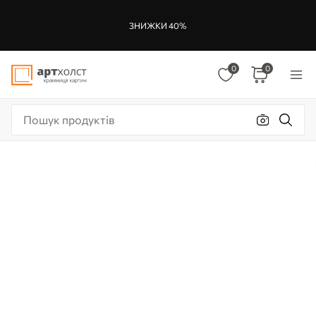
ЗНИЖКИ 40%
0
0