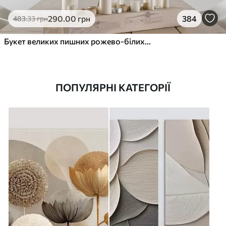
290
.00
грн
384
483
.33
грн
Букет великих пишних рожево-білих квітів півонії із зеленим листям на м’якому розмитому фоні
ПОПУЛЯРНІ КАТЕГОРІЇ