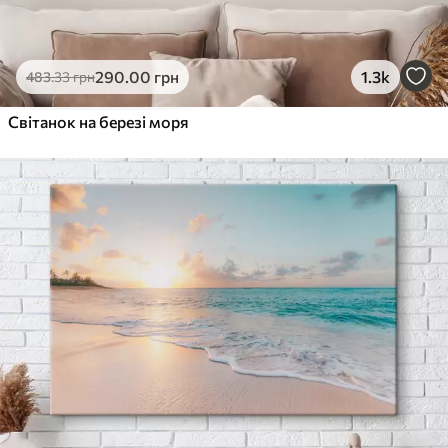
290
.00
грн
1.3k
483
.33
грн
Світанок на березі моря