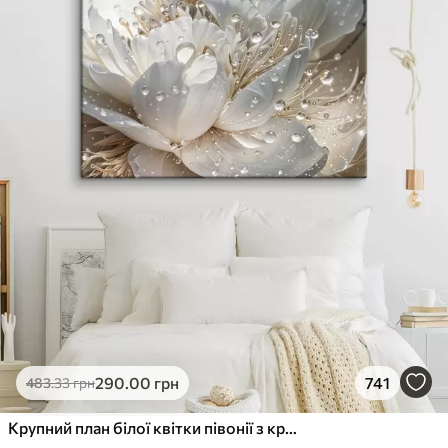
290
.00
грн
741
483
.33
грн
Крупний план білої квітки півонії з крапельками води на пелюстках на розмитому фоні