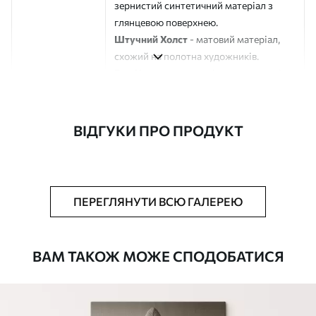
зернистий синтетичний матеріал з
глянцевою поверхнею.
Штучний Холст
- матовий матеріал,
схожий на полотна художників.
Еко-Холст
- високоякісне полотно зі
100% бавовни.
Автор
ART-HOLST
ВІДГУКИ ПРО ПРОДУКТ
Номер артикулу
s43872
Додатково
Можна додати лакове покриття.
ПЕРЕГЛЯНУТИ ВСЮ ГАЛЕРЕЮ
Доступні матеріали
ВАМ ТАКОЖ МОЖЕ СПОДОБАТИСЯ
Стандарт
Від
290
.00
грн
✓
Яскраві, насичені кольори