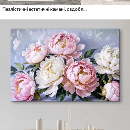
Пеалістичні естетичні камені, оздоблення будинку, природне освітлення