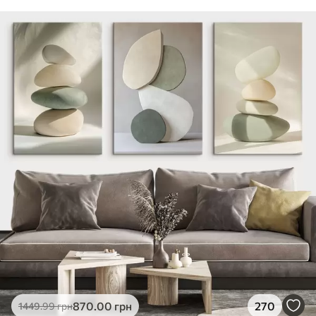
870
.00
грн
270
1449
.99
грн