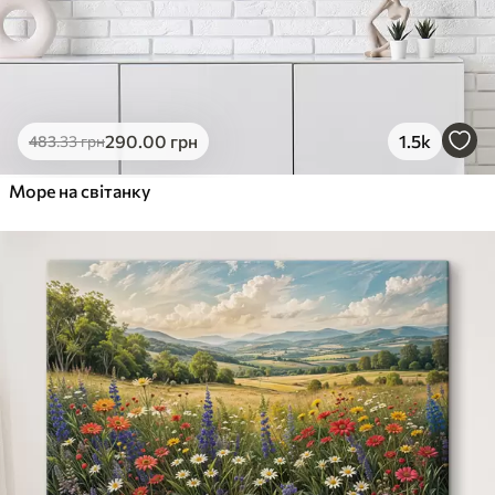
290
.00
грн
1.5k
483
.33
грн
Море на світанку