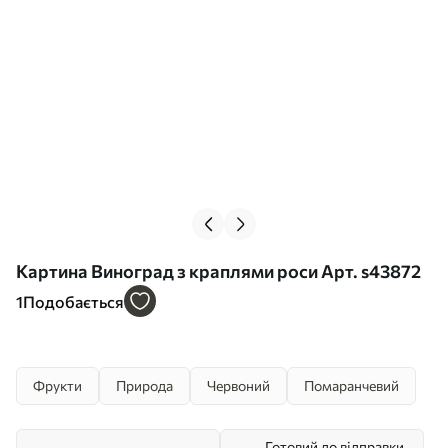
Картина Виноград з краплями роси Арт. s43872
1
Подобається
Фрукти
Природа
Червоний
Помаранчевий
Готовий до відправки