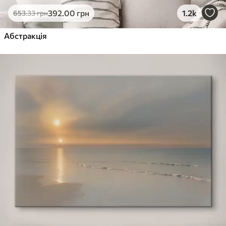
392
.00
грн
1.2k
653
.33
грн
Абстракція