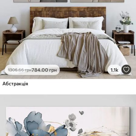
784
.00
грн
1.1k
1306
.66
грн
Абстракція