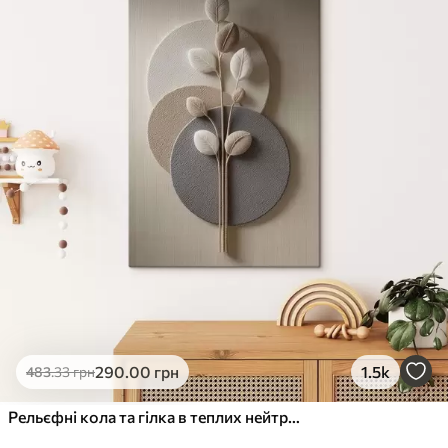
✓
Стійкість до вицвітання
✓
Безпечне чорнило без запаху
✗
Поверхня з текстурою полотна
✗
Екологічний матеріал
Преміум
Від
363
.00
грн
✓
Яскраві, насичені кольори
✓
Стійкість до вицвітання
✓
Безпечне чорнило без запаху
✓
Поверхня з текстурою полотна
✗
Екологічний матеріал
Еко-Преміум
290
.00
грн
1.5k
483
.33
грн
Від
455
.00
грн
✓
Яскраві, насичені кольори
Рельєфні кола та гілка в теплих нейтральних тонах
✓
Стійкість до вицвітання