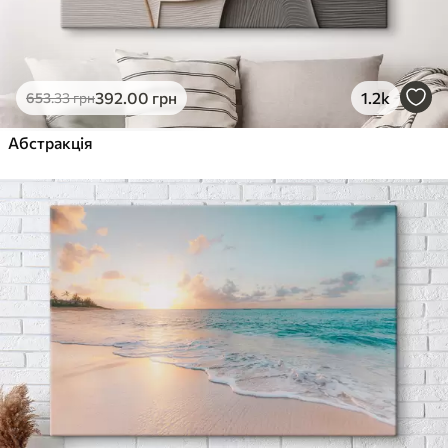
392
.00
грн
1.2k
653
.33
грн
Абстракція