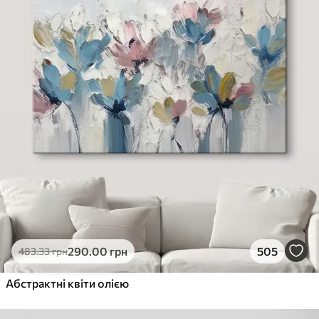
290
.00
грн
505
483
.33
грн
Абстрактні квіти олією