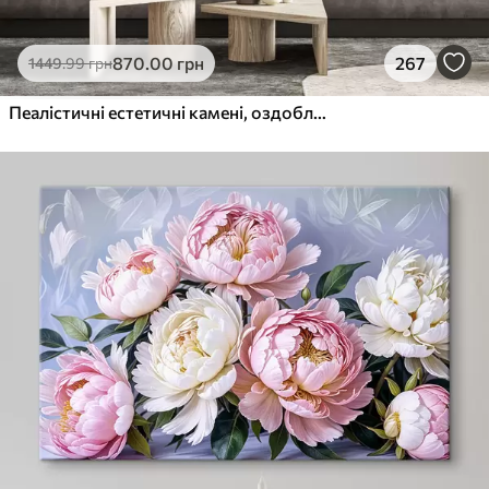
870
.00
грн
267
1449
.99
грн
Пеалістичні естетичні камені, оздоблення будинку, природне освітлення