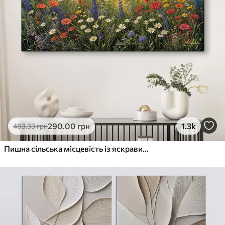
290
.00
грн
1.3k
483
.33
грн
Пишна сільська місцевість із яскравим лугом диких квітів, наповненим різнокольоровими квітами під хмарним небом