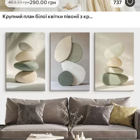
290
.00
грн
737
483
.33
грн
Крупний план білої квітки півонії з крапельками води на пелюстках на розмитому фоні