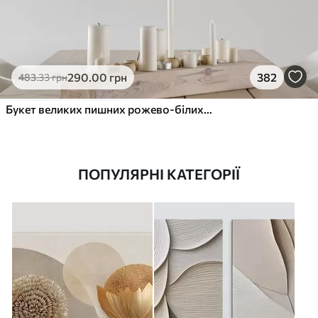
290
.00
грн
382
483
.33
грн
Букет великих пишних рожево-білих квітів півонії із зеленим листям на м’якому розмитому фоні
ПОПУЛЯРНІ КАТЕГОРІЇ