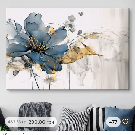
290
.00
грн
477
483
.33
грн