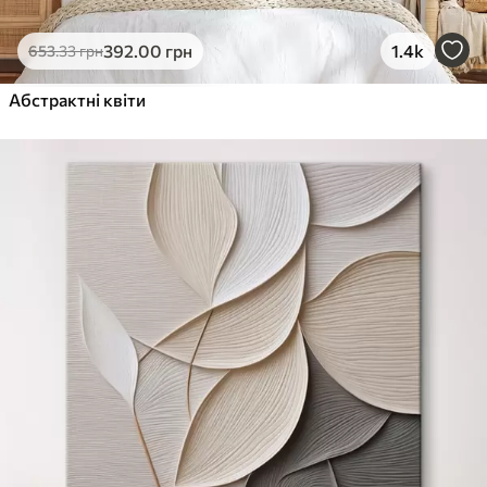
392
.00
грн
1.4k
653
.33
грн
Абстрактні квіти