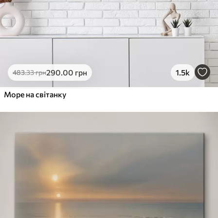
290
.00
грн
1.5k
483
.33
грн
Море на світанку