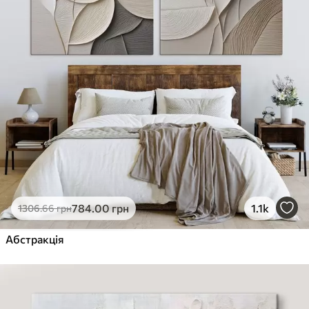
784
.00
грн
1.1k
1306
.66
грн
Абстракція