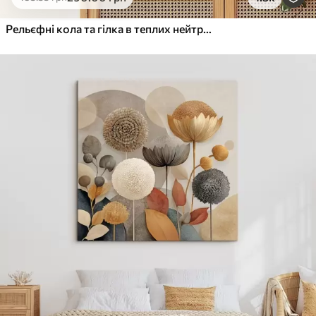
Від
455
.00
грн
✓
Яскраві, насичені кольори
Рельєфні кола та гілка в теплих нейтральних тонах
✓
Стійкість до вицвітання
✓
Безпечне чорнило без запаху
✓
Поверхня з текстурою полотна
✓
Екологічний матеріал