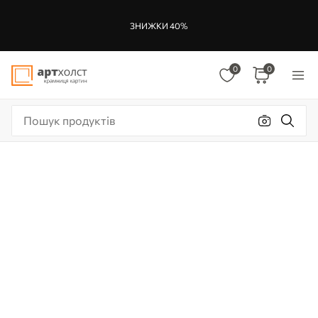
ЗНИЖКИ 40%
0
0