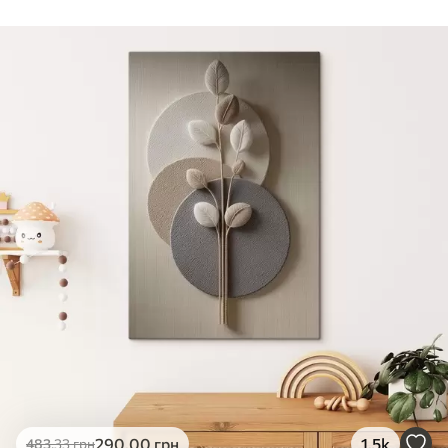
Стандарт
Від
290
.00
грн
✓
Яскраві, насичені кольори
✓
Стійкість до вицвітання
✓
Безпечне чорнило без запаху
✗
Поверхня з текстурою полотна
✗
Екологічний матеріал
Преміум
Від
363
.00
грн
✓
Яскраві, насичені кольори
✓
Стійкість до вицвітання
✓
Безпечне чорнило без запаху
✓
Поверхня з текстурою полотна
✗
Екологічний матеріал
Еко-Преміум
290
.00
грн
1.5k
483
.33
грн