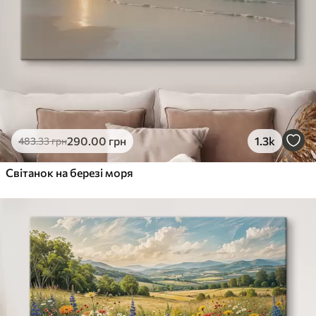
290
.00
грн
1.3k
483
.33
грн
Світанок на березі моря