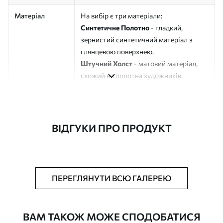
Матеріал
На вибір є три матеріали:
Синтетичне Полотно
- гладкий,
зернистий синтетичний матеріал з
глянцевою поверхнею.
Штучний Холст
- матовий матеріал,
схожий на полотна художників.
Еко-Холст
- високоякісне полотно зі
100% бавовни.
Автор
ART-HOLST
ВІДГУКИ ПРО ПРОДУКТ
Номер артикулу
s43731
Додатково
Можна додати лакове покриття.
ПЕРЕГЛЯНУТИ ВСЮ ГАЛЕРЕЮ
Доступні матеріали
ВАМ ТАКОЖ МОЖЕ СПОДОБАТИСЯ