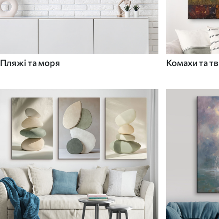
Пляжі та моря
Комахи та т