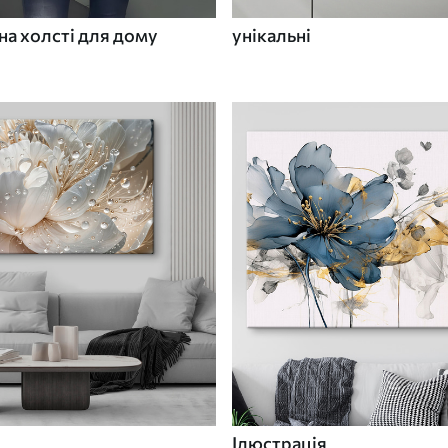
а холсті для дому
унікальні
Ілюстрація