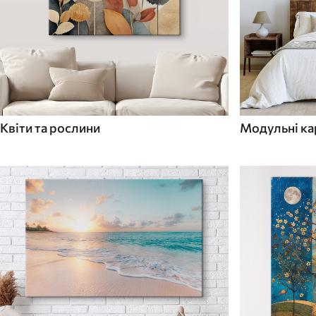
Квіти та рослини
Модульні ка