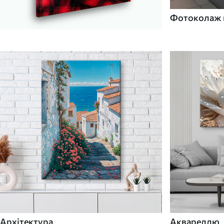
Фотоколаж н
Архітектура
Аквареллю