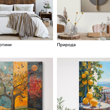
ртини
Природа