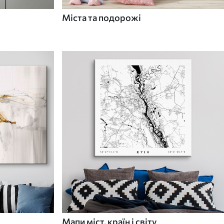
Міста та подорожі
Мапи міст, країн і світу