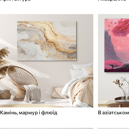
Камінь, мармур і флюїд
В азіатськом