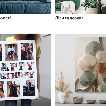
холсті
Ліси та дерева