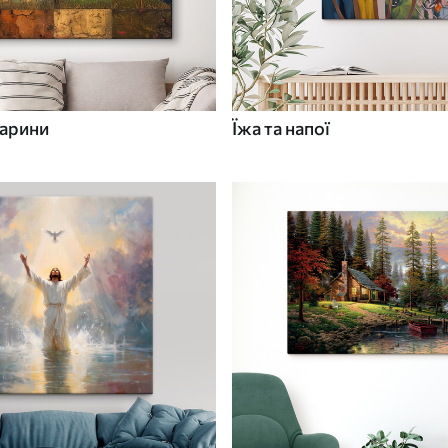
варини
Їжа та напої