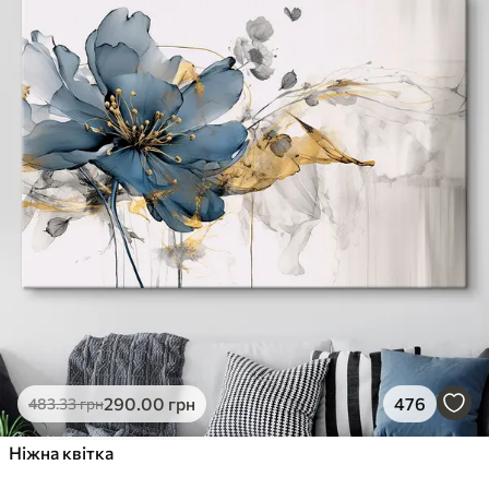
290
.00
грн
476
483
.33
грн
Ніжна квітка