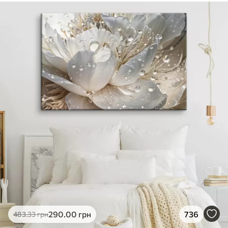
290
.00
грн
736
483
.33
грн