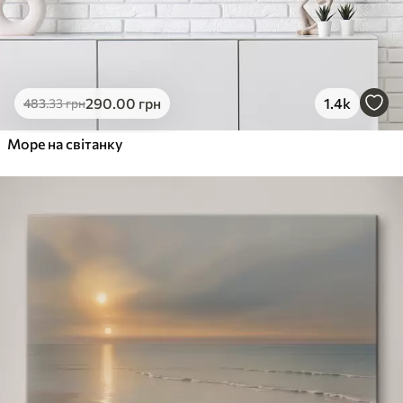
290
.00
грн
1.4k
483
.33
грн
Море на світанку