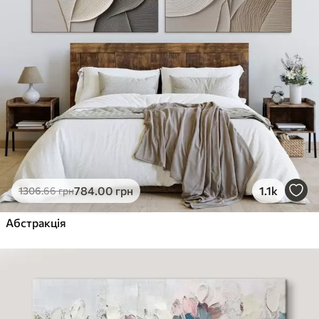
784
.00
грн
1.1k
1306
.66
грн
Абстракція