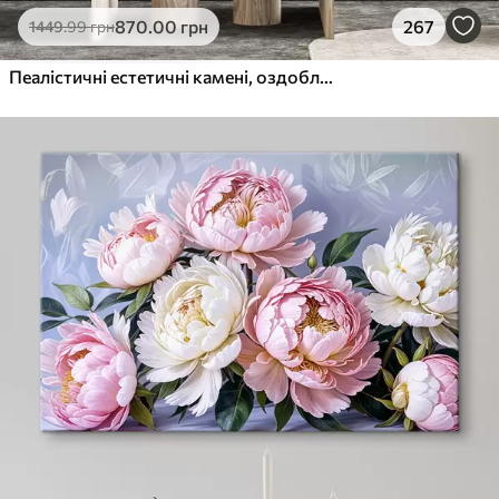
870
.00
грн
267
1449
.99
грн
Пеалістичні естетичні камені, оздоблення будинку, природне освітлення