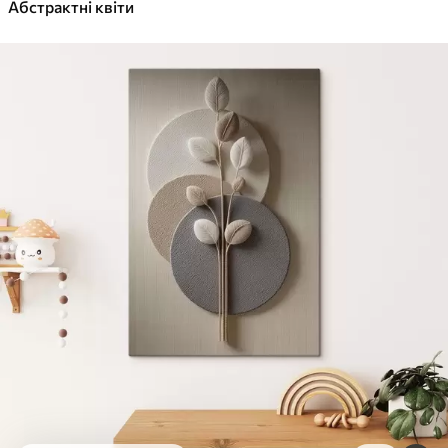
✓
Абстрактні квіти
Яскраві, насичені кольори
✓
Стійкість до вицвітання
✓
Безпечне чорнило без запаху
✓
Поверхня з текстурою полотна
✓
Екологічний матеріал