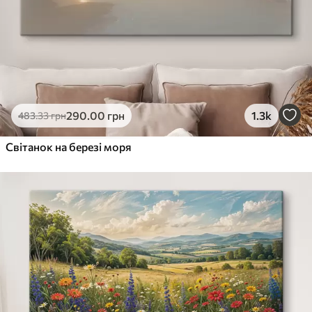
290
.00
грн
1.3k
483
.33
грн
Світанок на березі моря