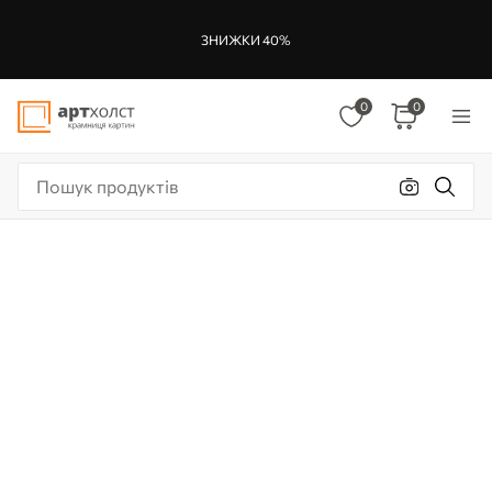
ЗНИЖКИ 40%
0
0