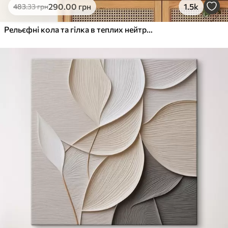
290
.00
грн
1.5k
483
.33
грн
Рельєфні кола та гілка в теплих нейтральних тонах