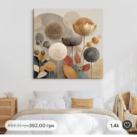
✓
Яскраві, насичені кольори
✓
Стійкість до вицвітання
✓
Безпечне чорнило без запаху
✗
Поверхня з текстурою полотна
✗
Екологічний матеріал
Преміум
Від
363
.00
грн
✓
Яскраві, насичені кольори
✓
Стійкість до вицвітання
✓
Безпечне чорнило без запаху
✓
Поверхня з текстурою полотна
✗
Екологічний матеріал
Еко-Преміум
392
.00
грн
1.4k
653
.33
грн
Від
455
.00
грн