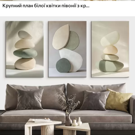
Крупний план білої квітки півонії з крапельками води на пелюстках на розмитому фоні