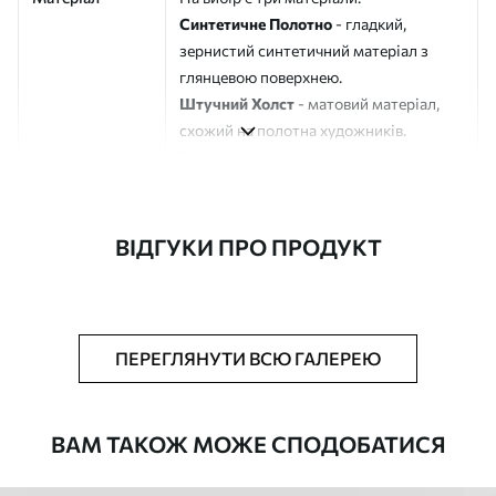
Синтетичне Полотно
- гладкий,
зернистий синтетичний матеріал з
глянцевою поверхнею.
Штучний Холст
- матовий матеріал,
схожий на полотна художників.
Еко-Холст
- високоякісне полотно зі
100% бавовни.
Автор
ART-HOLST
ВІДГУКИ ПРО ПРОДУКТ
Номер артикулу
s43284
Додатково
Можна додати лакове покриття.
ПЕРЕГЛЯНУТИ ВСЮ ГАЛЕРЕЮ
Доступні матеріали
ВАМ ТАКОЖ МОЖЕ СПОДОБАТИСЯ
Стандарт
Від
290
.00
грн