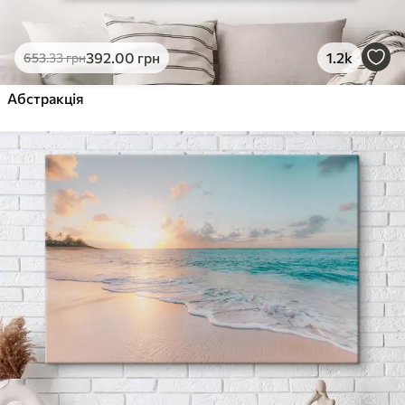
392
.00
грн
1.2k
653
.33
грн
Абстракція