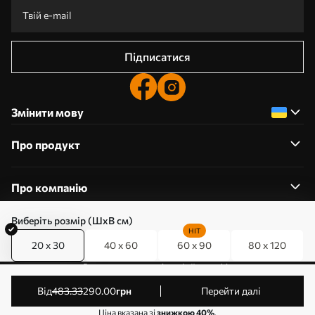
Підписатися
Змінити мову
Про продукт
Про компанію
Виберіть розмір (ШхВ см)
HIT
20 x 30
40 x 60
60 x 90
80 x 120
0800357223
Редагування дозволів на файли cookie
© 2011-2026 Art-holst. Усі права захищені. Власник:
від
483
.33
290
.00
грн
Перейти далі
ТОВ “КЛЄВЄР”. Код ЄДРПОУ: 31780602.
Ціна вказана зі
знижкою 40%
.