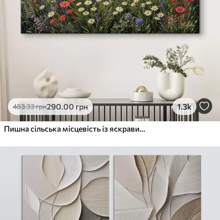
290
.00
грн
1.3k
483
.33
грн
Пишна сільська місцевість із яскравим лугом диких квітів, наповненим різнокольоровими квітами під хмарним небом