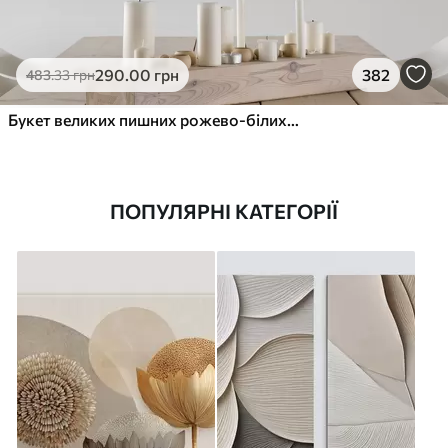
290
.00
грн
382
483
.33
грн
Букет великих пишних рожево-білих квітів півонії із зеленим листям на м’якому розмитому фоні
ПОПУЛЯРНІ КАТЕГОРІЇ