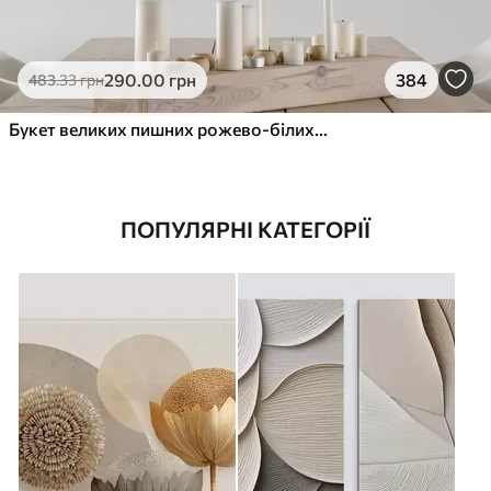
290
.00
грн
384
483
.33
грн
Букет великих пишних рожево-білих квітів півонії із зеленим листям на м’якому розмитому фоні
ПОПУЛЯРНІ КАТЕГОРІЇ