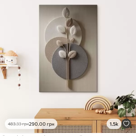
✓
Яскраві, насичені кольори
✓
Стійкість до вицвітання
✓
Безпечне чорнило без запаху
✗
Поверхня з текстурою полотна
✗
Екологічний матеріал
Преміум
Від
363
.00
грн
✓
Яскраві, насичені кольори
✓
Стійкість до вицвітання
✓
Безпечне чорнило без запаху
✓
Поверхня з текстурою полотна
✗
Екологічний матеріал
Еко-Преміум
290
.00
грн
1.5k
483
.33
грн
Від
455
.00
грн