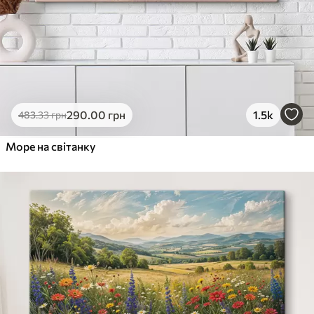
290
.00
грн
1.5k
483
.33
грн
Море на світанку