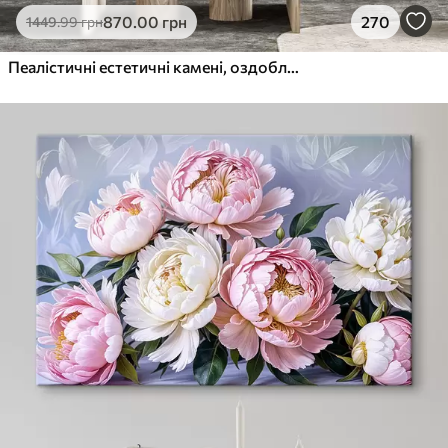
870
.00
грн
270
1449
.99
грн
Пеалістичні естетичні камені, оздоблення будинку, природне освітлення