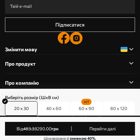
Підписатися
Змінити мову
Про продукт
Про компанію
Виберіть розмір (ШхВ см)
HIT
20 x 30
40 x 60
60 x 90
80 x 120
0800357223
Редагування дозволів на файли cookie
© 2011-2026 Art-holst. Усі права захищені. Власник:
від
483
.33
290
.00
грн
Перейти далі
ТОВ “КЛЄВЄР”. Код ЄДРПОУ: 31780602.
Ціна вказана зі
знижкою 40%
.