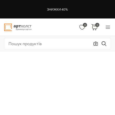
ЗНИЖКИ 40%
0
0