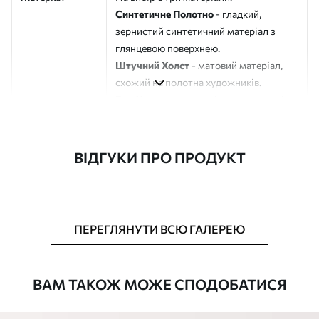
Синтетичне Полотно
- гладкий,
зернистий синтетичний матеріал з
глянцевою поверхнею.
Штучний Холст
- матовий матеріал,
схожий на полотна художників.
Еко-Холст
- високоякісне полотно зі
100% бавовни.
Автор
ART-HOLST
ВІДГУКИ ПРО ПРОДУКТ
Номер артикулу
s43198
Додатково
Можна додати лакове покриття.
ПЕРЕГЛЯНУТИ ВСЮ ГАЛЕРЕЮ
Доступні матеріали
ВАМ ТАКОЖ МОЖЕ СПОДОБАТИСЯ
Стандарт
Від
290
.00
грн