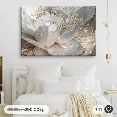
290
.00
грн
741
483
.33
грн