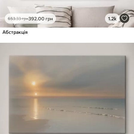
392
.00
грн
1.2k
653
.33
грн
Абстракція