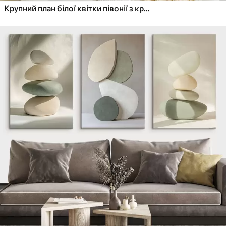
Крупний план білої квітки півонії з крапельками води на пелюстках на розмитому фоні