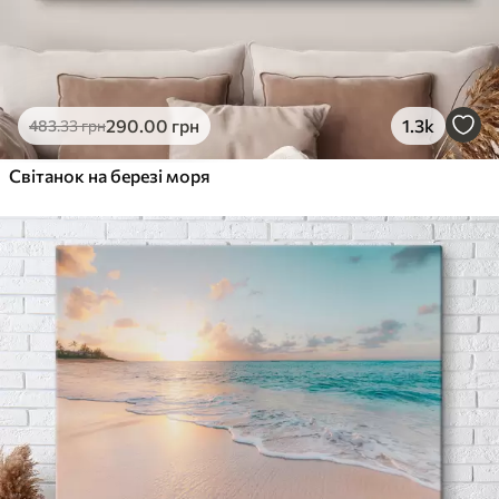
290
.00
грн
1.3k
483
.33
грн
Світанок на березі моря