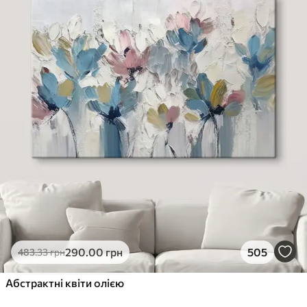
290
.00
грн
505
483
.33
грн
Абстрактні квіти олією