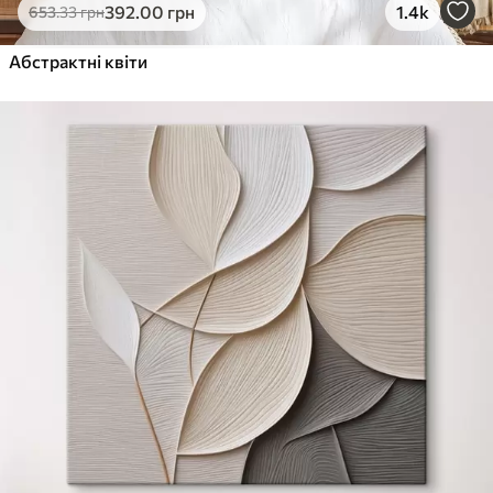
392
.00
грн
1.4k
653
.33
грн
Абстрактні квіти