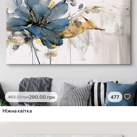
290
.00
грн
477
483
.33
грн
Ніжна квітка