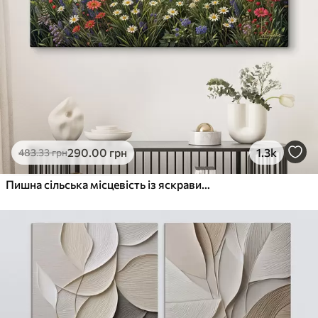
290
.00
грн
1.3k
483
.33
грн
Пишна сільська місцевість із яскравим лугом диких квітів, наповненим різнокольоровими квітами під хмарним небом