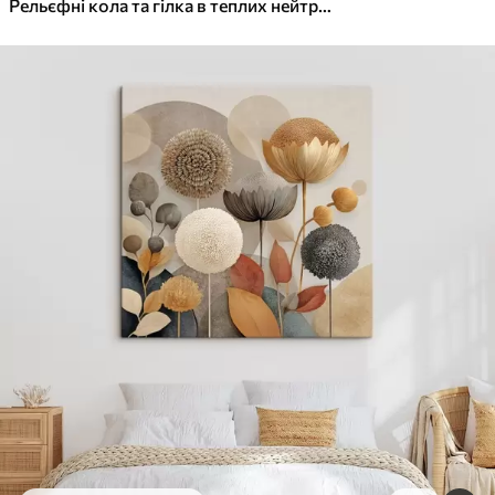
✓
Яскраві, насичені кольори
Рельєфні кола та гілка в теплих нейтральних тонах
✓
Стійкість до вицвітання
✓
Безпечне чорнило без запаху
✓
Поверхня з текстурою полотна
✓
Екологічний матеріал