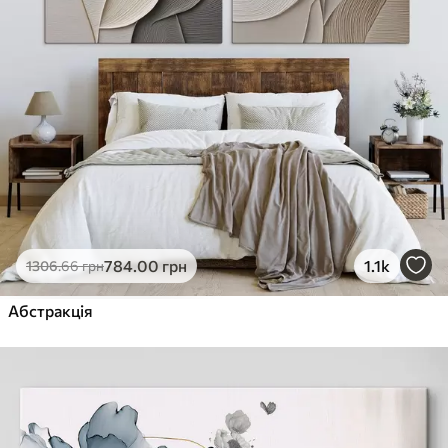
784
.00
грн
1.1k
1306
.66
грн
Абстракція