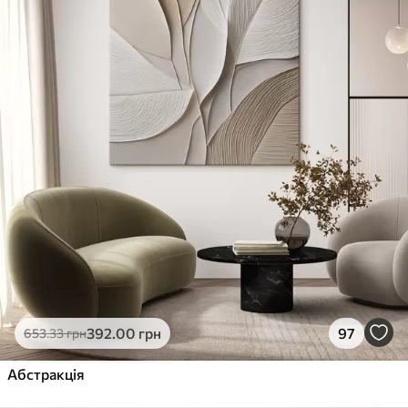
392
.00
грн
97
653
.33
грн
Абстракція