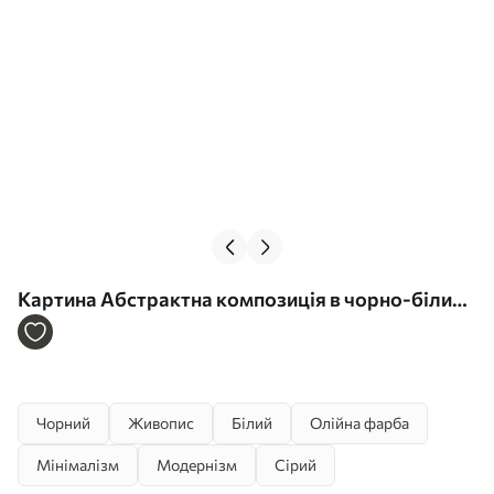
Картина Абстрактна композиція в чорно-білих
тонах Арт. s43138
Чорний
Живопис
Білий
Олійна фарба
Мінімалізм
Модернізм
Сірий