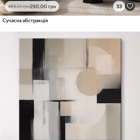
290
.00
грн
33
483
.33
грн
Сучасна абстракція