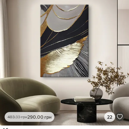
✓
Яскраві, насичені кольори
✓
Стійкість до вицвітання
✓
Безпечне чорнило без запаху
✗
Поверхня з текстурою полотна
✗
Екологічний матеріал
Преміум
Від
363
.00
грн
✓
Яскраві, насичені кольори
✓
Стійкість до вицвітання
✓
Безпечне чорнило без запаху
✓
Поверхня з текстурою полотна
✗
Екологічний матеріал
Еко-Преміум
290
.00
грн
22
483
.33
грн
Від
455
.00
грн