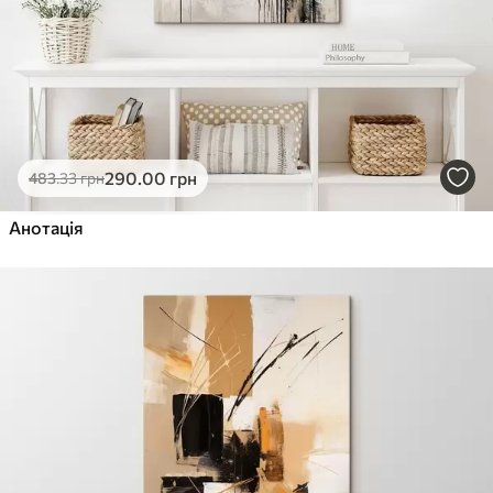
290
.00
грн
483
.33
грн
Анотація