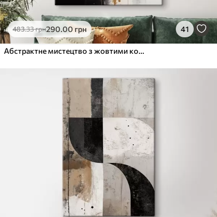
290
.00
грн
41
483
.33
грн
Абстрактне мистецтво з жовтими колами, що висять на чорно-білому тлі з білими та жовтими плямами