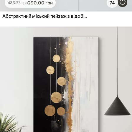
290
.00
грн
74
483
.33
грн
Абстрактний міський пейзаж з відображеннями будівель у воді, створений у нейтральних тонах з акцентами теплих відтінків