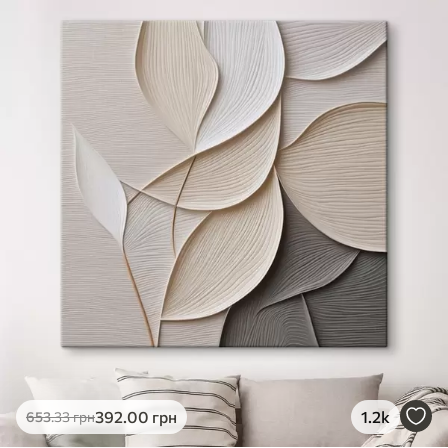
392
.00
грн
1.2k
653
.33
грн