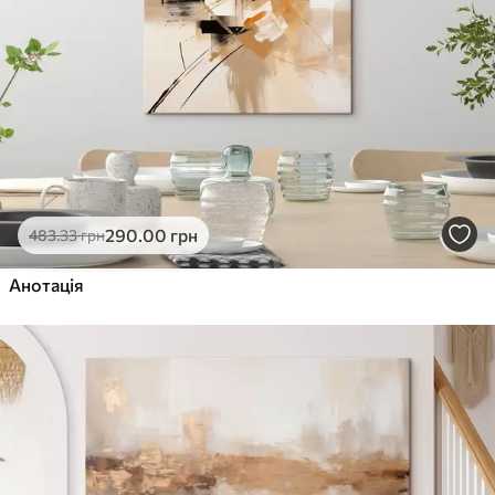
290
.00
грн
483
.33
грн
Анотація