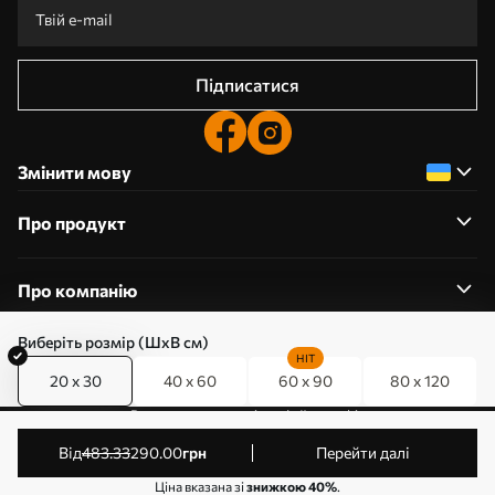
Підписатися
Змінити мову
Про продукт
Про компанію
Виберіть розмір (ШхВ см)
HIT
20 x 30
40 x 60
60 x 90
80 x 120
0800357223
Редагування дозволів на файли cookie
© 2011-2026 Art-holst. Усі права захищені. Власник:
від
483
.33
290
.00
грн
Перейти далі
ТОВ “КЛЄВЄР”. Код ЄДРПОУ: 31780602.
Ціна вказана зі
знижкою 40%
.