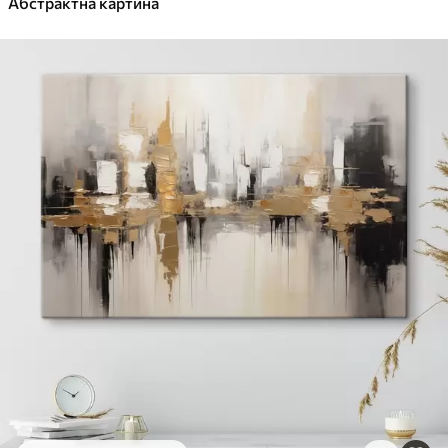
✓
Абстрактна картина
Яскраві, насичені кольори
✓
Стійкість до вицвітання
✓
Безпечне чорнило без запаху
✓
Поверхня з текстурою полотна
✓
Екологічний матеріал