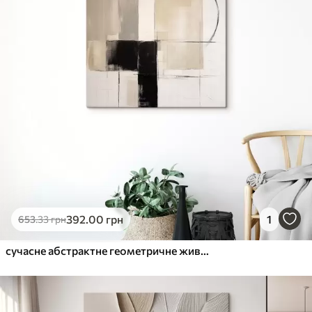
392
.00
грн
1
653
.33
грн
сучасне абстрактне геометричне живопис