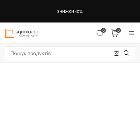
ЗНИЖКИ 40%
0
0