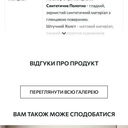
Синтетичне Полотно
- гладкий,
зернистий синтетичний матеріал з
глянцевою поверхнею.
Штучний Холст
- матовий матеріал,
схожий на полотна художників.
Еко-Холст
- високоякісне полотно зі
100% бавовни.
Автор
ART-HOLST
ВІДГУКИ ПРО ПРОДУКТ
Номер артикулу
s43138
Додатково
Можна додати лакове покриття.
ПЕРЕГЛЯНУТИ ВСЮ ГАЛЕРЕЮ
Доступні матеріали
ВАМ ТАКОЖ МОЖЕ СПОДОБАТИСЯ
Стандарт
Від
290
.00
грн