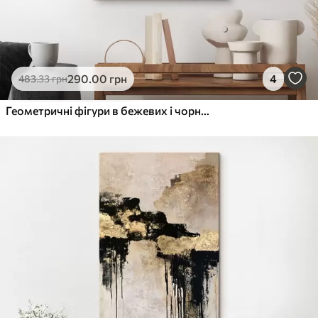
290
.00
грн
4
483
.33
грн
Геометричні фігури в бежевих і чорних тонах