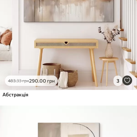
290
.00
грн
3
483
.33
грн
Абстракція