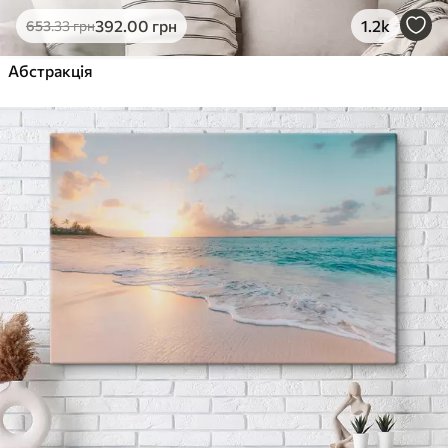
392
.00
грн
1.2k
653
.33
грн
Абстракція