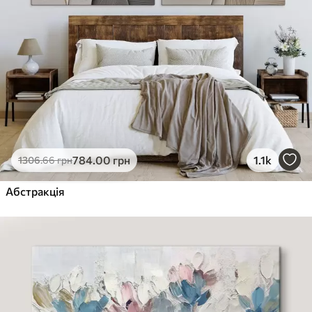
784
.00
грн
1.1k
1306
.66
грн
Абстракція