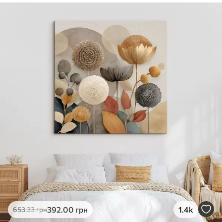
✓
Безпечне чорнило без запаху
✓
Поверхня з текстурою полотна
✓
Екологічний матеріал
392
.00
грн
1.4k
653
.33
грн