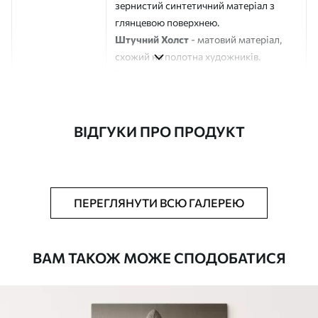
зернистий синтетичний матеріал з
глянцевою поверхнею.
Штучний Холст
- матовий матеріал,
схожий на полотна художників.
Еко-Холст
- високоякісне полотно зі
100% бавовни.
Автор
ART-HOLST
ВІДГУКИ ПРО ПРОДУКТ
Номер артикулу
s42794
Додатково
Можна додати лакове покриття.
ПЕРЕГЛЯНУТИ ВСЮ ГАЛЕРЕЮ
Доступні матеріали
ВАМ ТАКОЖ МОЖЕ СПОДОБАТИСЯ
Стандарт
Від
290
.00
грн
✓
Яскраві, насичені кольори