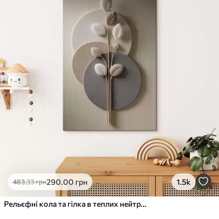
✓
Стійкість до вицвітання
✓
Безпечне чорнило без запаху
✗
Поверхня з текстурою полотна
✗
Екологічний матеріал
Преміум
Від
363
.00
грн
✓
Яскраві, насичені кольори
✓
Стійкість до вицвітання
✓
Безпечне чорнило без запаху
✓
Поверхня з текстурою полотна
✗
Екологічний матеріал
Еко-Преміум
290
.00
грн
1.5k
483
.33
грн
Від
455
.00
грн
✓
Яскраві, насичені кольори
Рельєфні кола та гілка в теплих нейтральних тонах
✓
Стійкість до вицвітання