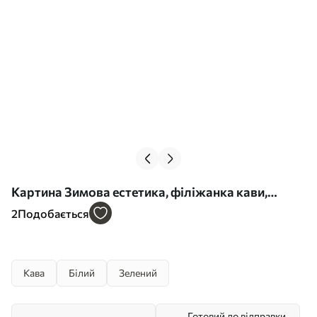
Картина Зимова естетика, філіжанка кави,
ресторан, вулиця міста Арт. s42794
2
Подобається
Кава
Білий
Зелений
Готовий до відправки