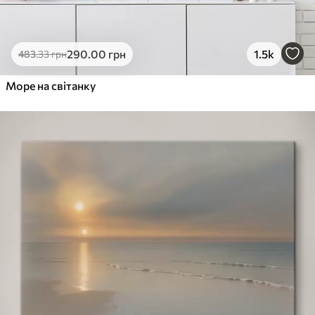
290
.00
грн
1.5k
483
.33
грн
Море на світанку