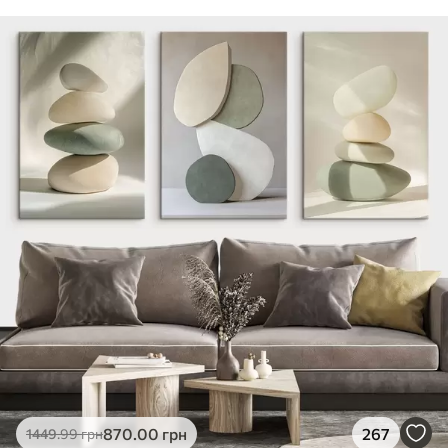
870
.00
грн
267
1449
.99
грн