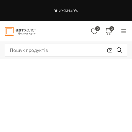
ЗНИЖКИ 40%
0
0