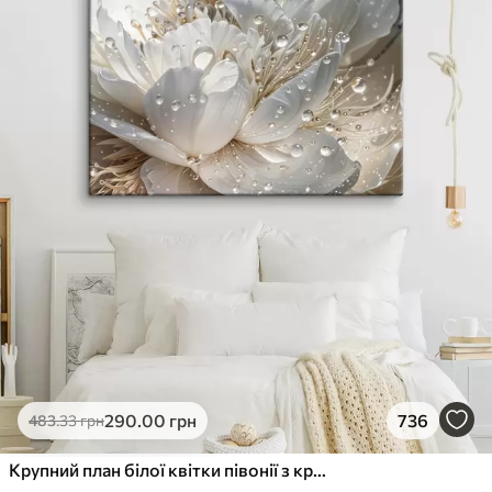
290
.00
грн
736
483
.33
грн
Крупний план білої квітки півонії з крапельками води на пелюстках на розмитому фоні