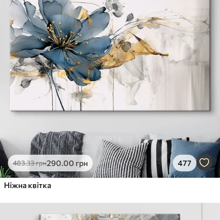
290
.00
грн
477
483
.33
грн
Ніжна квітка