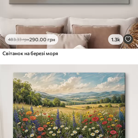
290
.00
грн
1.3k
483
.33
грн
Світанок на березі моря