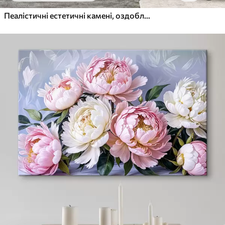
Пеалістичні естетичні камені, оздоблення будинку, природне освітлення