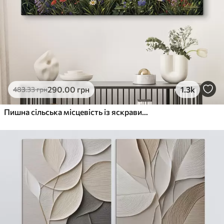
290
.00
грн
1.3k
483
.33
грн
Пишна сільська місцевість із яскравим лугом диких квітів, наповненим різнокольоровими квітами під хмарним небом