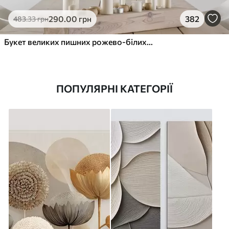
290
.00
грн
382
483
.33
грн
Букет великих пишних рожево-білих квітів півонії із зеленим листям на м’якому розмитому фоні
ПОПУЛЯРНІ КАТЕГОРІЇ