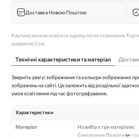
Доставка Новою Поштою
Картину можна повісити одразу після отримання. Карти
шириною 2 см.
Технічні характеристики та матеріал
Доставк
Зверніть увагу: зображення та кольори зображених пре
зображень на сайті. Це залежить від роздільної здатно
умов освітлення під час фотографування.
Характеристики
Матеріал
На вибір є три матеріали:
Синтетичне Полотно
- гл