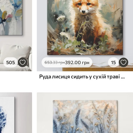
505
392
.00
грн
15
653
.33
грн
Руда лисиця сидить у сухій траві на зеленому тлі олійного живопису