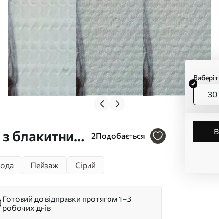
Виберіт
30 
а з блакитним
2
Подобається
а ніжно-
ода
Пейзаж
Сірий
ного живопису
Готовий до відправки протягом 1–3
робочих днів