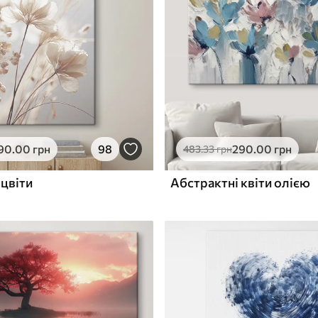
ю
Поверхня з текстурою
✓
полотна
✓
л
Екологічний матеріал
90
.00
грн
98
290
.00
грн
483
.33
грн
оцвіти
Абстрактні квіти олією