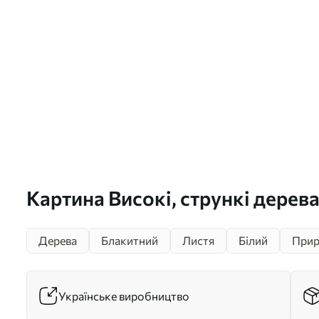
Картина Високі, стрункі дерев
листям і відтінками жовтого н
Дерева
Блакитний
Листя
Білий
Прир
блакитному тлі, імітація олій
Арт. s42731
Українське виробництво