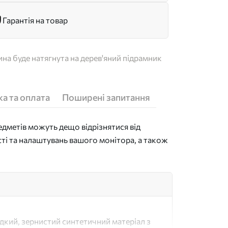
Гарантія на товар
на буде натягнута на дерев'яний підрамник
а та оплата
Поширені запитання
дметів можуть дещо відрізнятися від
сті та налаштувань вашого монітора, а також
адкий, зернистий синтетичний матеріал з