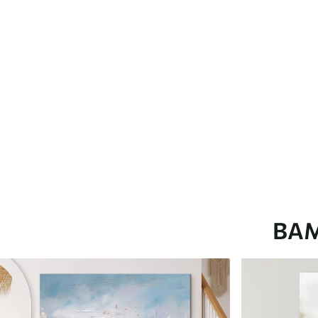
глянцевою поверхнею.
Штучний Холст
- матовий
Еко-Холст
- високоякісне
Автор
ART-HOLST
Номер артикулу
s42731
Додатково
Можна додати лакове пок
Доступні матеріали
ВА
Стандарт
Преміум
Від
290
.00
грн
Від
363
.00
грн
✓
✓
Яскраві, насичені кольори
Яскраві, насичені ко
✓
✓
Стійкість до вицвітання
Стійкість до вицвіта
✓
✓
Безпечне чорнило без запаху
Безпечне чорнило бе