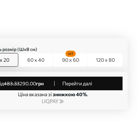
ь розмір (ШхВ см)
HIT
x 20
60 x 40
90 x 60
120 x 80
від
483
.33
290
.00
грн
Перейти далі
Ціна вказана зі
знижкою 40%
.