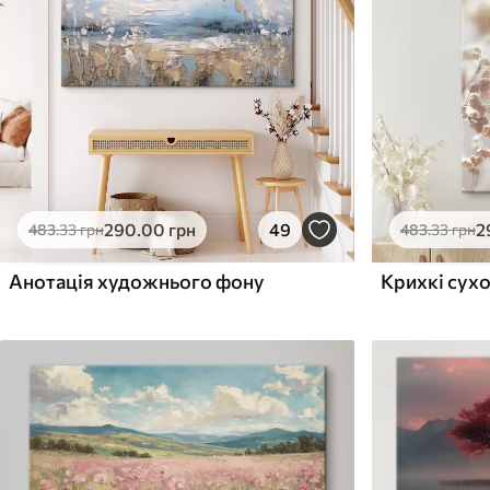
Поверхня з текстурою
Поверхня з текстуро
✗
✓
полотна
полотна
✗
✗
Екологічний матеріал
Екологічний матеріа
290
.00
грн
49
2
483
.33
грн
483
.33
грн
Анотація художнього фону
Крихкі сух