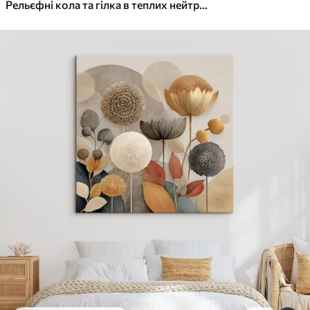
✓
Яскраві, насичені кольори
Рельєфні кола та гілка в теплих нейтральних тонах
✓
Стійкість до вицвітання
✓
Безпечне чорнило без запаху
✓
Поверхня з текстурою полотна
✓
Екологічний матеріал