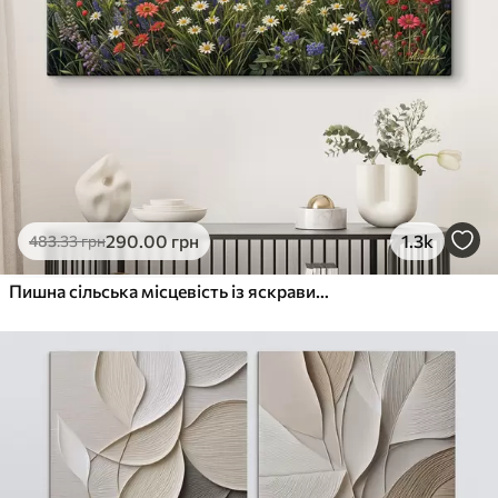
290
.00
грн
1.3k
483
.33
грн
Пишна сільська місцевість із яскравим лугом диких квітів, наповненим різнокольоровими квітами під хмарним небом