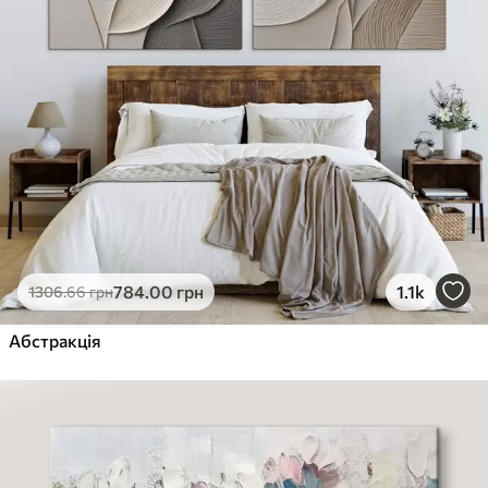
784
.00
грн
1.1k
1306
.66
грн
Абстракція