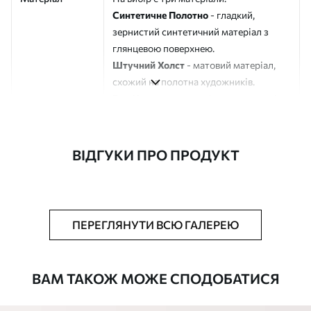
Синтетичне Полотно
- гладкий,
зернистий синтетичний матеріал з
глянцевою поверхнею.
Штучний Холст
- матовий матеріал,
схожий на полотна художників.
Еко-Холст
- високоякісне полотно зі
100% бавовни.
Автор
ART-HOLST
ВІДГУКИ ПРО ПРОДУКТ
Номер артикулу
s42432
Додатково
Можна додати лакове покриття.
ПЕРЕГЛЯНУТИ ВСЮ ГАЛЕРЕЮ
Доступні матеріали
ВАМ ТАКОЖ МОЖЕ СПОДОБАТИСЯ
Стандарт
Від
290
.00
грн