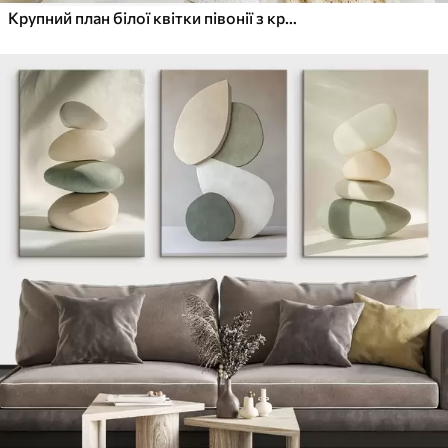
Крупний план білої квітки півонії з крапельками води на пелюстках на розмитому фоні