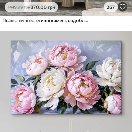
870
.00
грн
267
1449
.99
грн
Пеалістичні естетичні камені, оздоблення будинку, природне освітлення