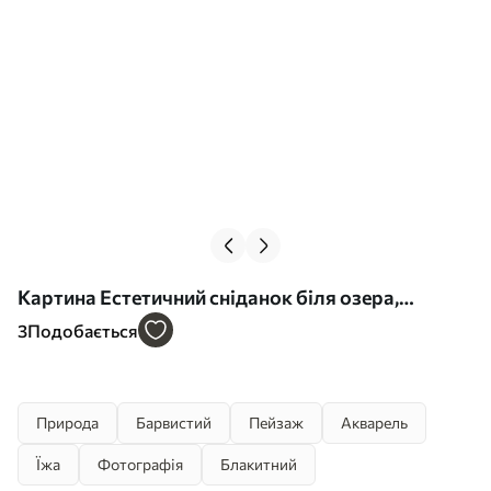
Картина Естетичний сніданок біля озера,
акварельний стиль Арт. s42432
3
Подобається
Природа
Барвистий
Пейзаж
Акварель
Їжа
Фотографія
Блакитний