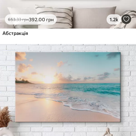
392
.00
грн
1.2k
653
.33
грн
Абстракція