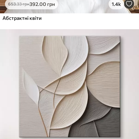
392
.00
грн
1.4k
653
.33
грн
Абстрактні квіти