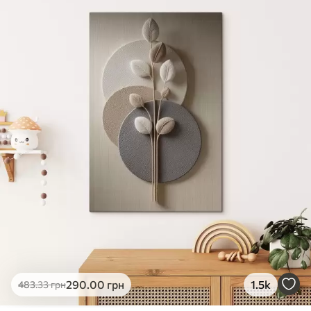
✓
Яскраві, насичені кольори
✓
Стійкість до вицвітання
✓
Безпечне чорнило без запаху
✗
Поверхня з текстурою полотна
✗
Екологічний матеріал
Преміум
Від
363
.00
грн
✓
Яскраві, насичені кольори
✓
Стійкість до вицвітання
✓
Безпечне чорнило без запаху
✓
Поверхня з текстурою полотна
✗
Екологічний матеріал
Еко-Преміум
290
.00
грн
1.5k
483
.33
грн
Від
455
.00
грн