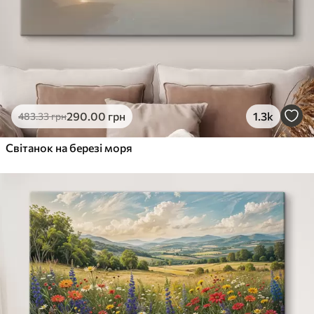
290
.00
грн
1.3k
483
.33
грн
Світанок на березі моря