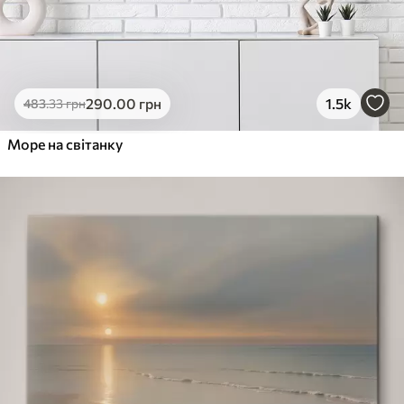
290
.00
грн
1.5k
483
.33
грн
Море на світанку