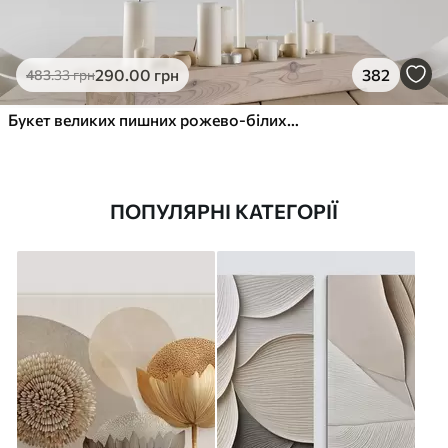
290
.00
грн
382
483
.33
грн
Букет великих пишних рожево-білих квітів півонії із зеленим листям на м’якому розмитому фоні
ПОПУЛЯРНІ КАТЕГОРІЇ