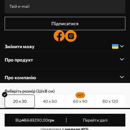
Підписатися
Змінити мову
Про продукт
Про компанію
Виберіть розмір (ШхВ см)
HIT
20 x 30
40 x 60
60 x 90
80 x 120
0800357223
Редагування дозволів на файли cookie
© 2011-2026 Art-holst. Усі права захищені. Власник:
від
483
.33
290
.00
грн
Перейти далі
ТОВ “КЛЄВЄР”. Код ЄДРПОУ: 31780602.
Ціна вказана зі
знижкою 40%
.