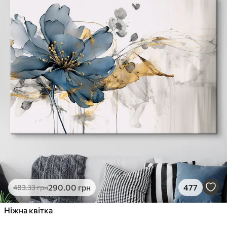
290
.00
грн
477
483
.33
грн
Ніжна квітка