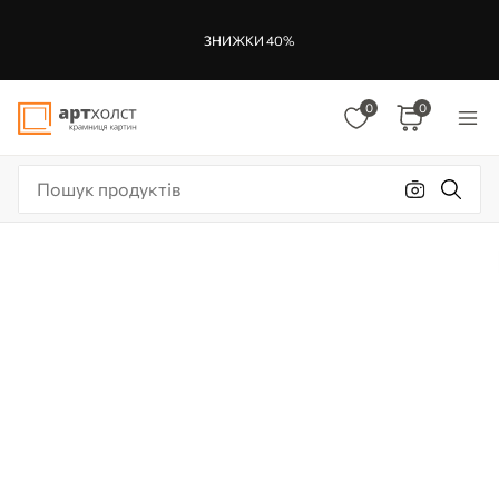
ЗНИЖКИ 40%
0
0