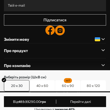
Підписатися
Змінити мову
Про продукт
Про компанію
Виберіть розмір (ШхВ см)
HIT
20 x 30
40 x 60
60 x 90
80 x 120
0800357223
Редагування дозволів на файли cookie
© 2011-2026 Art-holst. Усі права захищені. Власник:
від
483
.33
290
.00
грн
Перейти далі
ТОВ “КЛЄВЄР”. Код ЄДРПОУ: 31780602.
Ціна вказана зі
знижкою 40%
.