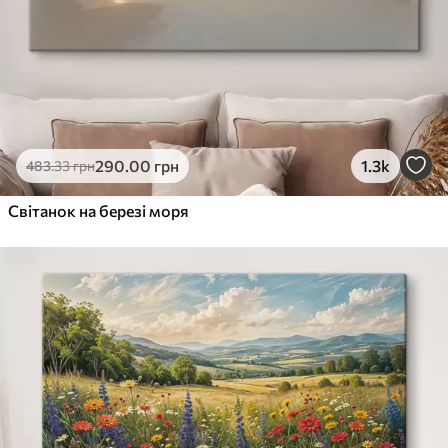
290
.00
грн
1.3k
483
.33
грн
Світанок на березі моря