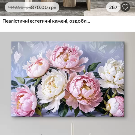
870
.00
грн
267
1449
.99
грн
Пеалістичні естетичні камені, оздоблення будинку, природне освітлення