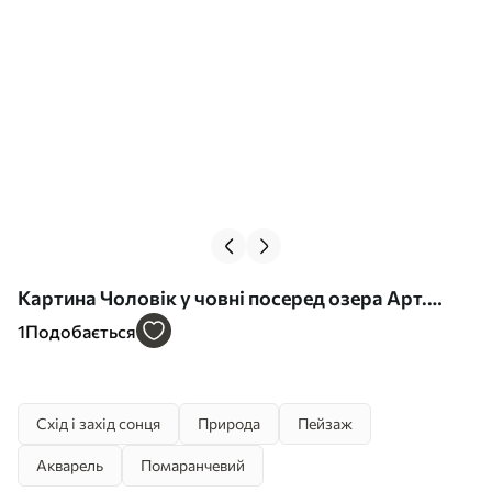
Картина Чоловік у човні посеред озера Арт.
s41770
1
Подобається
Схід і захід сонця
Природа
Пейзаж
Акварель
Помаранчевий