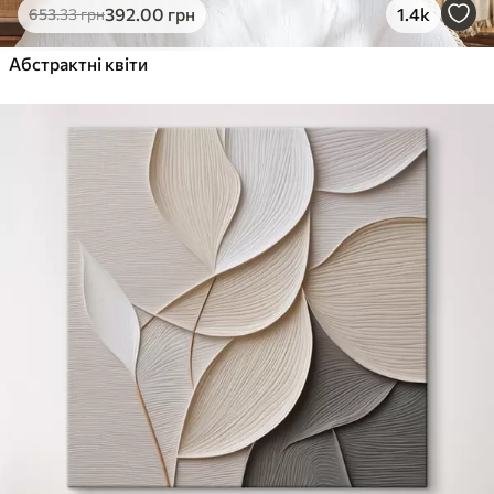
392
.00
грн
1.4k
653
.33
грн
Абстрактні квіти