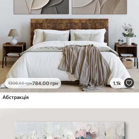
784
.00
грн
1.1k
1306
.66
грн
Абстракція