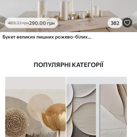
290
.00
грн
382
483
.33
грн
Букет великих пишних рожево-білих квітів півонії із зеленим листям на м’якому розмитому фоні
ПОПУЛЯРНІ КАТЕГОРІЇ