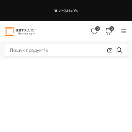
ЗНИЖКИ 40%
0
0