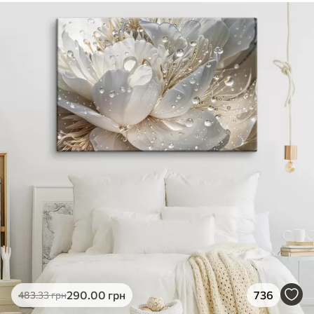
290
.00
грн
736
483
.33
грн