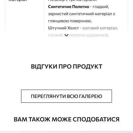
Синтетичне Полотно
- гладкий,
зернистий синтетичний матеріал з
глянцевою поверхнею.
Штучний Холст
- матовий матеріал,
схожий на полотна художників.
Еко-Холст
- високоякісне полотно зі
100% бавовни.
Автор
ART-HOLST
ВІДГУКИ ПРО ПРОДУКТ
Номер артикулу
s41770
Додатково
Можна додати лакове покриття.
ПЕРЕГЛЯНУТИ ВСЮ ГАЛЕРЕЮ
Доступні матеріали
ВАМ ТАКОЖ МОЖЕ СПОДОБАТИСЯ
Стандарт
Від
290
.00
грн