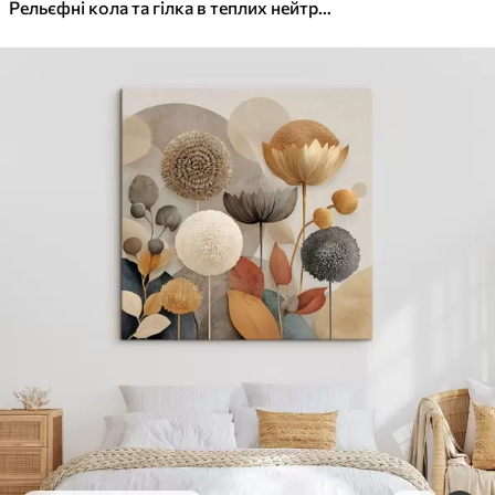
✓
Яскраві, насичені кольори
Рельєфні кола та гілка в теплих нейтральних тонах
✓
Стійкість до вицвітання
✓
Безпечне чорнило без запаху
✓
Поверхня з текстурою полотна
✓
Екологічний матеріал