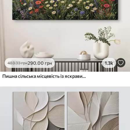
290
.00
грн
1.3k
483
.33
грн
Пишна сільська місцевість із яскравим лугом диких квітів, наповненим різнокольоровими квітами під хмарним небом