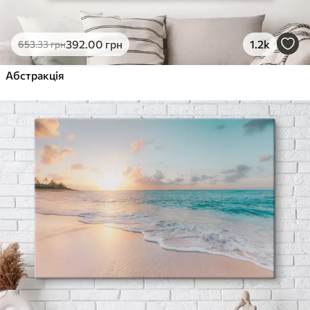
392
.00
грн
1.2k
653
.33
грн
Абстракція