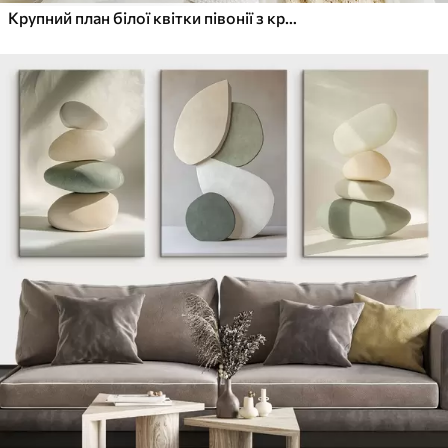
Крупний план білої квітки півонії з крапельками води на пелюстках на розмитому фоні