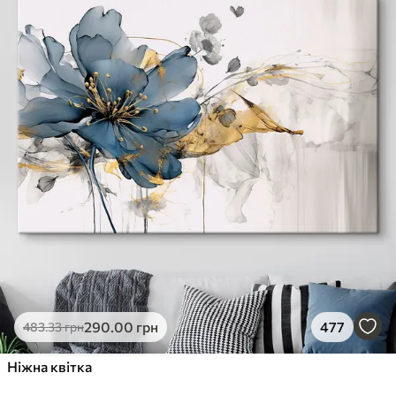
290
.00
грн
477
483
.33
грн
Ніжна квітка