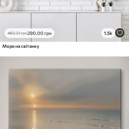
290
.00
грн
1.5k
483
.33
грн
Море на світанку