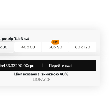
ь розмір (ШхВ см)
HIT
x 30
40 x 60
60 x 90
80 x 120
від
483
.33
290
.00
грн
Перейти далі
Ціна вказана зі
знижкою 40%
.