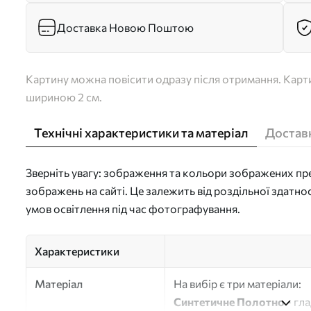
Доставка Новою Поштою
Картину можна повісити одразу після отримання. Карти
шириною 2 см.
Технічні характеристики та матеріал
Доставк
Зверніть увагу: зображення та кольори зображених пре
зображень на сайті. Це залежить від роздільної здатно
умов освітлення під час фотографування.
Характеристики
Матеріал
На вибір є три матеріали:
Синтетичне Полотно
- гл