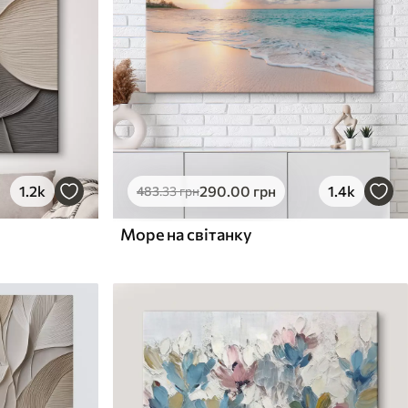
1.2k
290
.00
грн
1.4k
483
.33
грн
Море на світанку