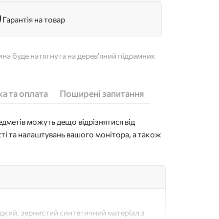
Гарантія на товар
на буде натягнута на дерев'яний підрамник
а та оплата
Поширені запитання
дметів можуть дещо відрізнятися від
сті та налаштувань вашого монітора, а також
адкий, зернистий синтетичний матеріал з