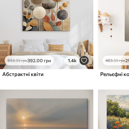
Поверхня з текстурою
Поверхня з текстуро
✗
✓
полотна
полотна
✗
✗
Екологічний матеріал
Екологічний матеріа
392
.00
грн
1.4k
2
653
.33
грн
483
.33
грн
Абстрактні квіти