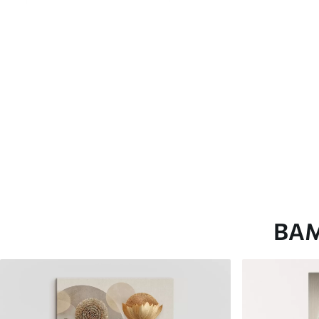
глянцевою поверхнею.
Штучний Холст
- матовий
Еко-Холст
- високоякісне
Автор
ART-HOLST
Номер артикулу
s41748
Додатково
Можна додати лакове пок
Доступні матеріали
ВА
Стандарт
Преміум
Від
290
.00
грн
Від
363
.00
грн
✓
✓
Яскраві, насичені кольори
Яскраві, насичені ко
✓
✓
Стійкість до вицвітання
Стійкість до вицвіта
✓
✓
Безпечне чорнило без запаху
Безпечне чорнило бе