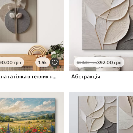
ю
Поверхня з текстурою
✓
полотна
✓
л
Екологічний матеріал
90
.00
грн
1.5k
392
.00
грн
653
.33
грн
Рельєфні кола та гілка в теплих нейтральних тонах
Абстракція