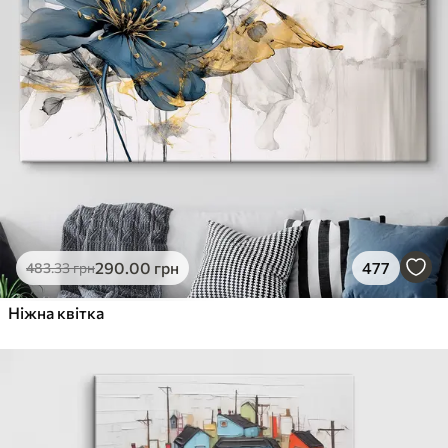
290
.00
грн
477
483
.33
грн
Ніжна квітка