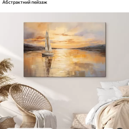
✓
Абстрактний пейзаж
Яскраві, насичені кольори
✓
Стійкість до вицвітання
✓
Безпечне чорнило без запаху
✓
Поверхня з текстурою полотна
✓
Екологічний матеріал