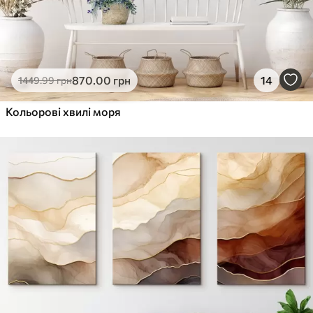
870
.00
грн
14
1449
.99
грн
Кольорові хвилі моря