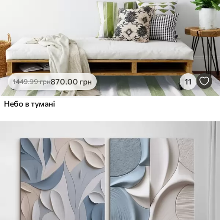
870
.00
грн
11
1449
.99
грн
Небо в тумані