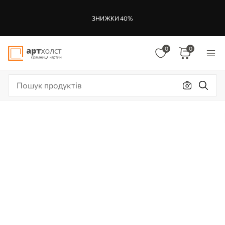
ЗНИЖКИ 40%
0
0