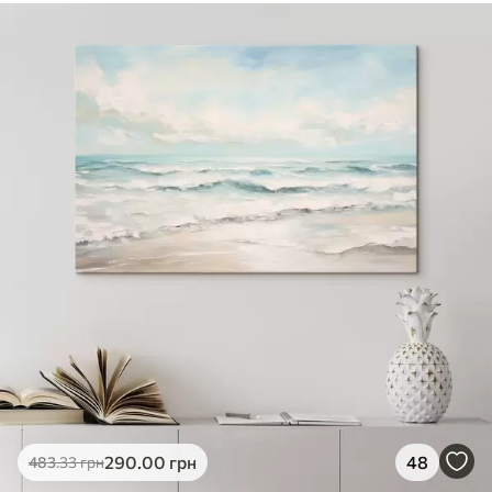
290
.00
грн
48
483
.33
грн