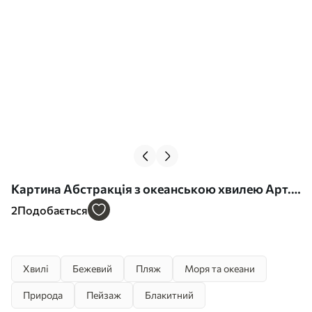
Картина Абстракція з океанською хвилею Арт.
s41654
2
Подобається
Хвилі
Бежевий
Пляж
Моря та океани
Природа
Пейзаж
Блакитний