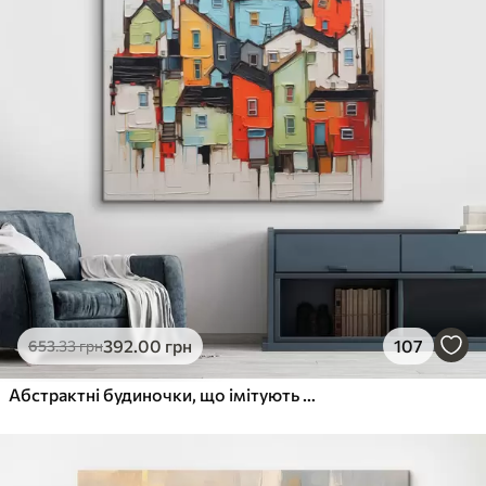
392
.00
грн
107
653
.33
грн
Абстрактні будиночки, що імітують мазок пензля