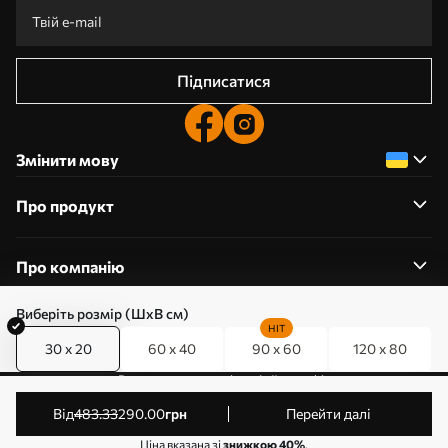
Підписатися
Змінити мову
Про продукт
Про компанію
Виберіть розмір (ШхВ см)
HIT
30 x 20
60 x 40
90 x 60
120 x 80
0800357223
Редагування дозволів на файли cookie
© 2011-2026 Art-holst. Усі права захищені. Власник:
від
483
.33
290
.00
грн
Перейти далі
ТОВ “КЛЄВЄР”. Код ЄДРПОУ: 31780602.
Ціна вказана зі
знижкою 40%
.