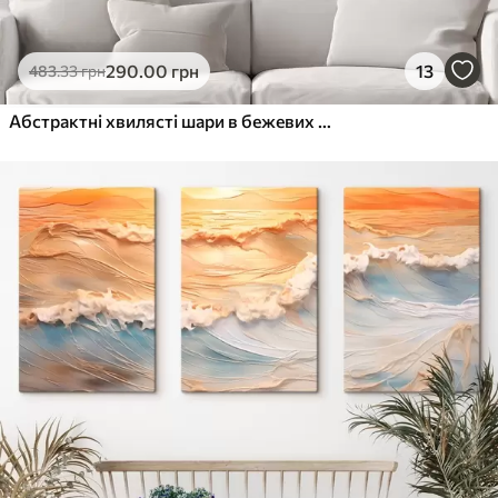
290
.00
грн
13
483
.33
грн
Абстрактні хвилясті шари в бежевих тонах у стилі мінімалізму