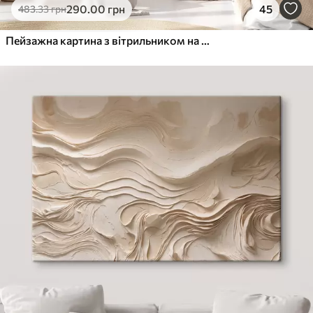
290
.00
грн
45
483
.33
грн
Пейзажна картина з вітрильником на тлі спокійного моря, помаранчево-жовтого неба, далеких гір