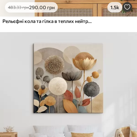
290
.00
грн
1.5k
483
.33
грн
Рельєфні кола та гілка в теплих нейтральних тонах