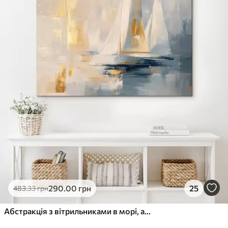
290
.00
грн
25
483
.33
грн
Абстракція з вітрильниками в морі, акриловий стиль, захід сонця