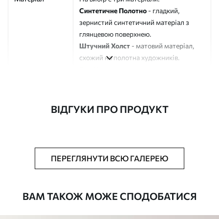
Синтетичне Полотно
- гладкий,
зернистий синтетичний матеріал з
глянцевою поверхнею.
Штучний Холст
- матовий матеріал,
схожий на полотна художників.
Еко-Холст
- високоякісне полотно зі
100% бавовни.
Автор
ART-HOLST
ВІДГУКИ ПРО ПРОДУКТ
Номер артикулу
s41654
Додатково
Можна додати лакове покриття.
ПЕРЕГЛЯНУТИ ВСЮ ГАЛЕРЕЮ
Доступні матеріали
ВАМ ТАКОЖ МОЖЕ СПОДОБАТИСЯ
Стандарт
Від
290
.00
грн