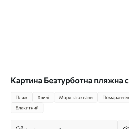
Картина Безтурботна пляжна с
заході сонця, з ніжними хвиля
Пляж
Хвилі
Моря та океани
Помаранчев
набігають на піщаний берег Ар
Блакитний