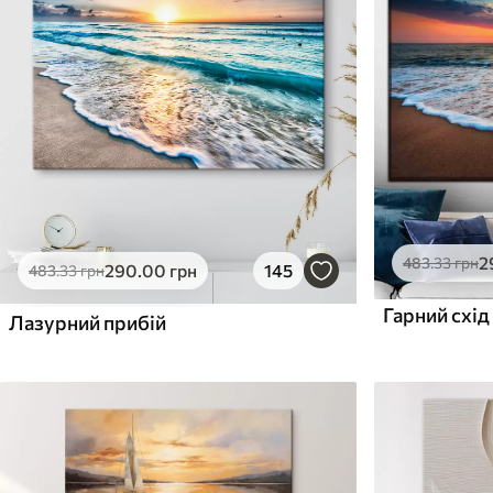
✓
✓
Безпечне чорнило без запаху
Безпечне чорнило бе
Поверхня з текстурою
Поверхня з текстуро
✗
✓
полотна
полотна
✗
✗
Екологічний матеріал
Екологічний матеріа
2
483
.33
грн
290
.00
грн
145
483
.33
грн
Гарний схід
Лазурний прибій