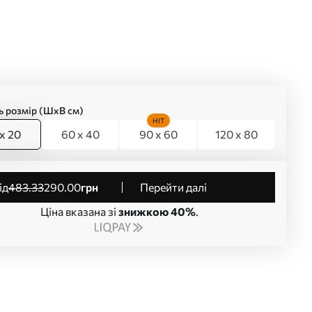
ь розмір (ШхВ см)
HIT
x 20
60 x 40
90 x 60
120 x 80
від
483
.33
290
.00
грн
Перейти далі
Ціна вказана зі
знижкою 40%
.