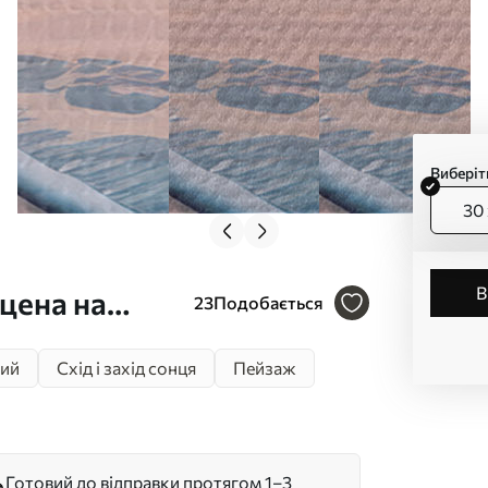
Виберіт
30 
цена на
23
Подобається
ми, що
ий
Схід і захід сонця
Пейзаж
т. s40606
Готовий до відправки протягом 1–3