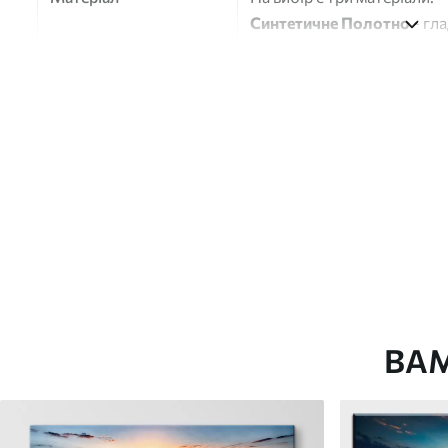
Синтетичне Полотно
- гл
глянцевою поверхнею.
Штучний Холст
- матовий
Еко-Холст
- високоякісне
Автор
ART-HOLST
Номер артикулу
s40606
Додатково
Можна додати лакове пок
Доступні матеріали
ВА
Стандарт
Преміум
Від
290
.00
грн
Від
363
.00
грн
✓
✓
Яскраві, насичені кольори
Яскраві, насичені ко
✓
✓
Стійкість до вицвітання
Стійкість до вицвіта