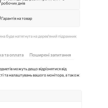
робочих днів
Гарантія на товар
на буде натягнута на дерев'яний підрамник
а та оплата
Поширені запитання
дметів можуть дещо відрізнятися від
сті та налаштувань вашого монітора, а також