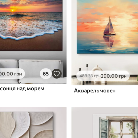
✓
з запаху
Безпечне чорнило без запаху
ю
Поверхня з текстурою
✓
полотна
✓
л
Екологічний матеріал
90
.00
грн
65
290
.00
грн
483
.33
грн
 сонця над морем
Акварель човен