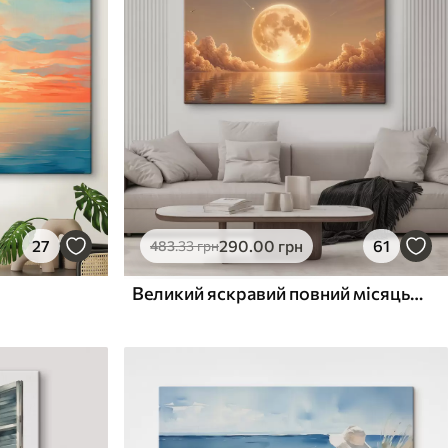
27
290
.00
грн
61
483
.33
грн
Великий яскравий повний місяць, що сходить над спокійним світловідбиваючим океаном на заході сонця