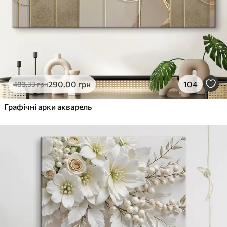
290
.00
грн
104
483
.33
грн
Графічні арки акварель