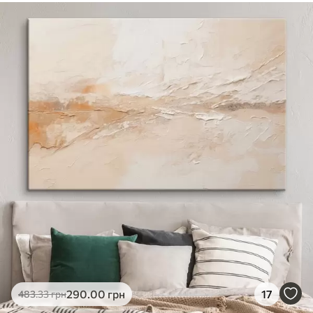
290
.00
грн
17
483
.33
грн