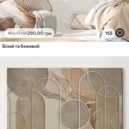
290
.00
грн
155
483
.33
грн
Білий та бежевий