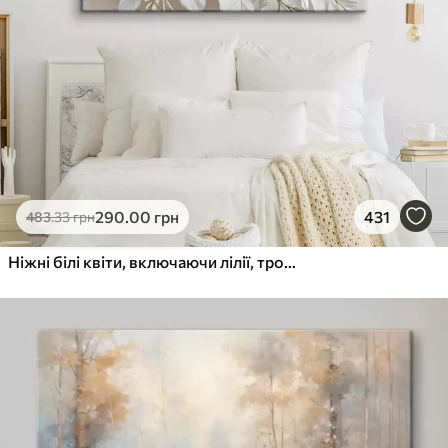
290
.00
грн
431
483
.33
грн
Ніжні білі квіти, включаючи лілії, троянди та інші квіти з м'якими, оксамитовими пелюстками