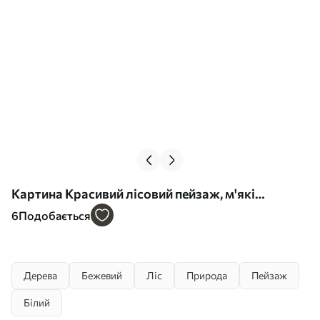
Картина Красивий лісовий пейзаж, м'які
пастельні кольори, бежевий і білий Арт. s39978
6
Подобається
Дерева
Бежевий
Ліс
Природа
Пейзаж
Білий