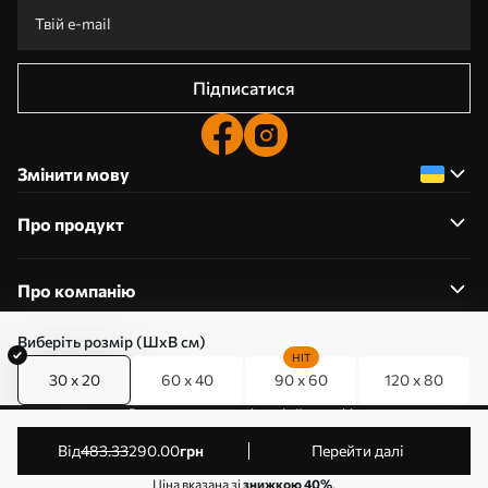
Підписатися
Змінити мову
Про продукт
Про компанію
Виберіть розмір (ШхВ см)
HIT
30 x 20
60 x 40
90 x 60
120 x 80
0800357223
Редагування дозволів на файли cookie
© 2011-2026 Art-holst. Усі права захищені. Власник:
від
483
.33
290
.00
грн
Перейти далі
ТОВ “КЛЄВЄР”. Код ЄДРПОУ: 31780602.
Ціна вказана зі
знижкою 40%
.