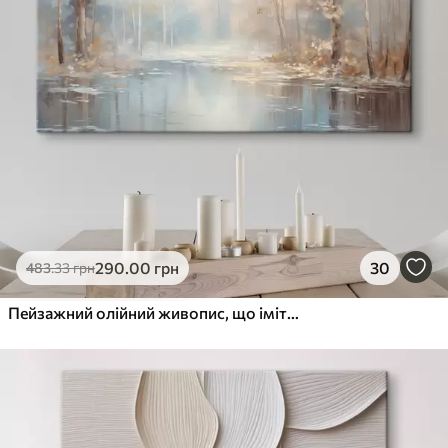
290
.00
грн
30
483
.33
грн
Пейзажний олійний живопис, що імітує спокійну річку, яка відбиває м'яке світло, в оточенні осінніх дерев