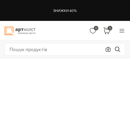
ЗНИЖКИ 40%
0
0