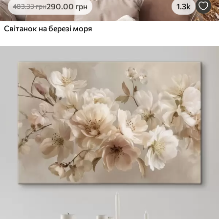
290
.00
грн
1.3k
483
.33
грн
Світанок на березі моря