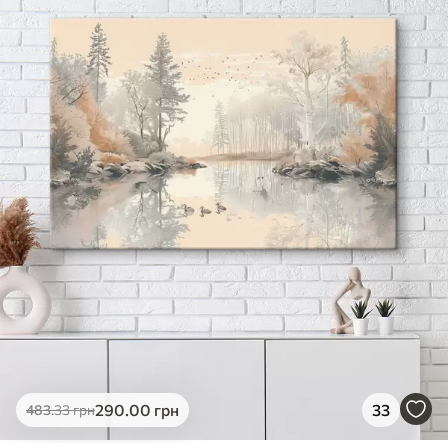
✓
Яскраві, насичені кольори
✓
Стійкість до вицвітання
✓
Безпечне чорнило без запаху
✗
Поверхня з текстурою полотна
✗
Екологічний матеріал
Преміум
Від
363
.00
грн
✓
Яскраві, насичені кольори
✓
Стійкість до вицвітання
✓
Безпечне чорнило без запаху
✓
Поверхня з текстурою полотна
✗
Екологічний матеріал
Еко-Преміум
290
.00
грн
33
483
.33
грн
Від
455
.00
грн