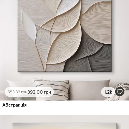
392
.00
грн
1.2k
653
.33
грн
Абстракція