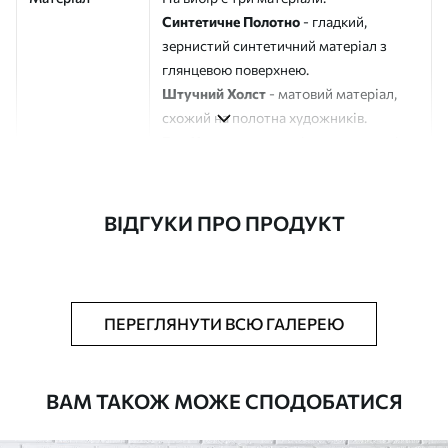
Синтетичне Полотно
- гладкий,
зернистий синтетичний матеріал з
глянцевою поверхнею.
Штучний Холст
- матовий матеріал,
схожий на полотна художників.
Еко-Холст
- високоякісне полотно зі
100% бавовни.
Автор
ART-HOLST
ВІДГУКИ ПРО ПРОДУКТ
Номер артикулу
s39978
Додатково
Можна додати лакове покриття.
ПЕРЕГЛЯНУТИ ВСЮ ГАЛЕРЕЮ
Доступні матеріали
ВАМ ТАКОЖ МОЖЕ СПОДОБАТИСЯ
Стандарт
Від
290
.00
грн