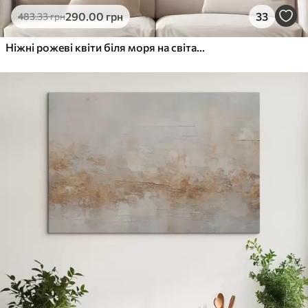
290
.00
грн
33
483
.33
грн
Ніжні рожеві квіти біля моря на світанку