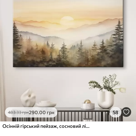
290
.00
грн
58
483
.33
грн
Осінній гірський пейзаж, сосновий ліс, захід сонця, акварель