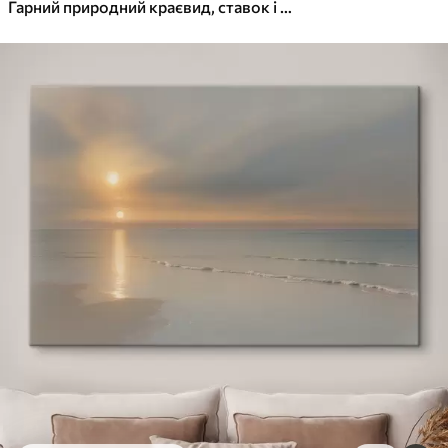
✓
Яскраві, насичені кольори
Гарний природний краєвид, ставок і дерева, дика природа, м'які пастельні кольори
✓
Стійкість до вицвітання
✓
Безпечне чорнило без запаху
✓
Поверхня з текстурою полотна
✓
Екологічний матеріал