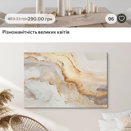
290
.00
грн
96
483
.33
грн
Різноманітність великих квітів