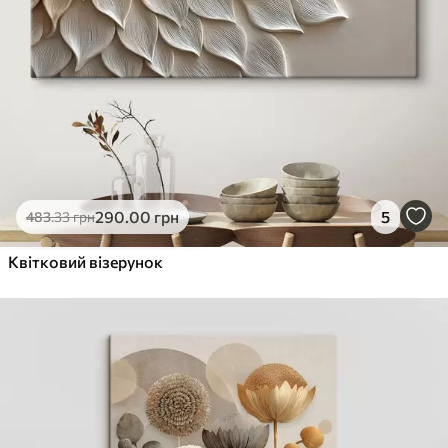
290
.00
грн
5
483
.33
грн
Квітковий візерунок