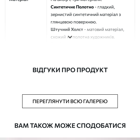
Синтетичне Полотно
- гладкий,
зернистий синтетичний матеріал з
глянцевою поверхнею.
Штучний Холст
- матовий матеріал,
схожий на полотна художників.
Еко-Холст
- високоякісне полотно зі
100% бавовни.
Автор
ART-HOLST
ВІДГУКИ ПРО ПРОДУКТ
Номер артикулу
s39914
Додатково
Можна додати лакове покриття.
ПЕРЕГЛЯНУТИ ВСЮ ГАЛЕРЕЮ
Доступні матеріали
ВАМ ТАКОЖ МОЖЕ СПОДОБАТИСЯ
Стандарт
Від
392
.00
грн