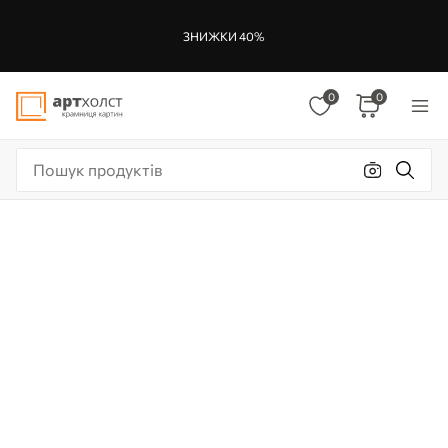
ЗНИЖКИ 40%
0
0