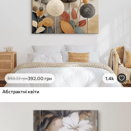
392
.00
грн
1.4k
653
.33
грн
Абстрактні квіти