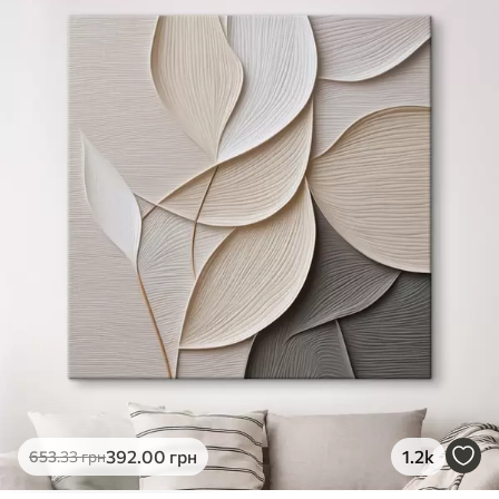
✓
Яскраві, насичені кольори
✓
Стійкість до вицвітання
✓
Безпечне чорнило без запаху
✗
Поверхня з текстурою полотна
✗
Екологічний матеріал
Преміум
Від
490
.00
грн
✓
Яскраві, насичені кольори
✓
Стійкість до вицвітання
✓
Безпечне чорнило без запаху
✓
Поверхня з текстурою полотна
✗
Екологічний матеріал
Еко-Преміум
392
.00
грн
1.2k
653
.33
грн
Від
615
.00
грн