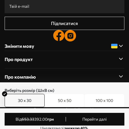
Підписатися
Змінити мову
Про продукт
Про компанію
Виберіть розмір (ШхВ см)
30 x 30
50 x 50
100 x 100
0800357223
Редагування дозволів на файли cookie
© 2011-2026 Art-holst. Усі права захищені. Власник:
від
653
.33
392
.00
грн
Перейти далі
ТОВ “КЛЄВЄР”. Код ЄДРПОУ: 31780602.
Ціна вказана зі
знижкою 40%
.