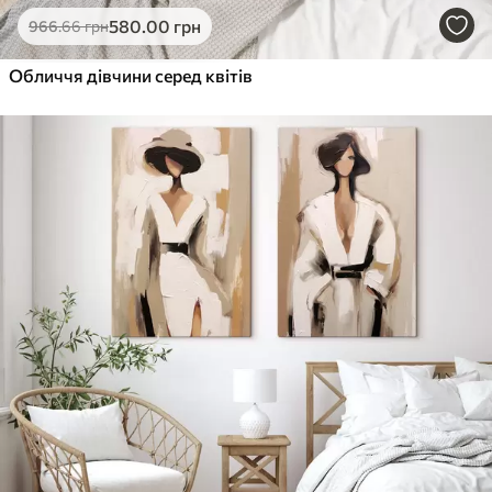
580
.00
грн
966
.66
грн
Обличчя дівчини серед квітів