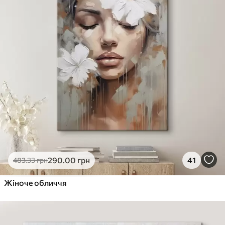
290
.00
грн
41
483
.33
грн
Жіноче обличчя