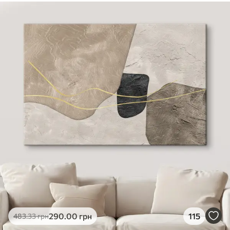
290
.00
грн
115
483
.33
грн