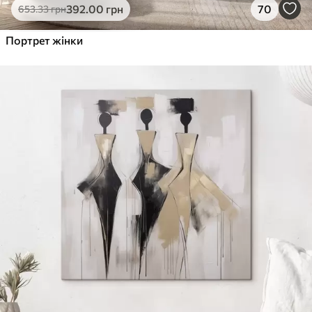
392
.00
грн
70
653
.33
грн
Портрет жінки