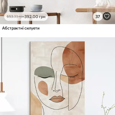
392
.00
грн
37
653
.33
грн
Абстрактні силуети