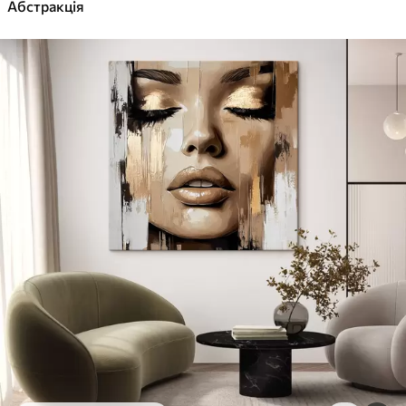
✓
Абстракція
Яскраві, насичені кольори
✓
Стійкість до вицвітання
✓
Безпечне чорнило без запаху
✓
Поверхня з текстурою полотна
✓
Екологічний матеріал