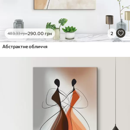
290
.00
грн
2
483
.33
грн
Абстрактне обличчя