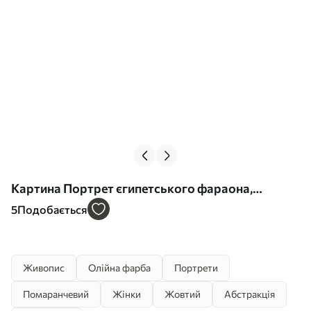
Картина Портрет єгипетського фараона,
картина маслом Арт. s39332
5
Подобається
Живопис
Олійна фарба
Портрети
Помаранчевий
Жінки
Жовтий
Абстракція