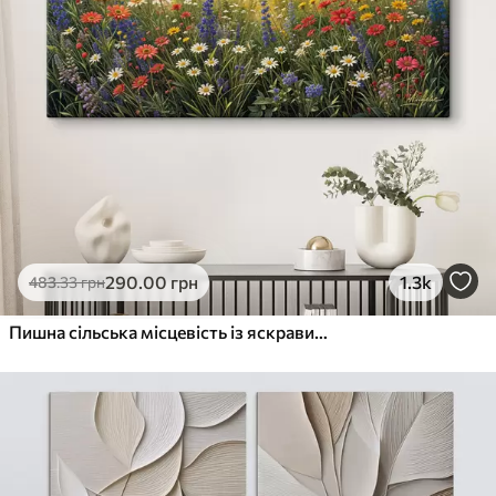
290
.00
грн
1.3k
483
.33
грн
Пишна сільська місцевість із яскравим лугом диких квітів, наповненим різнокольоровими квітами під хмарним небом