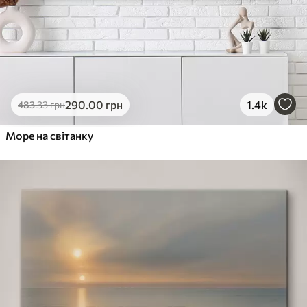
290
.00
грн
1.4k
483
.33
грн
Море на світанку