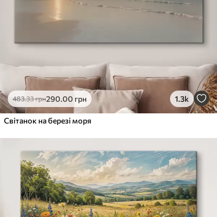
290
.00
грн
1.3k
483
.33
грн
Світанок на березі моря