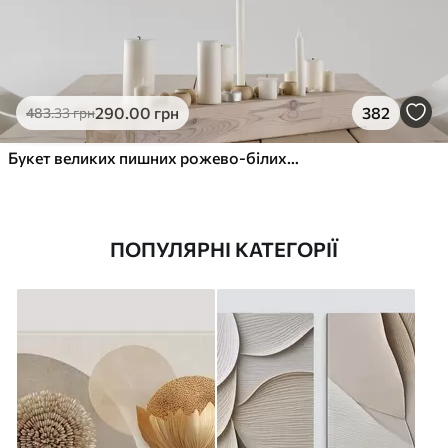
290
.00
грн
382
483
.33
грн
Букет великих пишних рожево-білих квітів півонії із зеленим листям на м’якому розмитому фоні
ПОПУЛЯРНІ КАТЕГОРІЇ