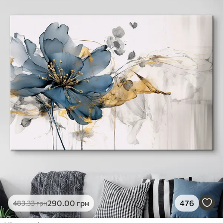
290
.00
грн
476
483
.33
грн