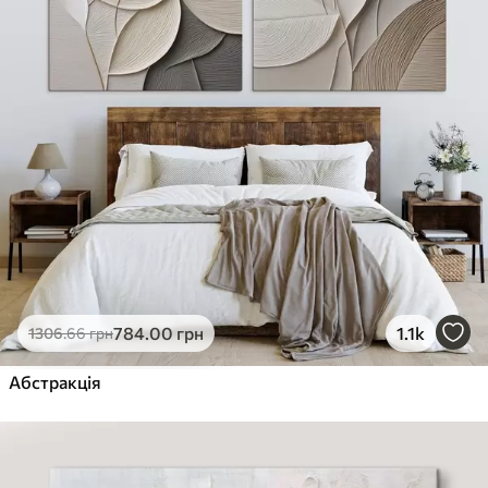
784
.00
грн
1.1k
1306
.66
грн
Абстракція