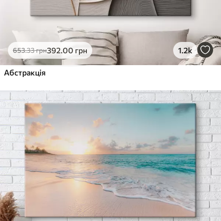
392
.00
грн
1.2k
653
.33
грн
Абстракція