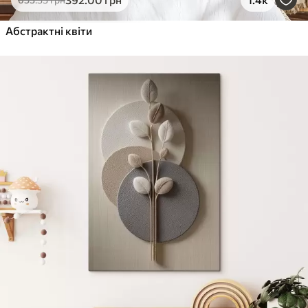
Від
615
.00
грн
✓
Абстрактні квіти
Яскраві, насичені кольори
✓
Стійкість до вицвітання
✓
Безпечне чорнило без запаху
✓
Поверхня з текстурою полотна
✓
Екологічний матеріал