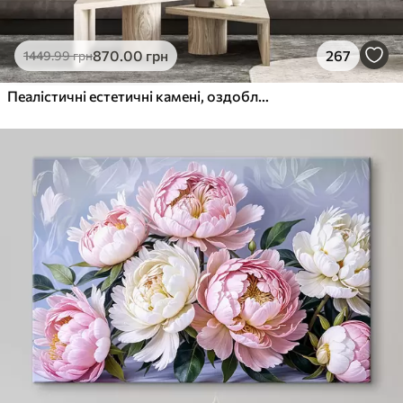
870
.00
грн
267
1449
.99
грн
Пеалістичні естетичні камені, оздоблення будинку, природне освітлення