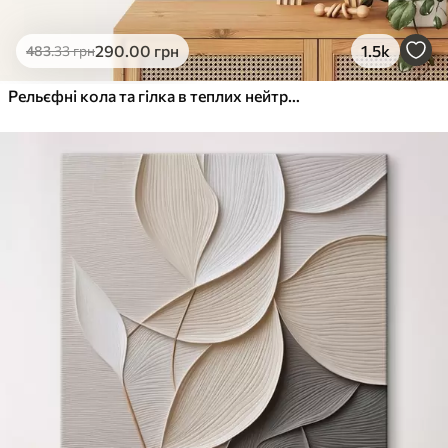
290
.00
грн
1.5k
483
.33
грн
Рельєфні кола та гілка в теплих нейтральних тонах