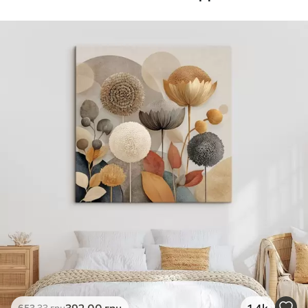
Стандарт
Від
392
.00
грн
✓
Яскраві, насичені кольори
✓
Стійкість до вицвітання
✓
Безпечне чорнило без запаху
✗
Поверхня з текстурою полотна
✗
Екологічний матеріал
Преміум
Від
490
.00
грн
✓
Яскраві, насичені кольори
✓
Стійкість до вицвітання
✓
Безпечне чорнило без запаху
✓
Поверхня з текстурою полотна
✗
Екологічний матеріал
Еко-Преміум
392
.00
грн
1.4k
653
.33
грн