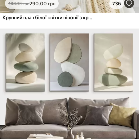
290
.00
грн
736
483
.33
грн
Крупний план білої квітки півонії з крапельками води на пелюстках на розмитому фоні