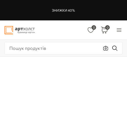
ЗНИЖКИ 40%
0
0