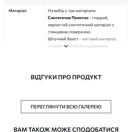
Матеріал
На вибір є три матеріали:
Синтетичне Полотно
- гладкий,
зернистий синтетичний матеріал з
глянцевою поверхнею.
Штучний Холст
- матовий матеріал,
схожий на полотна художників.
Еко-Холст
- високоякісне полотно зі
100% бавовни.
Автор
ART-HOLST
ВІДГУКИ ПРО ПРОДУКТ
Номер артикулу
s39332
Додатково
Можна додати лакове покриття.
ПЕРЕГЛЯНУТИ ВСЮ ГАЛЕРЕЮ
Доступні матеріали
ВАМ ТАКОЖ МОЖЕ СПОДОБАТИСЯ