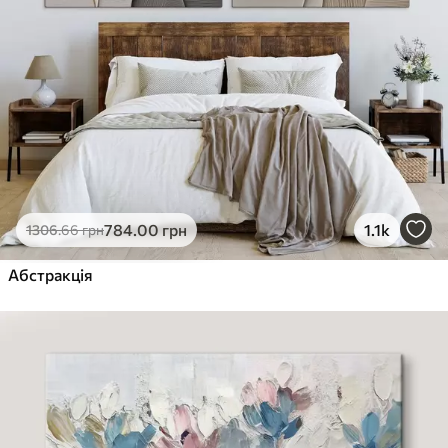
784
.00
грн
1.1k
1306
.66
грн
Абстракція