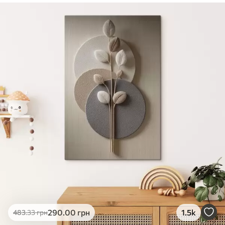
✓
Безпечне чорнило без запаху
✓
Поверхня з текстурою полотна
✓
Екологічний матеріал
290
.00
грн
1.5k
483
.33
грн