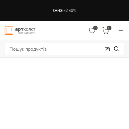
ЗНИЖКИ 40%
0
0