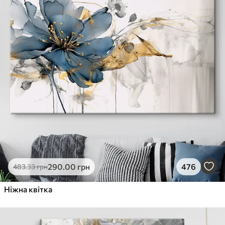
290
.00
грн
476
483
.33
грн
Ніжна квітка