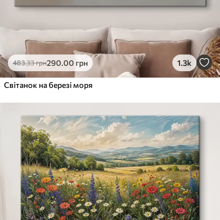
290
.00
грн
1.3k
483
.33
грн
Світанок на березі моря