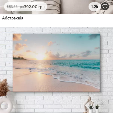
392
.00
грн
1.2k
653
.33
грн
Абстракція