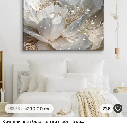
290
.00
грн
736
483
.33
грн
Крупний план білої квітки півонії з крапельками води на пелюстках на розмитому фоні