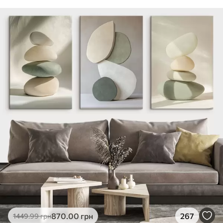
870
.00
грн
267
1449
.99
грн