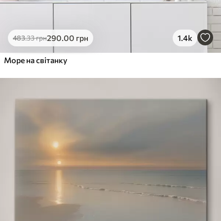
290
.00
грн
1.4k
483
.33
грн
Море на світанку