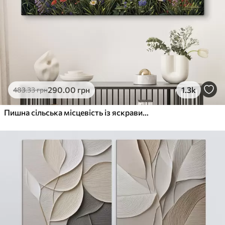
290
.00
грн
1.3k
483
.33
грн
Пишна сільська місцевість із яскравим лугом диких квітів, наповненим різнокольоровими квітами під хмарним небом