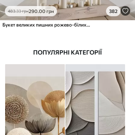
290
.00
грн
382
483
.33
грн
Букет великих пишних рожево-білих квітів півонії із зеленим листям на м’якому розмитому фоні
ПОПУЛЯРНІ КАТЕГОРІЇ