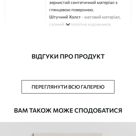
зернистий синтетичний матеріал з
глянцевою поверхнею.
Штучний Холст
- матовий матеріал,
схожий на полотна художників.
Еко-Холст
- високоякісне полотно зі
100% бавовни.
Автор
ART-HOLST
ВІДГУКИ ПРО ПРОДУКТ
Номер артикулу
s37040
Додатково
Можна додати лакове покриття.
ПЕРЕГЛЯНУТИ ВСЮ ГАЛЕРЕЮ
Доступні матеріали
ВАМ ТАКОЖ МОЖЕ СПОДОБАТИСЯ
Стандарт
Від
392
.00
грн
✓
Яскраві, насичені кольори