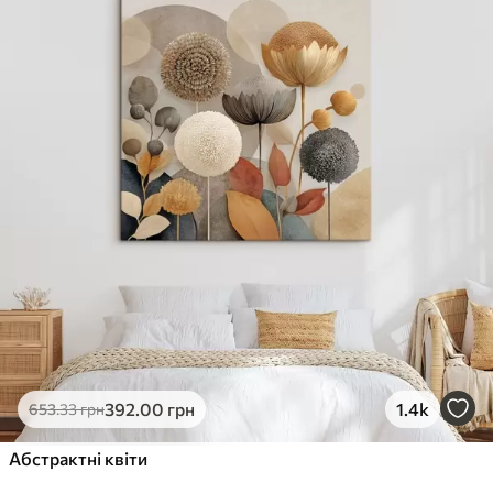
✓
Стійкість до вицвітання
✓
Безпечне чорнило без запаху
✗
Поверхня з текстурою полотна
✗
Екологічний матеріал
Преміум
Від
490
.00
грн
✓
Яскраві, насичені кольори
✓
Стійкість до вицвітання
✓
Безпечне чорнило без запаху
✓
Поверхня з текстурою полотна
✗
Екологічний матеріал
Еко-Преміум
392
.00
грн
1.4k
653
.33
грн
Від
615
.00
грн
✓
Абстрактні квіти
Яскраві, насичені кольори
✓
Стійкість до вицвітання