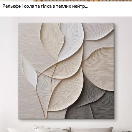
Рельєфні кола та гілка в теплих нейтральних тонах