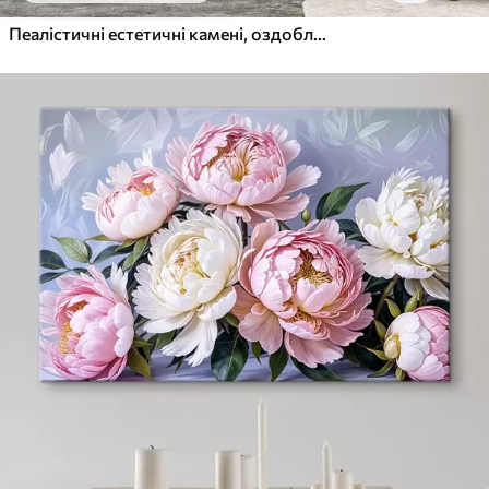
Пеалістичні естетичні камені, оздоблення будинку, природне освітлення