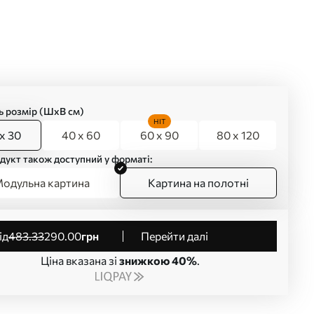
ь розмір (ШхВ см)
HIT
x 30
40 x 60
60 x 90
80 x 120
дукт також доступний у форматі:
одульна картина
Картина на полотні
від
483
.33
290
.00
грн
Перейти далі
Ціна вказана зі
знижкою 40%
.