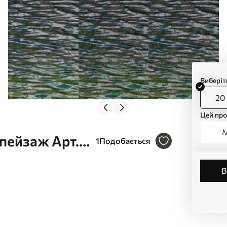
Виберіт
20 
Цей про
М
 пейзаж Арт.
1
Подобається