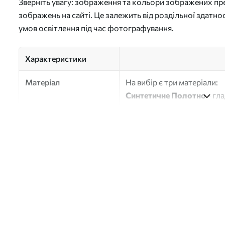
Зверніть увагу: зображення та кольори зображених пре
зображень на сайті. Це залежить від роздільної здатно
умов освітлення під час фотографування.
Характеристики
Матеріал
На вибір є три матеріали:
Синтетичне Полотно
- гл
глянцевою поверхнею.
Штучний Холст
- матовий
Еко-Холст
- високоякісне
Автор
ART-HOLST
Номер артикулу
s36605v2
Додатково
Можна додати лакове пок