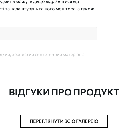
дметів можуть дещо відрізнятися від
сті та налаштувань вашого монітора, а також
адкий, зернистий синтетичний матеріал з
 матеріал, схожий на полотна художників.
 полотно зі 100% бавовни.
ВІДГУКИ ПРО ПРОДУКТ
риття.
ПЕРЕГЛЯНУТИ ВСЮ ГАЛЕРЕЮ