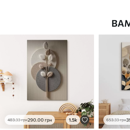
Доступні матеріали
ВА
Стандарт
Преміум
Від
290
.00
грн
Від
363
.00
грн
✓
✓
Яскраві, насичені кольори
Яскраві, насичені ко
✓
✓
Стійкість до вицвітання
Стійкість до вицвіта
✓
✓
Безпечне чорнило без запаху
Безпечне чорнило бе
Поверхня з текстурою
Поверхня з текстуро
✗
✓
полотна
полотна
✗
✗
Екологічний матеріал
Екологічний матеріа
290
.00
грн
1.5k
3
483
.33
грн
653
.33
грн