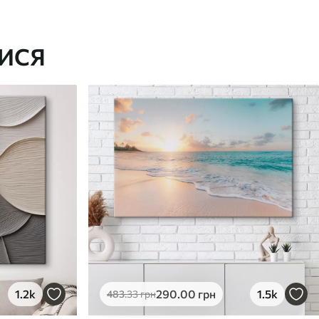
ИСЯ
1.2k
290
.00
грн
1.5k
483
.33
грн