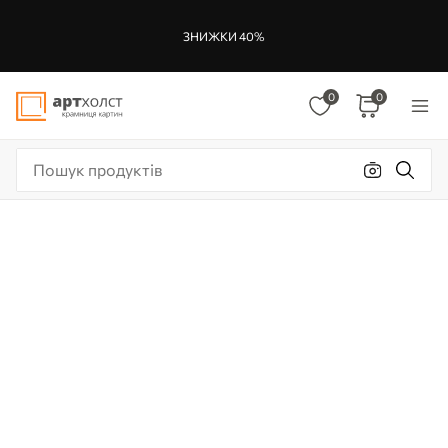
ЗНИЖКИ 40%
0
0