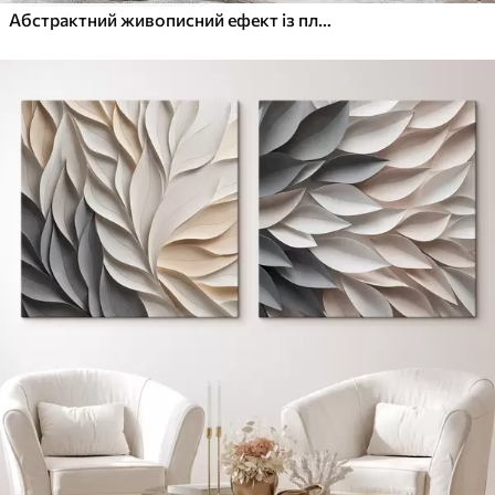
Абстрактний живописний ефект із плавними синіми лініями, фактурне мистецтво