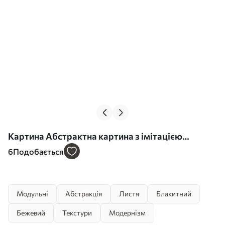
Картина Абстрактна картина з імітацією
фактури та мазками пензля білого, синього та
6
Подобається
бежевого кольорів Арт. m30568
Модульні
Абстракція
Листя
Блакитний
Бежевий
Текстури
Модернізм