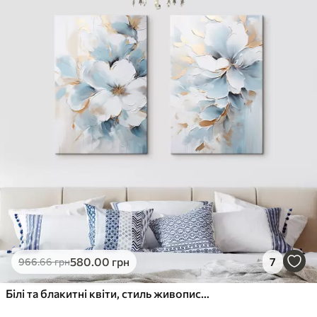
580
.00
грн
7
966
.66
грн
Білі та блакитні квіти, стиль живопису з фактурними мазками