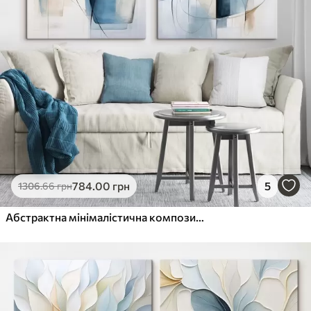
784
.00
грн
5
1306
.66
грн
Абстрактна мінімалістична композиція з синіми та бежевими фігурами