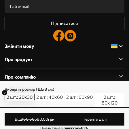
Підписатися
Змінити мову
Про продукт
Про компанію
Виберіть розмір (ШхВ см)
2 шт.: 20x30
2 шт.: 40x60
2 шт.: 60x90
2 шт.:
80x120
0800357223
Редагування дозволів на файли cookie
© 2011-2026 Art-holst. Усі права захищені. Власник:
від
966
.66
580
.00
грн
Перейти далі
ТОВ “КЛЄВЄР”. Код ЄДРПОУ: 31780602.
Ціна вказана зі
знижкою 40%
.