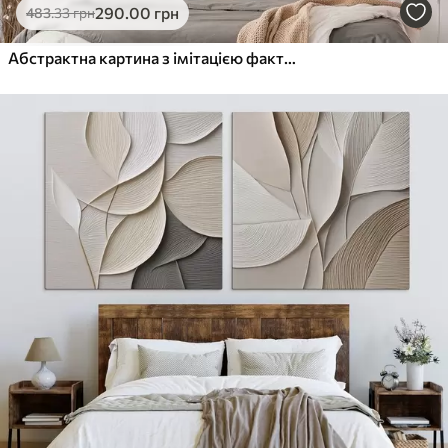
290
.00
грн
483
.33
грн
Абстрактна картина з імітацією фактури та мазками пензля білого, синього та бежевого кольорів