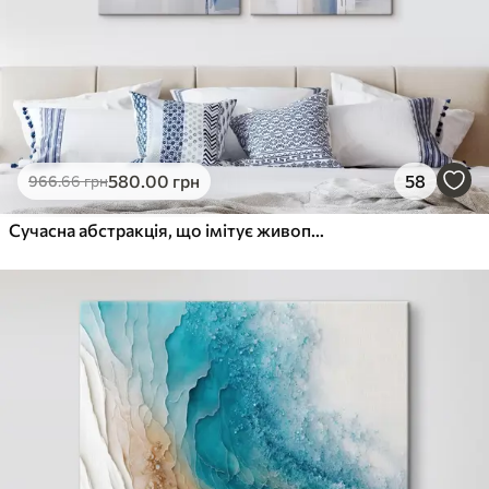
580
.00
грн
58
966
.66
грн
Сучасна абстракція, що імітує живопис