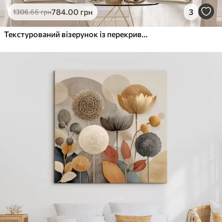
784
.00
грн
3
1306
.66
грн
Текстурований візерунок із перекриваючихся абстрактних листяних форм у нейтральних відтінках бежевого, кремового та сірого