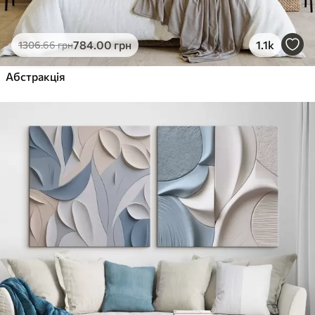
784
.00
грн
1.1k
1306
.66
грн
Абстракція