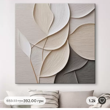
✓
Яскраві, насичені кольори
✓
Стійкість до вицвітання
✓
Безпечне чорнило без запаху
✗
Поверхня з текстурою полотна
✗
Екологічний матеріал
Преміум
Від
363
.00
грн
✓
Яскраві, насичені кольори
✓
Стійкість до вицвітання
✓
Безпечне чорнило без запаху
✓
Поверхня з текстурою полотна
✗
Екологічний матеріал
Еко-Преміум
392
.00
грн
1.2k
653
.33
грн
Від
455
.00
грн