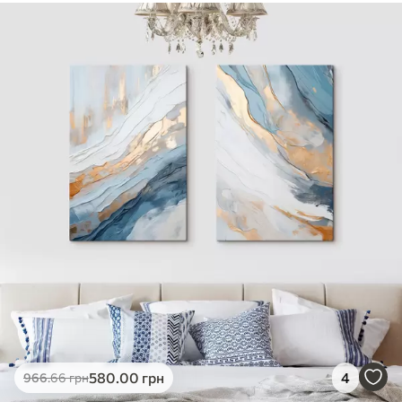
580
.00
грн
4
966
.66
грн