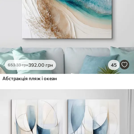
392
.00
грн
45
653
.33
грн
Абстракція пляж і океан