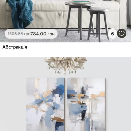
784
.00
грн
6
1306
.66
грн
Абстракція