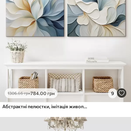
784
.00
грн
9
1306
.66
грн
Абстрактні пелюстки, імітація живопису, плоска ілюстрація