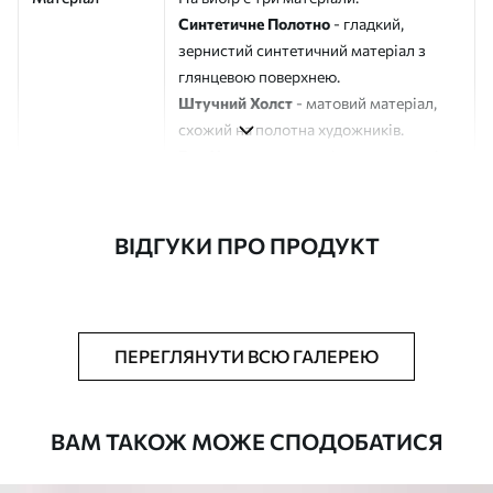
Синтетичне Полотно
- гладкий,
зернистий синтетичний матеріал з
глянцевою поверхнею.
Штучний Холст
- матовий матеріал,
схожий на полотна художників.
Еко-Холст
- високоякісне полотно зі
100% бавовни.
Автор
ART-HOLST
ВІДГУКИ ПРО ПРОДУКТ
Номер артикулу
m30568
Додатково
Можна додати лакове покриття.
ПЕРЕГЛЯНУТИ ВСЮ ГАЛЕРЕЮ
Доступні матеріали
ВАМ ТАКОЖ МОЖЕ СПОДОБАТИСЯ
Стандарт
Від
290
.00
грн