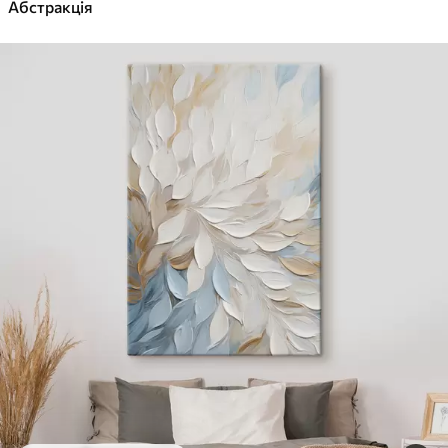
✓
Абстракція
Яскраві, насичені кольори
✓
Стійкість до вицвітання
✓
Безпечне чорнило без запаху
✓
Поверхня з текстурою полотна
✓
Екологічний матеріал