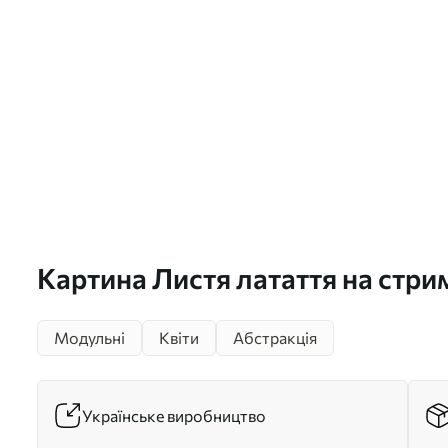
Картина Листя латаття на стри
бежевого та темно-синього кол
Модульні
Квіти
Абстракція
m30317
Українське виробництво