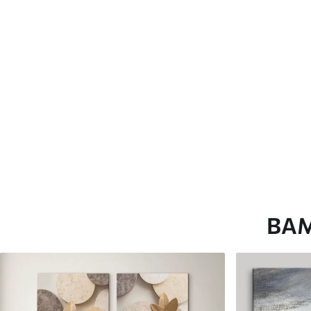
глянцевою поверхнею.
Штучний Холст
- матовий
Еко-Холст
- високоякісне
Автор
ART-HOLST
Номер артикулу
m30317
Додатково
Можна додати лакове пок
Доступні матеріали
ВА
Стандарт
Преміум
Від
290
.00
грн
Від
363
.00
грн
✓
✓
Яскраві, насичені кольори
Яскраві, насичені ко
✓
✓
Стійкість до вицвітання
Стійкість до вицвіта
✓
✓
Безпечне чорнило без запаху
Безпечне чорнило бе