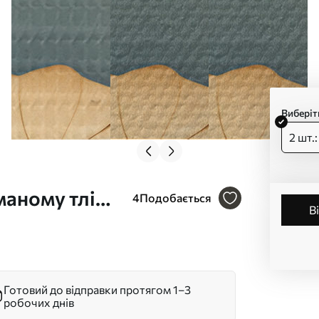
Виберіт
2 шт.
маному тлі
4
Подобається
ьорів Арт.
Готовий до відправки протягом 1–3
робочих днів