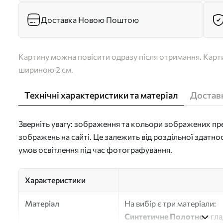
Доставка Новою Поштою
Картину можна повісити одразу після отримання. Карти
шириною 2 см.
Технічні характеристики та матеріал
Доставк
Зверніть увагу: зображення та кольори зображених пре
зображень на сайті. Це залежить від роздільної здатно
умов освітлення під час фотографування.
Характеристики
Матеріал
На вибір є три матеріали:
Синтетичне Полотно
- гл