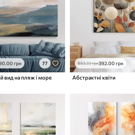
ю
Поверхня з текстурою
✓
полотна
✓
л
Екологічний матеріал
90
.00
грн
77
392
.00
грн
653
.33
грн
 вид на пляж і море
Абстрактні квіти