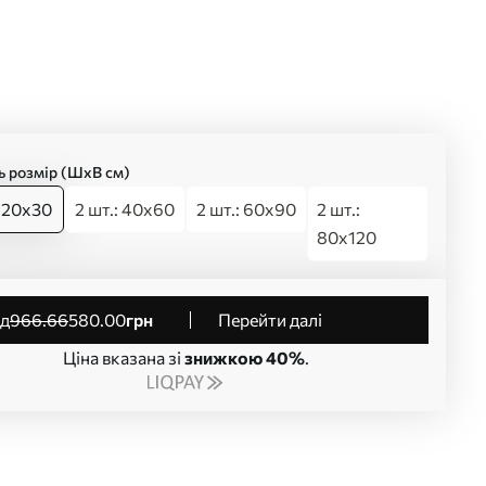
ь розмір (ШхВ см)
: 20x30
2 шт.: 40x60
2 шт.: 60x90
2 шт.:
80x120
від
966
.66
580
.00
грн
Перейти далі
Ціна вказана зі
знижкою 40%
.