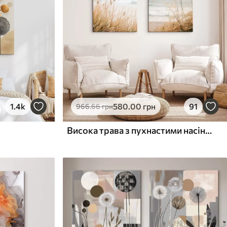
1.4k
580
.00
грн
91
966
.66
грн
Висока трава з пухнастими насінням, піщаний пляж і океанські хвилі на задньому плані, м'яка і приглушена кольорова гама