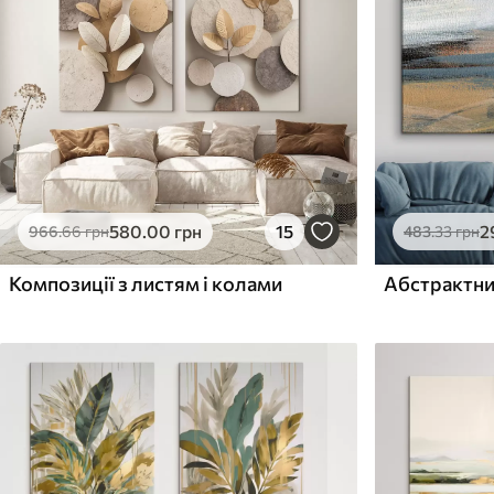
Поверхня з текстурою
Поверхня з текстуро
✗
✓
полотна
полотна
✗
✗
Екологічний матеріал
Екологічний матеріа
580
.00
грн
15
2
966
.66
грн
483
.33
грн
Композиції з листям і колами
Абстрактний