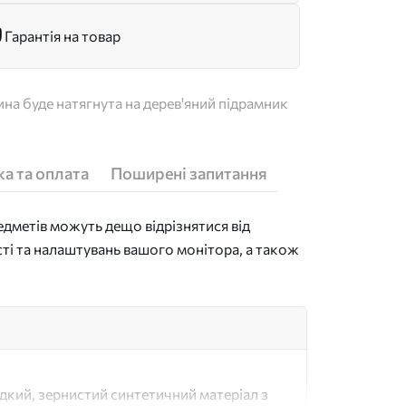
Гарантія на товар
на буде натягнута на дерев'яний підрамник
а та оплата
Поширені запитання
дметів можуть дещо відрізнятися від
сті та налаштувань вашого монітора, а також
адкий, зернистий синтетичний матеріал з