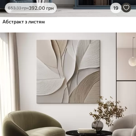
392
.00
грн
19
653
.33
грн
Абстракт з листям