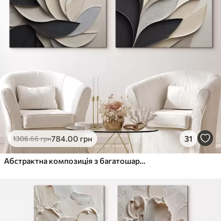
784
.00
грн
31
1306
.66
грн
Абстрактна композиція з багатошарового листя, вигнутих форм у чорному, білому та бежевому кольорах, фактурне мистецтво