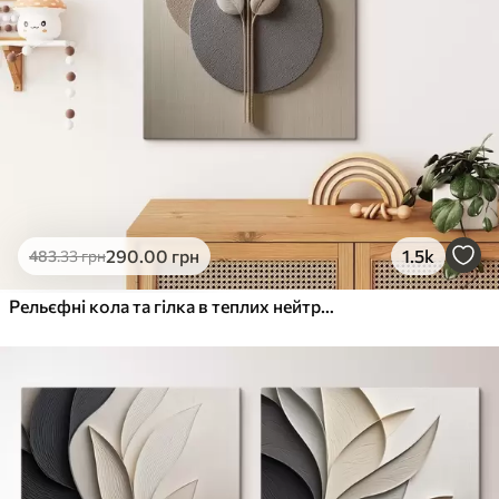
290
.00
грн
1.5k
483
.33
грн
Рельєфні кола та гілка в теплих нейтральних тонах