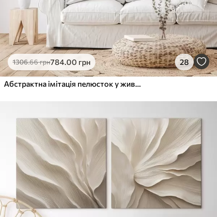
784
.00
грн
28
1306
.66
грн
Абстрактна імітація пелюсток у живописі