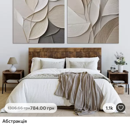
✓
Стійкість до вицвітання
✓
Безпечне чорнило без запаху
✗
Поверхня з текстурою полотна
✗
Екологічний матеріал
Преміум
Від
980
.00
грн
✓
Яскраві, насичені кольори
✓
Стійкість до вицвітання
✓
Безпечне чорнило без запаху
✓
Поверхня з текстурою полотна
✗
Екологічний матеріал
Еко-Преміум
784
.00
грн
1.1k
1306
.66
грн
Від
1230
.00
грн
✓
Абстракція
Яскраві, насичені кольори
✓
Стійкість до вицвітання