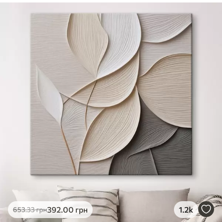
✓
Безпечне чорнило без запаху
✓
Поверхня з текстурою полотна
✓
Екологічний матеріал
392
.00
грн
1.2k
653
.33
грн