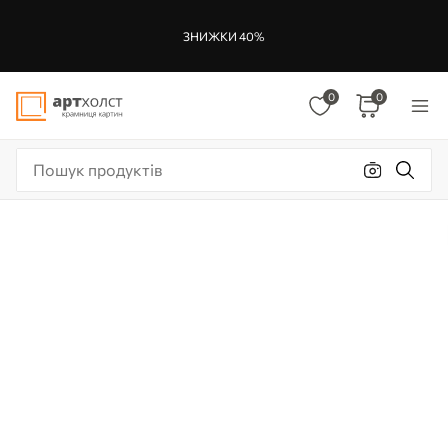
ЗНИЖКИ 40%
0
0