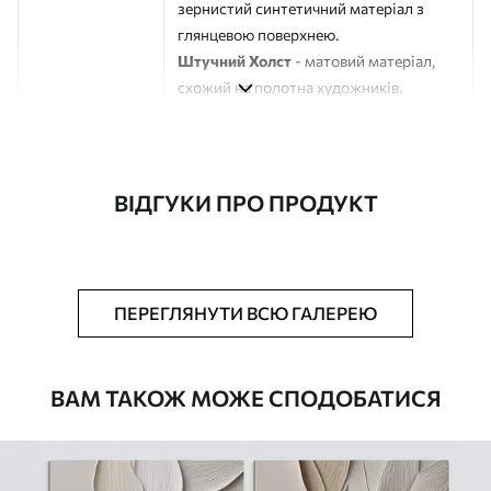
зернистий синтетичний матеріал з
глянцевою поверхнею.
Штучний Холст
- матовий матеріал,
схожий на полотна художників.
Еко-Холст
- високоякісне полотно зі
100% бавовни.
Автор
ART-HOLST
ВІДГУКИ ПРО ПРОДУКТ
Номер артикулу
m01309
Додатково
Можна додати лакове покриття.
ПЕРЕГЛЯНУТИ ВСЮ ГАЛЕРЕЮ
Доступні матеріали
ВАМ ТАКОЖ МОЖЕ СПОДОБАТИСЯ
Стандарт
Від
784
.00
грн
✓
Яскраві, насичені кольори