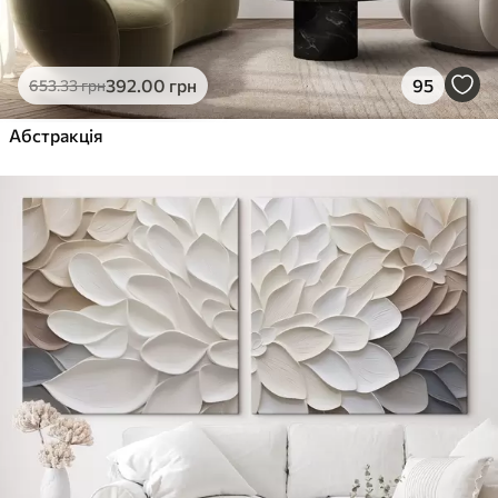
392
.00
грн
95
653
.33
грн
Абстракція