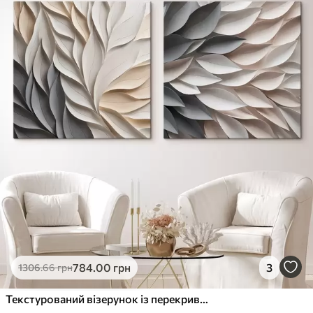
784
.00
грн
3
1306
.66
грн
Текстурований візерунок із перекриваючихся абстрактних листяних форм у нейтральних відтінках бежевого, кремового та сірого