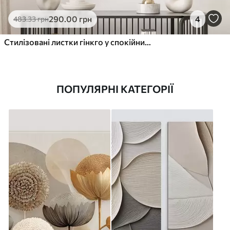
290
.00
грн
4
483
.33
грн
Стилізовані листки гінкго у спокійних тонах
ПОПУЛЯРНІ КАТЕГОРІЇ