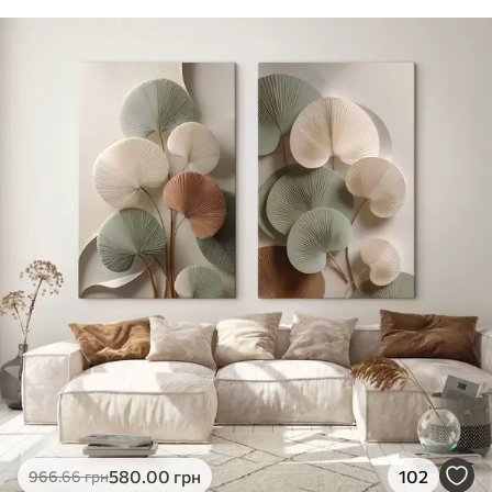
580
.00
грн
102
966
.66
грн