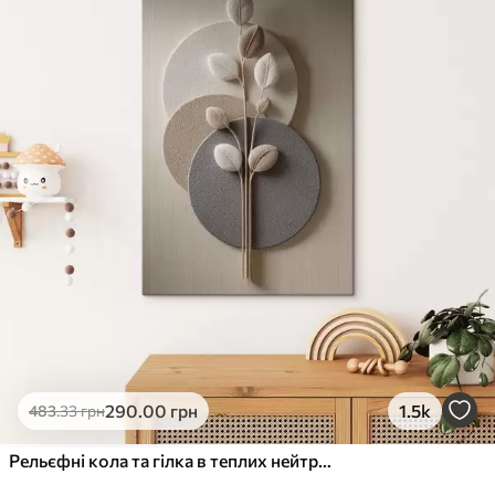
✓
Стійкість до вицвітання
✓
Безпечне чорнило без запаху
✗
Поверхня з текстурою полотна
✗
Екологічний матеріал
Преміум
Від
726
.00
грн
✓
Яскраві, насичені кольори
✓
Стійкість до вицвітання
✓
Безпечне чорнило без запаху
✓
Поверхня з текстурою полотна
✗
Екологічний матеріал
Еко-Преміум
290
.00
грн
1.5k
483
.33
грн
Від
910
.00
грн
✓
Яскраві, насичені кольори
Рельєфні кола та гілка в теплих нейтральних тонах
✓
Стійкість до вицвітання