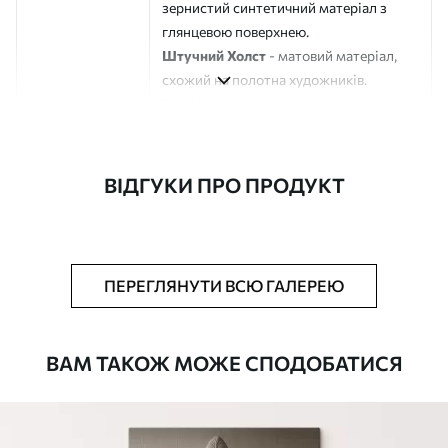
зернистий синтетичний матеріал з
глянцевою поверхнею.
Штучний Холст
- матовий матеріал,
схожий на полотна художників.
Еко-Холст
- високоякісне полотно зі
100% бавовни.
Автор
ART-HOLST
ВІДГУКИ ПРО ПРОДУКТ
Номер артикулу
m00842
Додатково
Можна додати лакове покриття.
ПЕРЕГЛЯНУТИ ВСЮ ГАЛЕРЕЮ
Доступні матеріали
ВАМ ТАКОЖ МОЖЕ СПОДОБАТИСЯ
Стандарт
Від
580
.00
грн
✓
Яскраві, насичені кольори