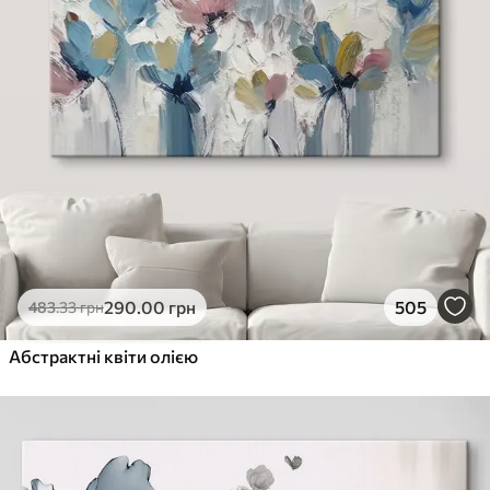
290
.00
грн
505
483
.33
грн
Абстрактні квіти олією