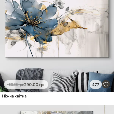
290
.00
грн
477
483
.33
грн
Ніжна квітка