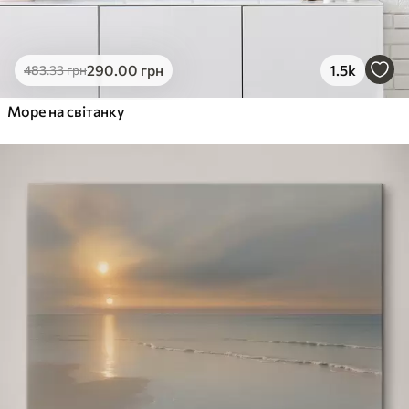
290
.00
грн
1.5k
483
.33
грн
Море на світанку