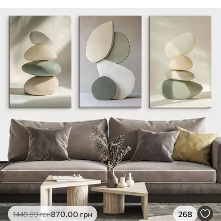
870
.00
грн
268
1449
.99
грн