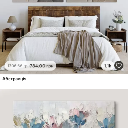
784
.00
грн
1.1k
1306
.66
грн
Абстракція