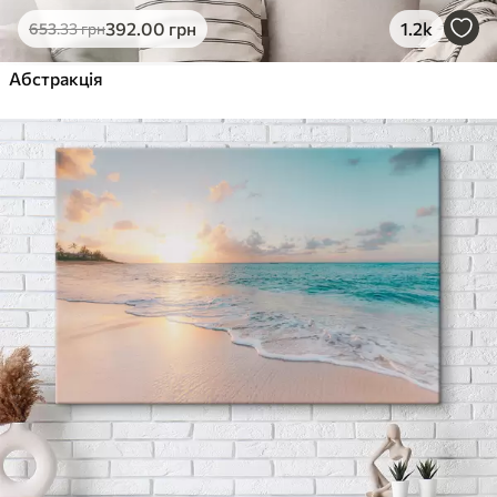
392
.00
грн
1.2k
653
.33
грн
Абстракція