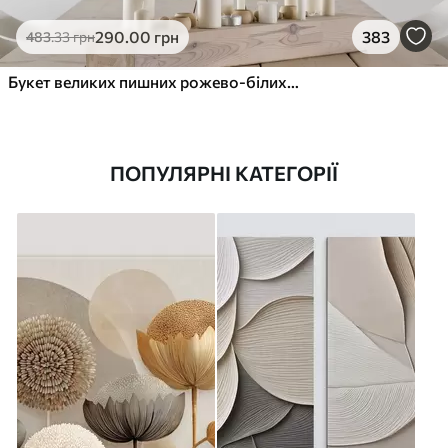
290
.00
грн
383
483
.33
грн
Букет великих пишних рожево-білих квітів півонії із зеленим листям на м’якому розмитому фоні
ПОПУЛЯРНІ КАТЕГОРІЇ