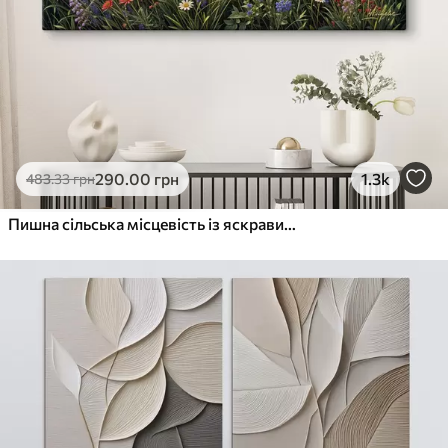
290
.00
грн
1.3k
483
.33
грн
Пишна сільська місцевість із яскравим лугом диких квітів, наповненим різнокольоровими квітами під хмарним небом