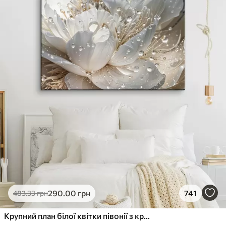
290
.00
грн
741
483
.33
грн
Крупний план білої квітки півонії з крапельками води на пелюстках на розмитому фоні