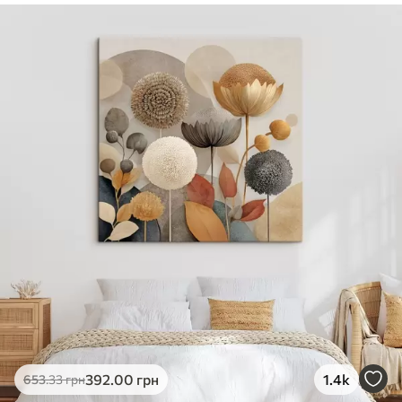
✓
Безпечне чорнило без запаху
✓
Поверхня з текстурою полотна
✓
Екологічний матеріал
392
.00
грн
1.4k
653
.33
грн