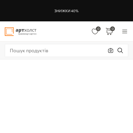
ЗНИЖКИ 40%
0
0