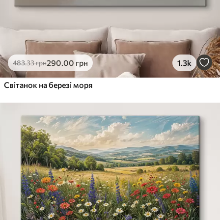
290
.00
грн
1.3k
483
.33
грн
Світанок на березі моря