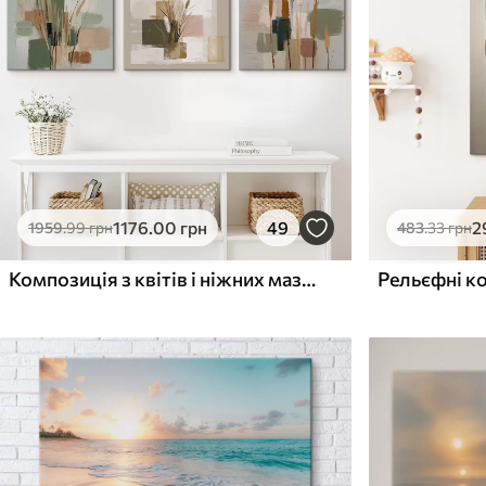
Поверхня з текстурою
Поверхня з текстуро
✗
✓
полотна
полотна
✗
✗
Екологічний матеріал
Екологічний матеріа
1176
.00
грн
49
2
1959
.99
грн
483
.33
грн
Композиція з квітів і ніжних мазків пензля