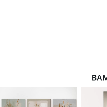
глянцевою поверхнею.
Штучний Холст
- матовий
Еко-Холст
- високоякісне
Автор
ART-HOLST
Номер артикулу
m00715
Додатково
Можна додати лакове пок
Доступні матеріали
ВА
Стандарт
Преміум
Від
580
.00
грн
Від
726
.00
грн
✓
✓
Яскраві, насичені кольори
Яскраві, насичені ко
✓
✓
Стійкість до вицвітання
Стійкість до вицвіта
✓
✓
Безпечне чорнило без запаху
Безпечне чорнило бе