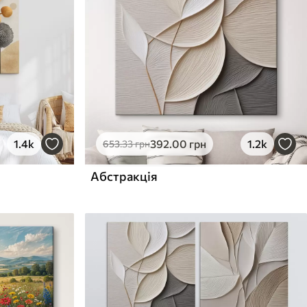
1.4k
392
.00
грн
1.2k
653
.33
грн
Абстракція