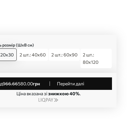
ь розмір (ШхВ см)
: 20x30
2 шт.: 40x60
2 шт.: 60x90
2 шт.:
80x120
від
966
.66
580
.00
грн
Перейти далі
Ціна вказана зі
знижкою 40%
.