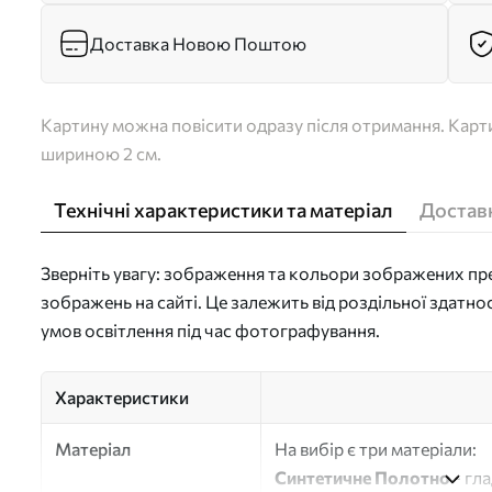
Доставка Новою Поштою
Картину можна повісити одразу після отримання. Карти
шириною 2 см.
Технічні характеристики та матеріал
Доставк
Зверніть увагу: зображення та кольори зображених пре
зображень на сайті. Це залежить від роздільної здатно
умов освітлення під час фотографування.
Характеристики
Матеріал
На вибір є три матеріали:
Синтетичне Полотно
- гл