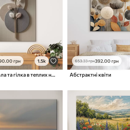
ю
Поверхня з текстурою
✓
полотна
✓
л
Екологічний матеріал
90
.00
грн
1.5k
392
.00
грн
653
.33
грн
Рельєфні кола та гілка в теплих нейтральних тонах
Абстрактні квіти