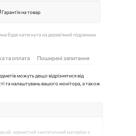
Гарантія на товар
на буде натягнута на дерев'яний підрамник
а та оплата
Поширені запитання
дметів можуть дещо відрізнятися від
сті та налаштувань вашого монітора, а також
адкий, зернистий синтетичний матеріал з