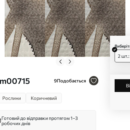
Виберіт
2 шт.
. m00715
9
Подобається
Рослини
Коричневий
Готовий до відправки протягом 1–3
робочих днів